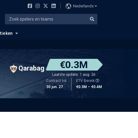
Nederlands
stieken
€0.3M
Qarabag
Laatste update: 1 aug. 26
Contract tot
ETV Bereik
30 jun. 27
€0.3M – €0.4M