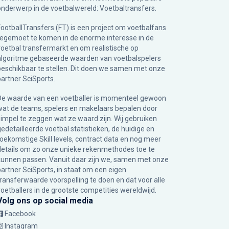
onderwerp in de voetbalwereld: Voetbaltransfers.
FootballTransfers (FT) is een project om voetbalfans
tegemoet te komen in de enorme interesse in de
voetbal transfermarkt en om realistische op
algoritme gebaseerde waarden van voetbalspelers
beschikbaar te stellen. Dit doen we samen met onze
partner
SciSports
.
De waarde van een voetballer is momenteel gewoon
wat de teams, spelers en makelaars bepalen door
simpel te zeggen wat ze waard zijn. Wij gebruiken
gedetailleerde voetbal statistieken, de huidige en
toekomstige Skill levels, contract data en nog meer
details om zo onze unieke rekenmethodes toe te
kunnen passen. Vanuit daar zijn we, samen met onze
partner SciSports, in staat om een eigen
transferwaarde voorspelling te doen en dat voor alle
voetballers in de grootste competities wereldwijd.
Volg ons op social media
Facebook
Instagram