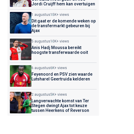
Jordi Cruijff hem kan overtuigen
1 augustus
15K+ views
Dit gaat er de komende weken op
de transfermarkt gebeuren bij
Ajax
5 augustus
10K+ views
Anis Hadj Moussa bereikt
hoogste transferwaarde ooit
6 augustus
6K+ views
Feyenoord en PSV zien waarde
Lutsharel Geertruida kelderen
2 augustus
5K+ views
Langverwachte komst van Ter
Stegen dwingt Ajax tot keuze
tussen Heerkens of Reverson