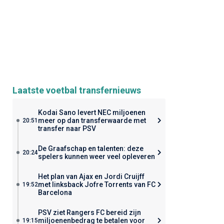
Laatste voetbal transfernieuws
Kodai Sano levert NEC miljoenen
meer op dan transferwaarde met
20:51
transfer naar PSV
De Graafschap en talenten: deze
20:24
spelers kunnen weer veel opleveren
Het plan van Ajax en Jordi Cruijff
met linksback Jofre Torrents van FC
19:52
Barcelona
PSV ziet Rangers FC bereid zijn
miljoenenbedrag te betalen voor
19:15