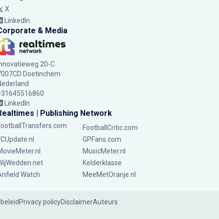
X
LinkedIn
Corporate & Media
Innovatieweg 20-C
7007CD Doetinchem
Nederland
+31645516860
LinkedIn
Realtimes | Publishing Network
FootballTransfers.com
FootballCritic.com
FCUpdate.nl
GPFans.com
MovieMeter.nl
MusicMeter.nl
WijWedden.net
Kelderklasse
Anfield Watch
MeeMetOranje.nl
ebeleid
Privacy policy
Disclaimer
Auteurs