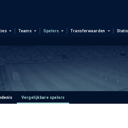
ties
Teams
Spelers
Transferwaarden
Stati
edenis
Vergelijkbare spelers