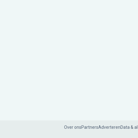
Over ons
Partners
Adverteren
Data & a