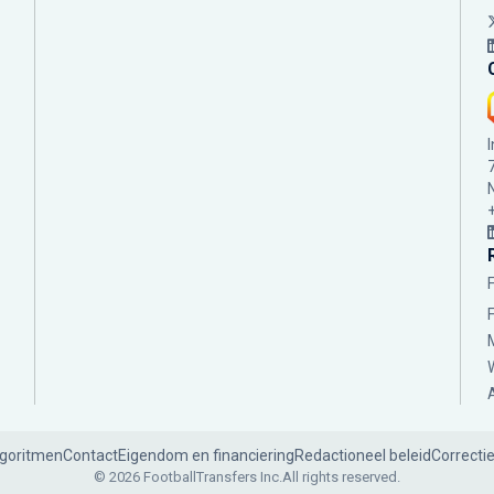
lgoritmen
Contact
Eigendom en financiering
Redactioneel beleid
Correcti
© 2026 FootballTransfers Inc.
All rights reserved.