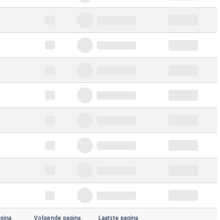
gina
Volgende pagina
Laatste pagina