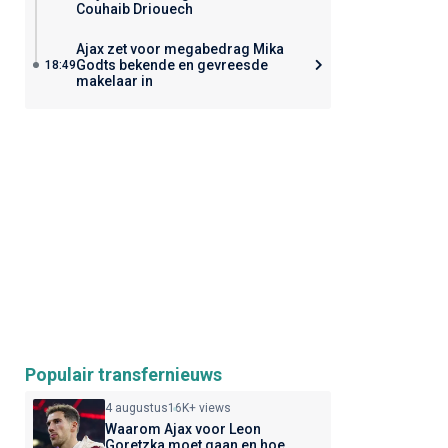
Couhaib Driouech
Ajax zet voor megabedrag Mika
Godts bekende en gevreesde
18:49
makelaar in
Populair transfernieuws
4 augustus
16K+ views
Waarom Ajax voor Leon
Goretzka moet gaan en hoe