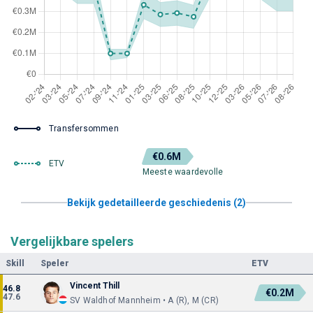
Transfersommen
€0.6M
ETV
Meeste waardevolle
Bekijk gedetailleerde geschiedenis (2)
Vergelijkbare spelers
Skill
Speler
ETV
Vincent Thill
46.8
€0.2M
47.6
SV Waldhof Mannheim • A (R), M (CR)