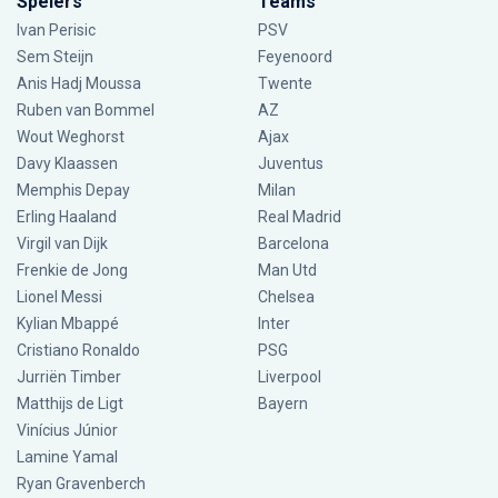
Spelers
Teams
Ivan Perisic
PSV
Sem Steijn
Feyenoord
Anis Hadj Moussa
Twente
Ruben van Bommel
AZ
Wout Weghorst
Ajax
Davy Klaassen
Juventus
Memphis Depay
Milan
Erling Haaland
Real Madrid
Virgil van Dijk
Barcelona
Frenkie de Jong
Man Utd
Lionel Messi
Chelsea
Kylian Mbappé
Inter
Cristiano Ronaldo
PSG
Jurriën Timber
Liverpool
Matthijs de Ligt
Bayern
Vinícius Júnior
Lamine Yamal
Ryan Gravenberch