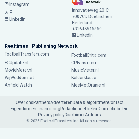
Instagram
Innovatieweg 20-C
X
7007CD Doetinchem
LinkedIn
Nederland
+31645516860
LinkedIn
Realtimes | Publishing Network
FootballTransfers.com
FootballCritic.com
FCUpdate.nl
GPFans.com
MovieMeter.nl
MusicMeter.nl
WijWedden.net
Kelderklasse
Anfield Watch
MeeMetOranje.nl
Over ons
Partners
Adverteren
Data & algoritmen
Contact
Eigendom en financiering
Redactioneel beleid
Correctiebeleid
Privacy policy
Disclaimer
Auteurs
© 2026 FootballTransfers Inc.
All rights reserved.