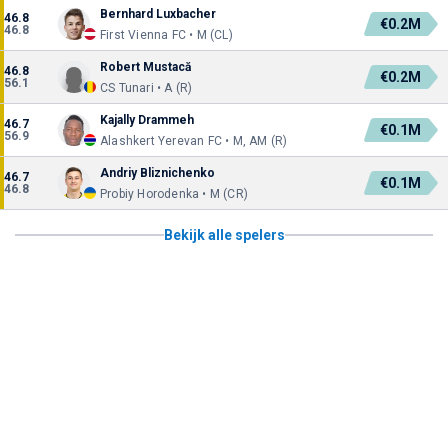
Bernhard Luxbacher
46.8
€0.2M
46.8
First Vienna FC • M (CL)
Robert Mustacă
46.8
€0.2M
56.1
CS Tunari • A (R)
Kajally Drammeh
46.7
€0.1M
56.9
Alashkert Yerevan FC • M, AM (R)
Andriy Bliznichenko
46.7
€0.1M
46.8
Probiy Horodenka • M (CR)
Bekijk alle spelers