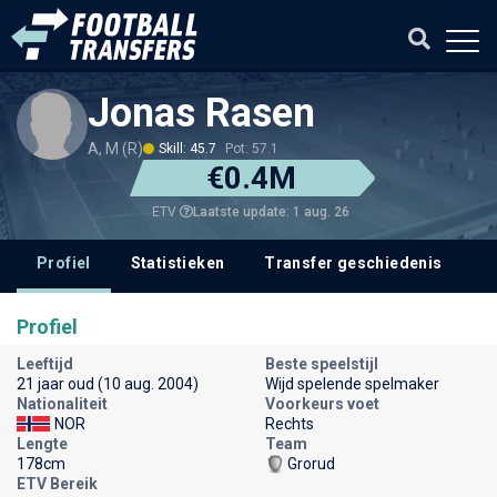
Jonas Rasen
A, M (R)
Skill: 45.7
Pot: 57.1
€0.4M
Laatste update: 1 aug. 26
ETV
Profiel
Statistieken
Transfer geschiedenis
V
Profiel
Leeftijd
Beste speelstijl
21 jaar oud (10 aug. 2004)
Wijd spelende spelmaker
Nationaliteit
Voorkeurs voet
NOR
Rechts
Lengte
Team
178cm
Grorud
ETV Bereik