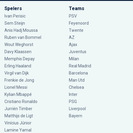
Spelers
Teams
Ivan Perisic
PSV
Sem Steijn
Feyenoord
Anis Hadj Moussa
Twente
Ruben van Bommel
AZ
Wout Weghorst
Ajax
Davy Klaassen
Juventus
Memphis Depay
Milan
Erling Haaland
Real Madrid
Virgil van Dijk
Barcelona
Frenkie de Jong
Man Utd
Lionel Messi
Chelsea
Kylian Mbappé
Inter
Cristiano Ronaldo
PSG
Jurriën Timber
Liverpool
Matthijs de Ligt
Bayern
Vinícius Júnior
Lamine Yamal