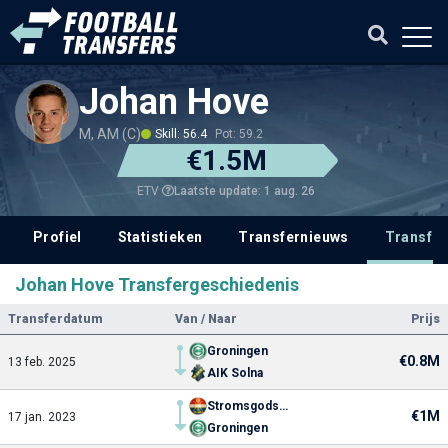
Johan Hove
M, AM (C)
Skill: 56.4
Pot: 59.2
€1.5M
Laatste update: 1 aug. 26
ETV
Profiel
Statistieken
Transfernieuws
Transfer
Johan Hove Transfergeschiedenis
Transferdatum
Van / Naar
Prijs
Groningen
€0.8M
13 feb. 2025
AIK Solna
Stromsgodset
€1M
17 jan. 2023
Groningen