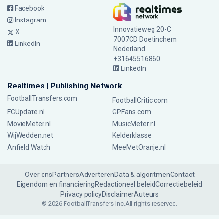
Facebook
Instagram
Innovatieweg 20-C
X
7007CD Doetinchem
LinkedIn
Nederland
+31645516860
LinkedIn
Realtimes | Publishing Network
FootballTransfers.com
FootballCritic.com
FCUpdate.nl
GPFans.com
MovieMeter.nl
MusicMeter.nl
WijWedden.net
Kelderklasse
Anfield Watch
MeeMetOranje.nl
Over ons
Partners
Adverteren
Data & algoritmen
Contact
Eigendom en financiering
Redactioneel beleid
Correctiebeleid
Privacy policy
Disclaimer
Auteurs
© 2026 FootballTransfers Inc.
All rights reserved.