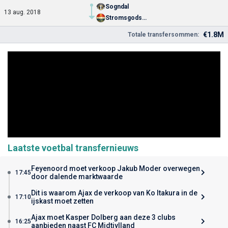
Sogndal
13 aug. 2018
Stromsgodset
€1.8M
Totale transfersommen:
Laatste voetbal transfernieuws
Feyenoord moet verkoop Jakub Moder overwegen
17:45
door dalende marktwaarde
Dit is waarom Ajax de verkoop van Ko Itakura in de
17:10
ijskast moet zetten
Ajax moet Kasper Dolberg aan deze 3 clubs
16:25
aanbieden naast FC Midtjylland