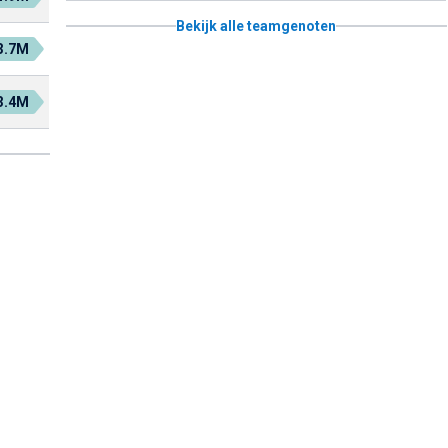
Bekijk alle teamgenoten
3.7M
3.4M