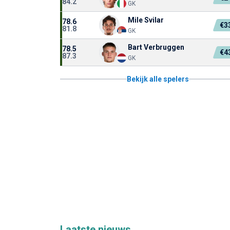
84.2
GK
Mile Svilar
78.6
€3
81.8
GK
Bart Verbruggen
78.5
€4
87.3
GK
Bekijk alle spelers
Laatste nieuws