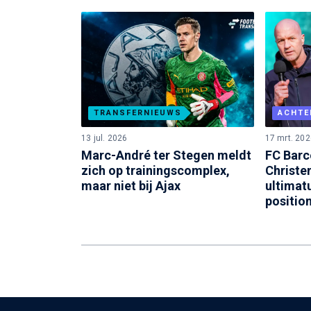
TRANSFERNIEUWS
ACHTE
13 jul. 2026
17 mrt. 202
Marc-André ter Stegen meldt
FC Barc
zich op trainingscomplex,
Christe
maar niet bij Ajax
ultimatu
positio