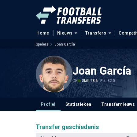
Home
Nieuws
Transfers
Competi
Spelers
Joan García
Joan García
GK
Skill: 78.6
Pot: 82.0
Profiel
Statistieken
Transfernieuws
Transfer geschiedenis