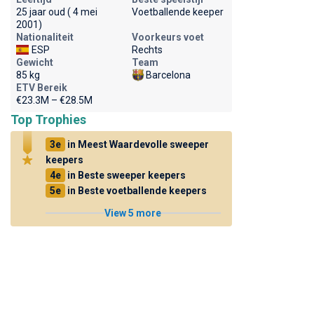
25 jaar oud ( 4 mei
Voetballende keeper
2001)
Nationaliteit
Voorkeurs voet
ESP
Rechts
Gewicht
Team
85 kg
Barcelona
ETV Bereik
€23.3M – €28.5M
Top Trophies
3e
in Meest Waardevolle sweeper
keepers
4e
in Beste sweeper keepers
5e
in Beste voetballende keepers
View 5 more