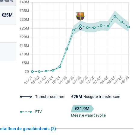
sfersom
€25M
€25M
Transfersommen
Hoogste transfersom
€31.9M
ETV
Meeste waardevolle
etailleerde geschiedenis (2)