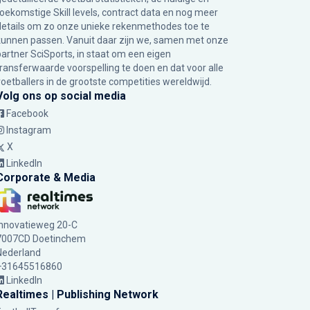
toekomstige Skill levels, contract data en nog meer
details om zo onze unieke rekenmethodes toe te
kunnen passen. Vanuit daar zijn we, samen met onze
partner SciSports, in staat om een eigen
transferwaarde voorspelling te doen en dat voor alle
voetballers in de grootste competities wereldwijd.
Volg ons op social media
Facebook
Instagram
X
LinkedIn
Corporate & Media
Innovatieweg 20-C
7007CD Doetinchem
Nederland
+31645516860
LinkedIn
Realtimes | Publishing Network