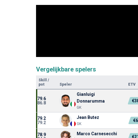
Vergelijkbare spelers
Skill
/
pot
Speler
ETV
Gianluigi
79.6
€3
Donnarumma
86.8
GK
Jean Butez
79.2
€
79.2
GK
Marco Carnesecchi
78.9
€2