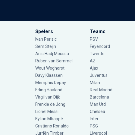
Spelers
Teams
Ivan Perisic
PSV
Sem Steijn
Feyenoord
Anis Hadj Moussa
Twente
Ruben van Bommel
AZ
Wout Weghorst
Ajax
Davy Klaassen
Juventus
Memphis Depay
Milan
Erling Haaland
Real Madrid
Virgil van Dijk
Barcelona
Frenkie de Jong
Man Utd
Lionel Messi
Chelsea
Kylian Mbappé
Inter
Cristiano Ronaldo
PSG
Jurriën Timber
Liverpool