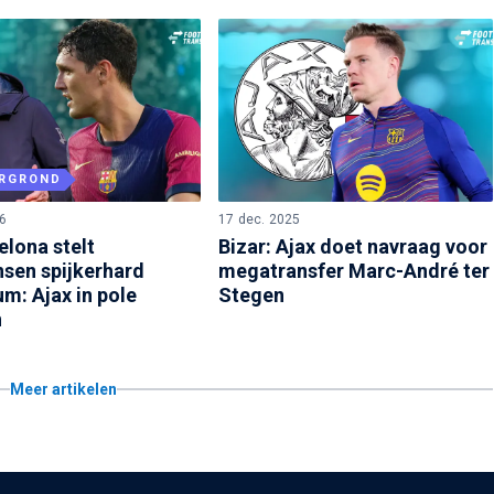
RGROND
6
17 dec. 2025
elona stelt
Bizar: Ajax doet navraag voor
nsen spijkerhard
megatransfer Marc-André ter
m: Ajax in pole
Stegen
n
Meer artikelen