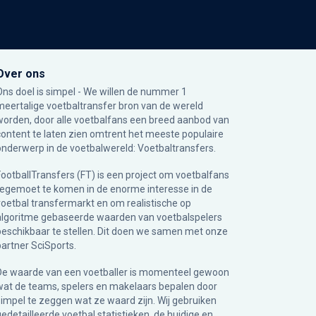
Over ons
Ons doel is simpel - We willen de nummer 1
meertalige voetbaltransfer bron van de wereld
worden, door alle voetbalfans een breed aanbod van
content te laten zien omtrent het meeste populaire
onderwerp in de voetbalwereld: Voetbaltransfers.
FootballTransfers (FT) is een project om voetbalfans
tegemoet te komen in de enorme interesse in de
voetbal transfermarkt en om realistische op
algoritme gebaseerde waarden van voetbalspelers
beschikbaar te stellen. Dit doen we samen met onze
partner
SciSports
.
De waarde van een voetballer is momenteel gewoon
wat de teams, spelers en makelaars bepalen door
simpel te zeggen wat ze waard zijn. Wij gebruiken
gedetailleerde voetbal statistieken, de huidige en