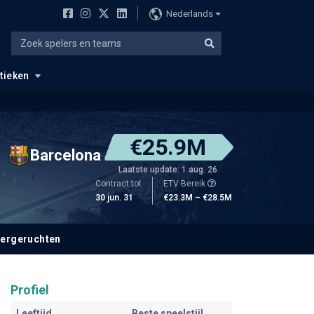
Nederlands
stieken
€25.9M
Barcelona
Laatste update: 1 aug. 26
Contract tot
ETV Bereik
30 jun. 31
€23.3M – €28.5M
fergeruchten
Profiel
Leeftijd
Beste speelstijl