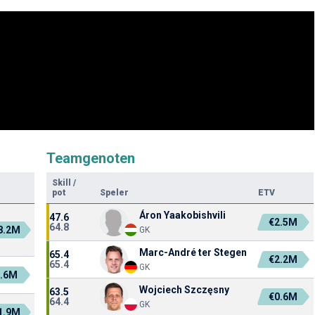
Teamgenoten
Skill
/
pot
Speler
ETV
Áron Yaakobishvili
47.6
€2.5M
64.8
8.2M
GK
Marc-André ter Stegen
65.4
€2.2M
65.4
GK
6.6M
Wojciech Szczęsny
63.5
€0.6M
64.4
GK
1.9M