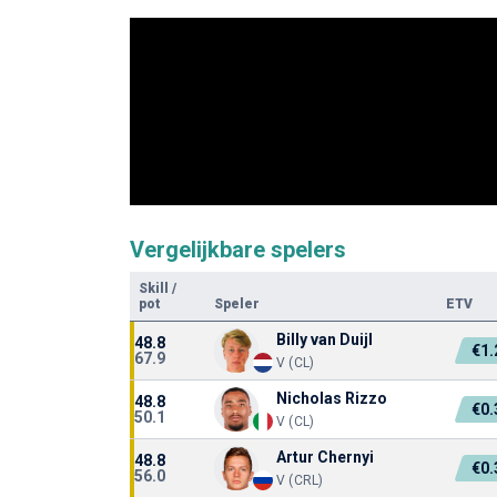
Vergelijkbare spelers
Skill
/
pot
Speler
ETV
Billy van Duijl
48.8
€1
67.9
V (CL)
Nicholas Rizzo
48.8
€0
50.1
V (CL)
Artur Chernyi
48.8
€0
56.0
V (CRL)