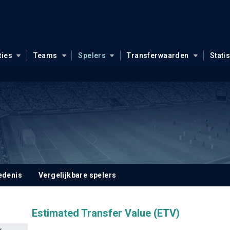
ties
Teams
Spelers
Transferwaarden
Stati
edenis
Vergelijkbare spelers
Estimated Transfer Value (ETV)