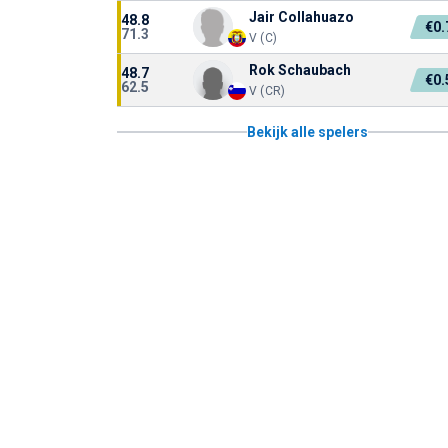
Jair Collahuazo
48.8
€0
71.3
V (C)
Rok Schaubach
48.7
€0
62.5
V (CR)
Bekijk alle spelers