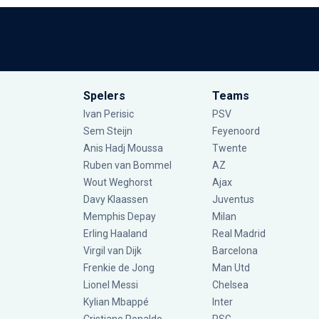
Spelers
Teams
Ivan Perisic
PSV
Sem Steijn
Feyenoord
Anis Hadj Moussa
Twente
Ruben van Bommel
AZ
Wout Weghorst
Ajax
Davy Klaassen
Juventus
Memphis Depay
Milan
Erling Haaland
Real Madrid
Virgil van Dijk
Barcelona
Frenkie de Jong
Man Utd
Lionel Messi
Chelsea
Kylian Mbappé
Inter