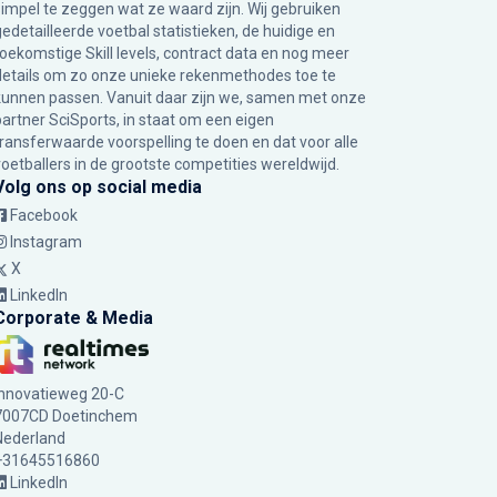
simpel te zeggen wat ze waard zijn. Wij gebruiken
gedetailleerde voetbal statistieken, de huidige en
toekomstige Skill levels, contract data en nog meer
details om zo onze unieke rekenmethodes toe te
kunnen passen. Vanuit daar zijn we, samen met onze
partner SciSports, in staat om een eigen
transferwaarde voorspelling te doen en dat voor alle
voetballers in de grootste competities wereldwijd.
Volg ons op social media
Facebook
Instagram
X
LinkedIn
Corporate & Media
Innovatieweg 20-C
7007CD Doetinchem
Nederland
+31645516860
LinkedIn