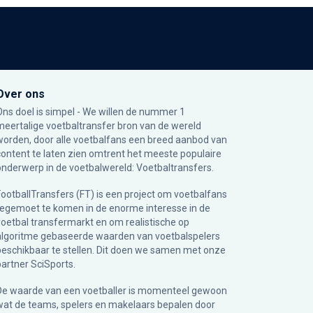
Over ons
Ons doel is simpel - We willen de nummer 1
meertalige voetbaltransfer bron van de wereld
worden, door alle voetbalfans een breed aanbod van
content te laten zien omtrent het meeste populaire
onderwerp in de voetbalwereld: Voetbaltransfers.
FootballTransfers (FT) is een project om voetbalfans
tegemoet te komen in de enorme interesse in de
voetbal transfermarkt en om realistische op
algoritme gebaseerde waarden van voetbalspelers
beschikbaar te stellen. Dit doen we samen met onze
partner
SciSports
.
De waarde van een voetballer is momenteel gewoon
wat de teams, spelers en makelaars bepalen door