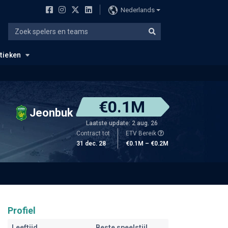
Nederlands
stieken
€0.1M
Jeonbuk
Laatste update: 2 aug. 26
Contract tot
ETV Bereik
31 dec. 28
€0.1M – €0.2M
Profiel
Leeftijd
Beste speelstijl