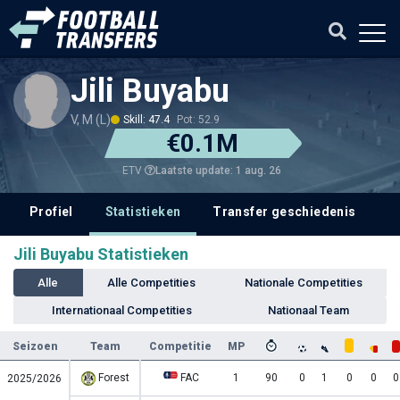
Jili Buyabu
V, M (L)
Skill: 47.4
Pot: 52.9
€0.1M
Laatste update: 1 aug. 26
ETV
Profiel
Statistieken
Transfer geschiedenis
V
Jili Buyabu Statistieken
Alle
Alle Competities
Nationale Competities
Internationaal Competities
Nationaal Team
Seizoen
Team
Competitie
MP
Forest
FAC
1
90
0
1
0
0
0
2025/2026