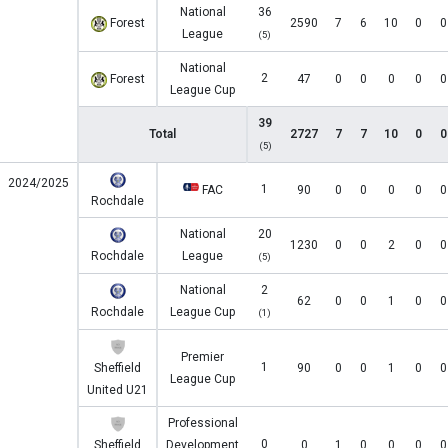
National
36
Forest
2590
7
6
10
0
0
League
(5)
National
2
Forest
47
0
0
0
0
0
League Cup
39
Total
2727
7
7
10
0
0
(5)
2024/2025
1
FAC
90
0
0
0
0
0
Rochdale
National
20
1230
0
0
2
0
0
Rochdale
League
(5)
National
2
62
0
0
1
0
0
Rochdale
League Cup
(1)
Premier
1
Sheffield
90
0
0
1
0
0
League Cup
United U21
Professional
0
Sheffield
Development
0
1
0
0
0
0