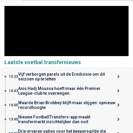
Laatste voetbal transfernieuws
Vijf verborgen parels uit de Eredivisie om dit
15:23
seizoen op te letten
Anis Hadj Moussa hoeft maar één Premier
14:43
League-club te overwegen
Waarde Brian Brobbey blijft maar stijgen: opnieuw
14:00
recordhoogte
Nieuwe FootballTransfers-app maakt
13:40
transfermarkt inzichtelijker dan ooit
Drie ervaren opties voor het keepersgilde die