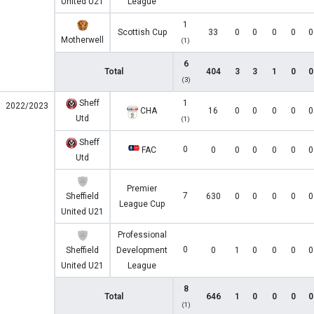
United U21
League
1
Scottish Cup
33
0
0
0
0
0
Motherwell
(1)
6
Total
404
3
3
1
0
0
(3)
Sheff
1
2022/2023
CHA
16
0
0
0
0
0
Utd
(1)
Sheff
0
FAC
0
0
0
0
0
0
Utd
Premier
7
Sheffield
630
0
0
0
0
0
League Cup
United U21
Professional
0
Sheffield
Development
0
1
0
0
0
0
United U21
League
8
Total
646
1
0
0
0
0
(1)