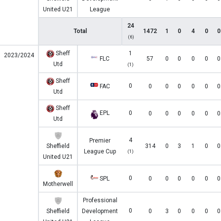
United U21
League
24
Total
1472
1
0
4
0
0
(6)
Sheff
1
2023/2024
FLC
57
0
0
0
0
0
Utd
(1)
Sheff
0
FAC
0
0
0
0
0
0
Utd
Sheff
EPL
0
0
0
0
0
0
0
Utd
4
Premier
Sheffield
314
0
3
1
0
0
League Cup
(1)
United U21
0
SPL
0
0
0
0
0
0
Motherwell
Professional
0
Sheffield
Development
0
3
0
0
0
0