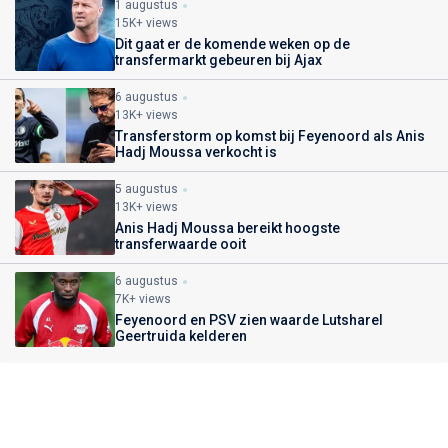
1 augustus
15K+ views
Dit gaat er de komende weken op de
transfermarkt gebeuren bij Ajax
6 augustus
13K+ views
Transferstorm op komst bij Feyenoord als Anis
Hadj Moussa verkocht is
5 augustus
13K+ views
Anis Hadj Moussa bereikt hoogste
transferwaarde ooit
6 augustus
7K+ views
Feyenoord en PSV zien waarde Lutsharel
Geertruida kelderen