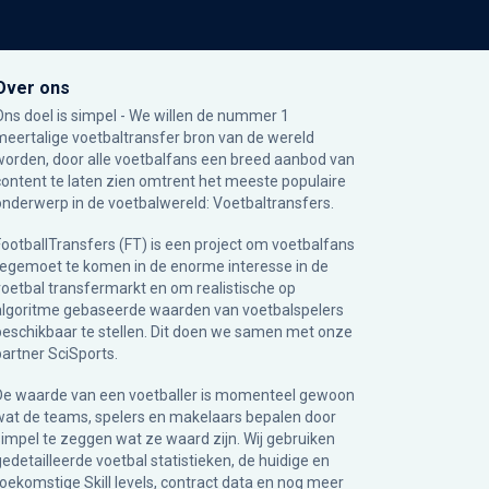
Over ons
Ons doel is simpel - We willen de nummer 1
meertalige voetbaltransfer bron van de wereld
worden, door alle voetbalfans een breed aanbod van
content te laten zien omtrent het meeste populaire
onderwerp in de voetbalwereld: Voetbaltransfers.
FootballTransfers (FT) is een project om voetbalfans
tegemoet te komen in de enorme interesse in de
voetbal transfermarkt en om realistische op
algoritme gebaseerde waarden van voetbalspelers
beschikbaar te stellen. Dit doen we samen met onze
partner
SciSports
.
De waarde van een voetballer is momenteel gewoon
wat de teams, spelers en makelaars bepalen door
simpel te zeggen wat ze waard zijn. Wij gebruiken
gedetailleerde voetbal statistieken, de huidige en
toekomstige Skill levels, contract data en nog meer