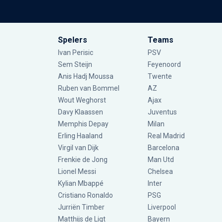
Spelers
Teams
Ivan Perisic
PSV
Sem Steijn
Feyenoord
Anis Hadj Moussa
Twente
Ruben van Bommel
AZ
Wout Weghorst
Ajax
Davy Klaassen
Juventus
Memphis Depay
Milan
Erling Haaland
Real Madrid
Virgil van Dijk
Barcelona
Frenkie de Jong
Man Utd
Lionel Messi
Chelsea
Kylian Mbappé
Inter
Cristiano Ronaldo
PSG
Jurriën Timber
Liverpool
Matthijs de Ligt
Bayern