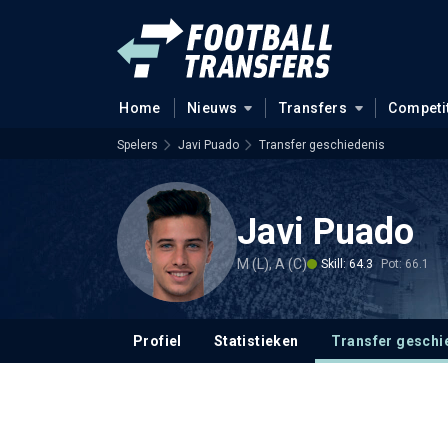
Home
Nieuws
Transfers
Competi
Spelers
Javi Puado
Transfer geschiedenis
Javi Puado
M (L), A (C)
Skill: 64.3
Pot: 66.1
Profiel
Statistieken
Transfer geschi