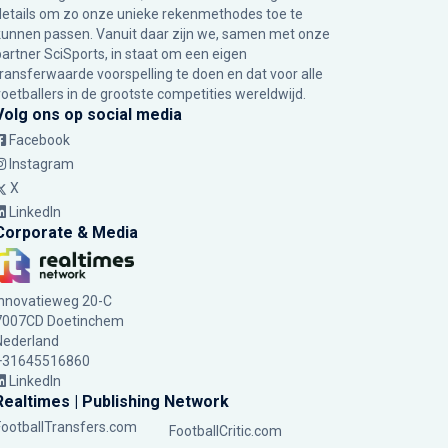
details om zo onze unieke rekenmethodes toe te
kunnen passen. Vanuit daar zijn we, samen met onze
partner SciSports, in staat om een eigen
transferwaarde voorspelling te doen en dat voor alle
voetballers in de grootste competities wereldwijd.
Volg ons op social media
Facebook
Instagram
X
LinkedIn
Corporate & Media
Innovatieweg 20-C
7007CD Doetinchem
Nederland
+31645516860
LinkedIn
Realtimes | Publishing Network
FootballTransfers.com
FootballCritic.com