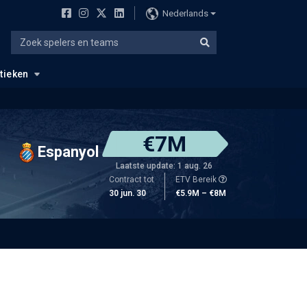
Nederlands
stieken
€7M
Espanyol
Laatste update: 1 aug. 26
Contract tot
ETV Bereik
30 jun. 30
€5.9M – €8M