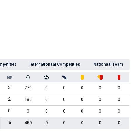
mpetities
Internationaal Competities
Nationaal Team
MP
3
270
0
0
0
0
0
2
180
0
0
0
0
0
0
0
0
0
0
0
0
5
450
0
0
0
0
0