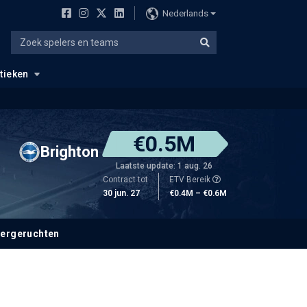
Nederlands
stieken
€0.5M
Brighton
Laatste update: 1 aug. 26
Contract tot
ETV Bereik
30 jun. 27
€0.4M – €0.6M
fergeruchten