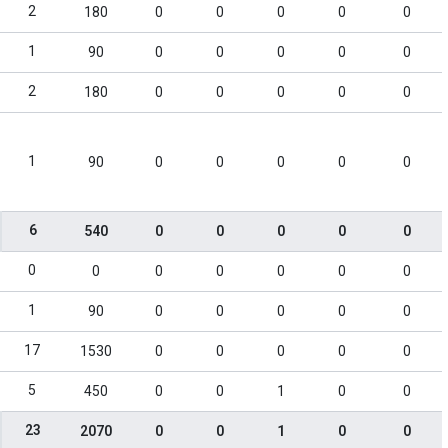
2
180
0
0
0
0
0
1
90
0
0
0
0
0
2
180
0
0
0
0
0
1
90
0
0
0
0
0
6
540
0
0
0
0
0
0
0
0
0
0
0
0
1
90
0
0
0
0
0
17
1530
0
0
0
0
0
5
450
0
0
1
0
0
23
2070
0
0
1
0
0