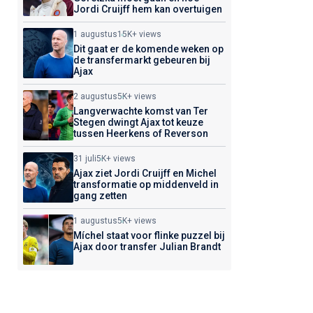
Jordi Cruijff hem kan overtuigen
1 augustus
15K+ views
Dit gaat er de komende weken op
de transfermarkt gebeuren bij
Ajax
2 augustus
5K+ views
Langverwachte komst van Ter
Stegen dwingt Ajax tot keuze
tussen Heerkens of Reverson
31 juli
5K+ views
Ajax ziet Jordi Cruijff en Michel
transformatie op middenveld in
gang zetten
1 augustus
5K+ views
Míchel staat voor flinke puzzel bij
Ajax door transfer Julian Brandt