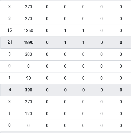
3
270
0
0
0
0
0
3
270
0
0
0
0
0
15
1350
0
1
1
0
0
21
1890
0
1
1
0
0
3
300
0
0
0
0
0
0
0
0
0
0
0
0
1
90
0
0
0
0
0
4
390
0
0
0
0
0
3
270
0
0
0
0
0
1
120
0
0
0
0
0
0
0
0
0
0
0
0