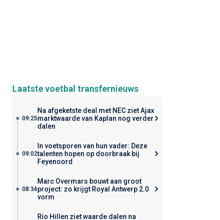
Laatste voetbal transfernieuws
Na afgeketste deal met NEC ziet Ajax
marktwaarde van Kaplan nog verder
09:25
dalen
In voetsporen van hun vader: Deze
talenten hopen op doorbraak bij
09:02
Feyenoord
Marc Overmars bouwt aan groot
project: zo krijgt Royal Antwerp 2.0
08:34
vorm
Rio Hillen ziet waarde dalen na