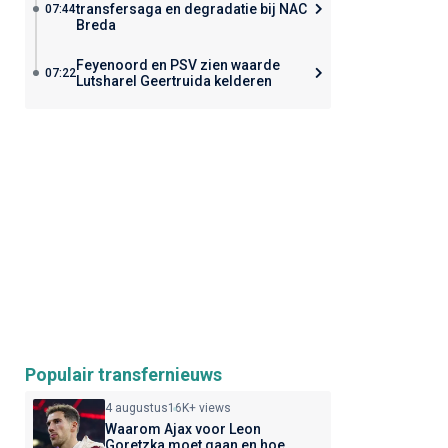
transfersaga en degradatie bij NAC
07:44
Breda
Feyenoord en PSV zien waarde
07:22
Lutsharel Geertruida kelderen
Populair transfernieuws
4 augustus
16K+ views
Waarom Ajax voor Leon
Goretzka moet gaan en hoe