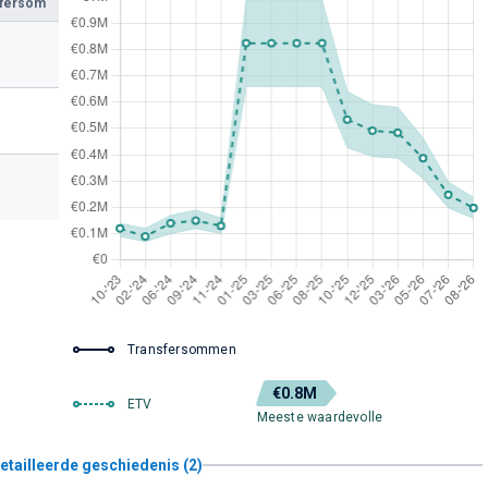
sfersom
Transfersommen
€0.8M
ETV
Meeste waardevolle
etailleerde geschiedenis (2)