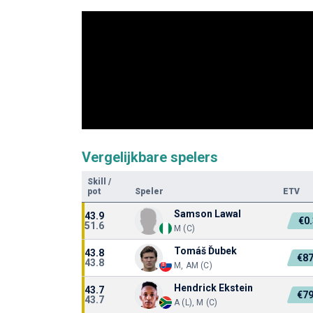
Vergelijkbare spelers
Skill
/
pot
Speler
ETV
Samson Lawal
43.9
€0
51.6
M (C)
Tomáš Ďubek
43.8
€87
43.8
M, AM (C)
Hendrick Ekstein
43.7
€79
43.7
A (L), M (C)