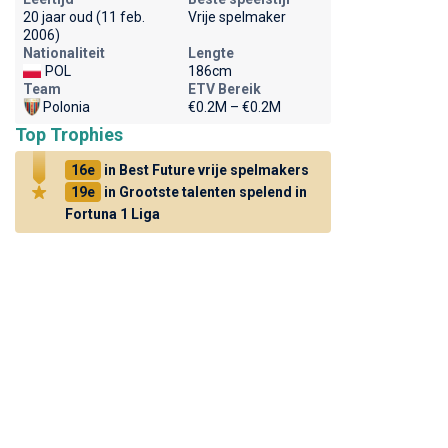
20 jaar oud (11 feb.
Vrije spelmaker
2006)
Nationaliteit
Lengte
POL
186cm
Team
ETV Bereik
Polonia
€0.2M – €0.2M
Top Trophies
16e
in Best Future vrije spelmakers
19e
in Grootste talenten spelend in
Fortuna 1 Liga