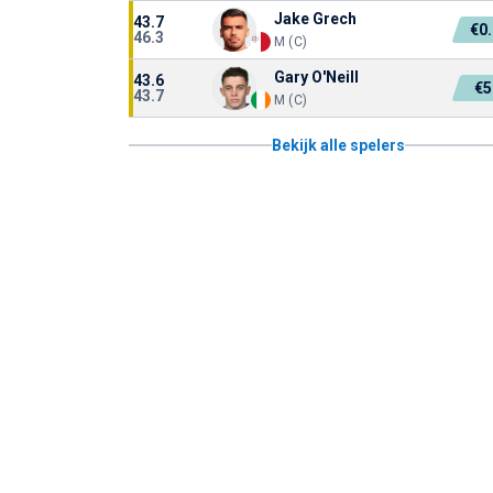
Jake Grech
43.7
€0
46.3
M (C)
Gary O'Neill
43.6
€5
43.7
M (C)
Bekijk alle spelers