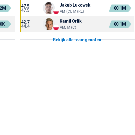
Jakub Lukowski
47.5
.2M
€0.1M
47.5
AM (C), M (RL)
Kamil Orlik
42.7
0K
€0.1M
44.4
AM, M (C)
Bekijk alle teamgenoten