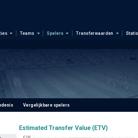
ties
Teams
Spelers
Transferwaarden
Stati
i
edenis
Vergelijkbare spelers
Estimated Transfer Value (ETV)