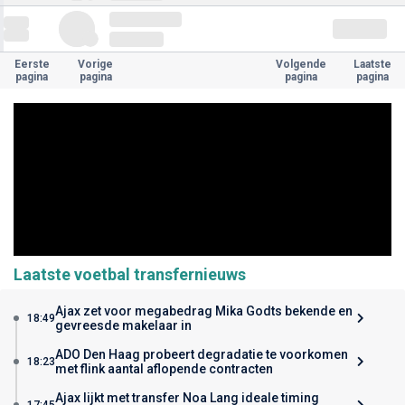
Eerste
Vorige
Volgende
Laatste
pagina
pagina
pagina
pagina
Laatste voetbal transfernieuws
Ajax zet voor megabedrag Mika Godts bekende en
18:49
gevreesde makelaar in
ADO Den Haag probeert degradatie te voorkomen
18:23
met flink aantal aflopende contracten
Ajax lijkt met transfer Noa Lang ideale timing
17:45