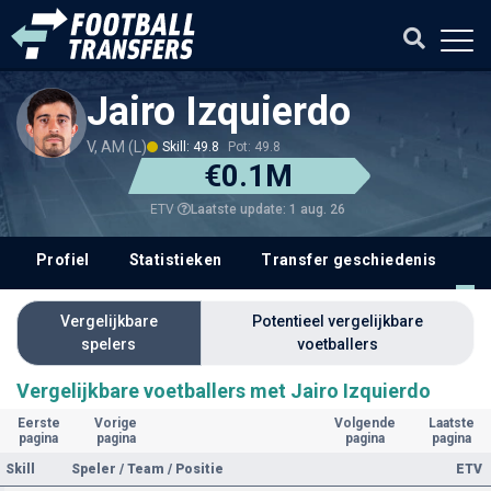
Jairo Izquierdo
V, AM (L)
Skill: 49.8
Pot: 49.8
€0.1M
Laatste update: 1 aug. 26
ETV
Profiel
Statistieken
Transfer geschiedenis
V
Vergelijkbare
Potentieel vergelijkbare
spelers
voetballers
Vergelijkbare voetballers met Jairo Izquierdo
Eerste
Vorige
Volgende
Laatste
pagina
pagina
pagina
pagina
Skill
Speler / Team / Positie
ETV