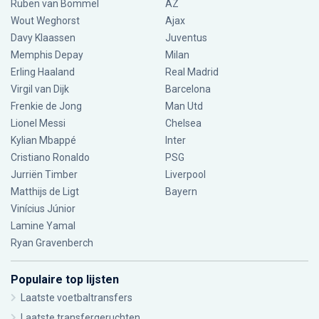
Ruben van Bommel
AZ
Wout Weghorst
Ajax
Davy Klaassen
Juventus
Memphis Depay
Milan
Erling Haaland
Real Madrid
Virgil van Dijk
Barcelona
Frenkie de Jong
Man Utd
Lionel Messi
Chelsea
Kylian Mbappé
Inter
Cristiano Ronaldo
PSG
Jurriën Timber
Liverpool
Matthijs de Ligt
Bayern
Vinícius Júnior
Lamine Yamal
Ryan Gravenberch
Populaire top lijsten
Laatste voetbaltransfers
Laatste transfergeruchten