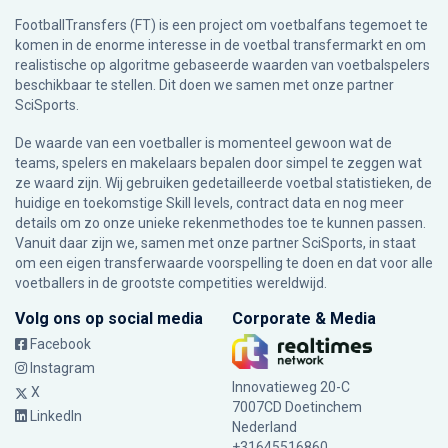
FootballTransfers (FT) is een project om voetbalfans tegemoet te
komen in de enorme interesse in de voetbal transfermarkt en om
realistische op algoritme gebaseerde waarden van voetbalspelers
beschikbaar te stellen. Dit doen we samen met onze partner
SciSports
.
De waarde van een voetballer is momenteel gewoon wat de
teams, spelers en makelaars bepalen door simpel te zeggen wat
ze waard zijn. Wij gebruiken gedetailleerde voetbal statistieken, de
huidige en toekomstige Skill levels, contract data en nog meer
details om zo onze unieke rekenmethodes toe te kunnen passen.
Vanuit daar zijn we, samen met onze partner SciSports, in staat
om een eigen transferwaarde voorspelling te doen en dat voor alle
voetballers in de grootste competities wereldwijd.
Volg ons op social media
Corporate & Media
Facebook
Instagram
Innovatieweg 20-C
X
7007CD Doetinchem
LinkedIn
Nederland
+31645516860