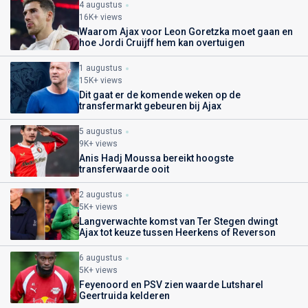
4 augustus
16K+ views
Waarom Ajax voor Leon Goretzka moet gaan en
hoe Jordi Cruijff hem kan overtuigen
1 augustus
15K+ views
Dit gaat er de komende weken op de
transfermarkt gebeuren bij Ajax
5 augustus
9K+ views
Anis Hadj Moussa bereikt hoogste
transferwaarde ooit
2 augustus
5K+ views
Langverwachte komst van Ter Stegen dwingt
Ajax tot keuze tussen Heerkens of Reverson
6 augustus
5K+ views
Feyenoord en PSV zien waarde Lutsharel
Geertruida kelderen