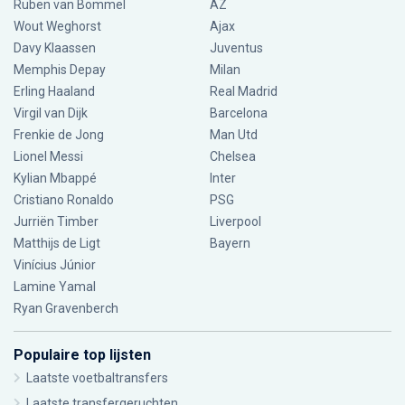
Ruben van Bommel
AZ
Wout Weghorst
Ajax
Davy Klaassen
Juventus
Memphis Depay
Milan
Erling Haaland
Real Madrid
Virgil van Dijk
Barcelona
Frenkie de Jong
Man Utd
Lionel Messi
Chelsea
Kylian Mbappé
Inter
Cristiano Ronaldo
PSG
Jurriën Timber
Liverpool
Matthijs de Ligt
Bayern
Vinícius Júnior
Lamine Yamal
Ryan Gravenberch
Populaire top lijsten
Laatste voetbaltransfers
Laatste transfergeruchten