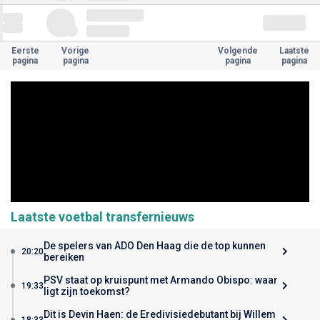
Eerste
Vorige
Volgende
Laatste
pagina
pagina
pagina
pagina
Laatste voetbal transfernieuws
De spelers van ADO Den Haag die de top kunnen
20:20
bereiken
PSV staat op kruispunt met Armando Obispo: waar
19:33
ligt zijn toekomst?
Dit is Devin Haen: de Eredivisiedebutant bij Willem
18:33