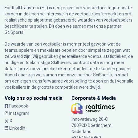
FootballTransfers (FT) is een project om voetbalfans tegemoet te
komen in de enorme interesse in de voetbal transfermarkt en om
realistische op algoritme gebaseerde waarden van voetbalspelers
beschikbaar te stellen. Dit doen we samen met onze partner
SciSports
.
De waarde van een voetballer is momenteel gewoon wat de
teams, spelers en makelaars bepalen door simpel te zeggen wat
ze waard zijn. Wij gebruiken gedetailleerde voetbal statistieken, de
huidige en toekomstige Skill levels, contract data en nog meer
details om zo onze unieke rekenmethodes toe te kunnen passen.
Vanuit daar zijn we, samen met onze partner SciSports, in staat
om een eigen transferwaarde voorspelling te doen en dat voor alle
voetballers in de grootste competities wereldwijd.
Volg ons op social media
Corporate & Media
Facebook
Instagram
Innovatieweg 20-C
X
7007CD Doetinchem
LinkedIn
Nederland
+31645516860