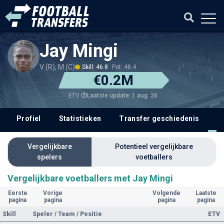
Jay Mingi
V (R), M (C)
Skill: 46.8
Pot: 48.4
€0.2M
Laatste update: 1 aug. 26
ETV
Profiel
Statistieken
Transfer geschiedenis
V
Vergelijkbare
Potentieel vergelijkbare
spelers
voetballers
Vergelijkbare voetballers met Jay Mingi
Eerste
Vorige
Volgende
Laatste
pagina
pagina
pagina
pagina
Skill
Speler / Team / Positie
ETV