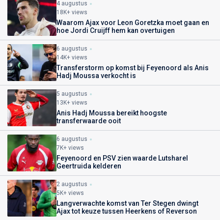
4 augustus
18K+ views
Waarom Ajax voor Leon Goretzka moet gaan en
hoe Jordi Cruijff hem kan overtuigen
6 augustus
14K+ views
Transferstorm op komst bij Feyenoord als Anis
Hadj Moussa verkocht is
5 augustus
13K+ views
Anis Hadj Moussa bereikt hoogste
transferwaarde ooit
6 augustus
7K+ views
Feyenoord en PSV zien waarde Lutsharel
Geertruida kelderen
2 augustus
5K+ views
Langverwachte komst van Ter Stegen dwingt
Ajax tot keuze tussen Heerkens of Reverson