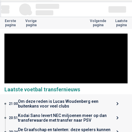
Eerste
Vorige
Volgende
Laatste
pagina
pagina
pagina
pagina
Laatste voetbal transfernieuws
Om deze reden is Lucas Woudenberg een
21:00
buitenkans voor veel clubs
Kodai Sano levert NEC miljoenen meer op dan
20:51
transferwaarde met transfer naar PSV
De Graafschap en talenten: deze spelers kunnen
20:24