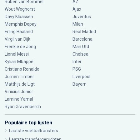
Ruben van Bommel
AZ
Wout Weghorst
Ajax
Davy Klaassen
Juventus
Memphis Depay
Milan
Erling Haaland
Real Madrid
Virgil van Dijk
Barcelona
Frenkie de Jong
Man Utd
Lionel Messi
Chelsea
Kylian Mbappé
Inter
Cristiano Ronaldo
PSG
Jurriën Timber
Liverpool
Matthijs de Ligt
Bayern
Vinícius Júnior
Lamine Yamal
Ryan Gravenberch
Populaire top lijsten
Laatste voetbaltransfers
Laatste transfergeruchten