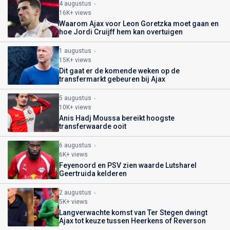
4 augustus
16K+ views
Waarom Ajax voor Leon Goretzka moet gaan en
hoe Jordi Cruijff hem kan overtuigen
1 augustus
15K+ views
Dit gaat er de komende weken op de
transfermarkt gebeuren bij Ajax
5 augustus
10K+ views
Anis Hadj Moussa bereikt hoogste
transferwaarde ooit
6 augustus
6K+ views
Feyenoord en PSV zien waarde Lutsharel
Geertruida kelderen
2 augustus
5K+ views
Langverwachte komst van Ter Stegen dwingt
Ajax tot keuze tussen Heerkens of Reverson