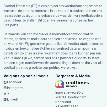
FootballTransfers (FT) is een project om voetbalfans tegemoet te
komen in de enorme interesse in de voetbal transfermarkt en om
realistische op algoritme gebaseerde waarden van voetbalspelers
beschikbaar te stellen. Dit doen we samen met onze partner
SciSports
.
De waarde van een voetballer is momenteel gewoon wat de
teams, spelers en makelaars bepalen door simpel te zeggen wat
ze waard zijn. Wij gebruiken gedetailleerde voetbal statistieken, de
huidige en toekomstige Skill levels, contract data en nog meer
details om zo onze unieke rekenmethodes toe te kunnen passen.
Vanuit daar zijn we, samen met onze partner SciSports, in staat
om een eigen transferwaarde voorspelling te doen en dat voor alle
voetballers in de grootste competities wereldwijd.
Volg ons op social media
Corporate & Media
Facebook
Instagram
Innovatieweg 20-C
X
7007CD Doetinchem
LinkedIn
Nederland
+31645516860