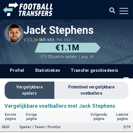
Jack Stephens
V (CL)
Skill: 64.6
Pot: 64.6
€1.1M
Laatste update: 1 aug. 26
ETV
Profiel
Statistieken
Transfer geschiedenis
V
Vergelijkbare
Potentieel vergelijkbare
spelers
voetballers
Vergelijkbare voetballers met Jack Stephens
Eerste
Vorige
Volgende
Laatste
pagina
pagina
pagina
pagina
Skill
Speler / Team / Positie
ETV