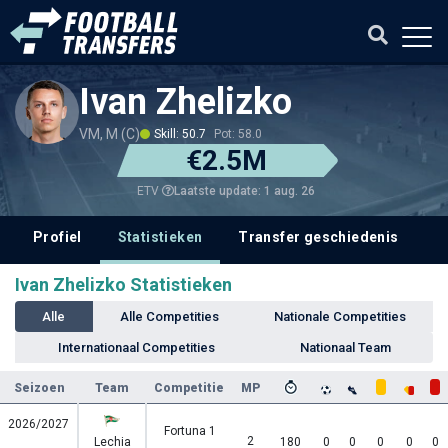
Ivan Zhelizko
VM, M (C)
Skill: 50.7
Pot: 58.0
€2.5M
Laatste update: 1 aug. 26
ETV
Profiel
Statistieken
Transfer geschiedenis
V
Ivan Zhelizko Statistieken
Alle
Alle Competities
Nationale Competities
Internationaal Competities
Nationaal Team
Seizoen
Team
Competitie
MP
2026/2027
Fortuna 1
2
Lechia
180
0
0
0
0
0