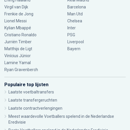
Erling Haaland
Real Madrid
Virgil van Dijk
Barcelona
Frenkie de Jong
Man Utd
Lionel Messi
Chelsea
Kylian Mbappé
Inter
Cristiano Ronaldo
PSG
Jurriën Timber
Liverpool
Matthijs de Ligt
Bayern
Vinícius Júnior
Lamine Yamal
Ryan Gravenberch
Populaire top lijsten
Laatste voetbaltransfers
Laatste transfergeruchten
Laatste contractverlengingen
Meest waardevolle Voetballers spelend in de Nederlandse
Eredivisie