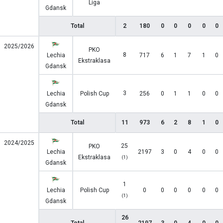
Liga
Gdansk
Total
2
180
0
0
0
0
0
2025/2026
PKO
8
Lechia
717
6
1
7
1
0
Ekstraklasa
Gdansk
3
Lechia
Polish Cup
256
0
1
1
0
0
Gdansk
Total
11
973
6
2
8
1
0
2024/2025
25
PKO
Lechia
2197
3
0
4
0
0
Ekstraklasa
(1)
Gdansk
1
Lechia
Polish Cup
0
0
0
0
0
0
(1)
Gdansk
26