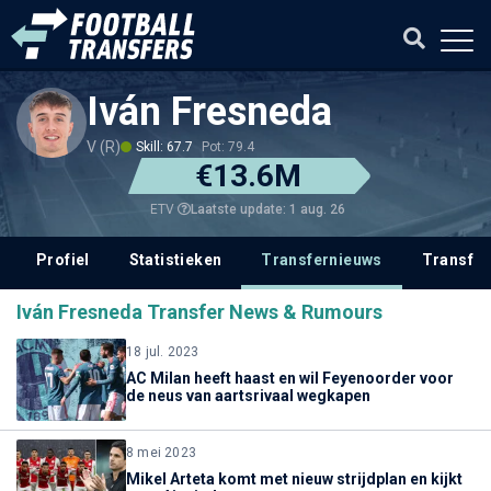
Iván Fresneda
V (R)
Skill: 67.7
Pot: 79.4
€13.6M
Laatste update: 1 aug. 26
ETV
Profiel
Statistieken
Transfernieuws
Transfer
Iván Fresneda Transfer News & Rumours
18 jul. 2023
AC Milan heeft haast en wil Feyenoorder voor
de neus van aartsrivaal wegkapen
8 mei 2023
Mikel Arteta komt met nieuw strijdplan en kijkt