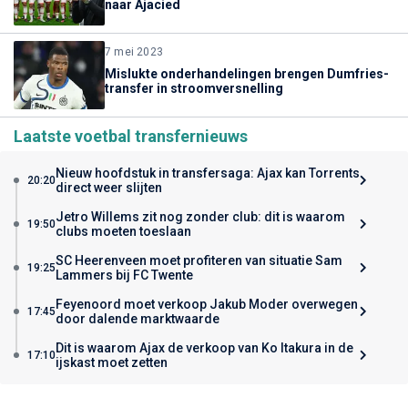
naar Ajacied
7 mei 2023
Mislukte onderhandelingen brengen Dumfries-
transfer in stroomversnelling
Laatste voetbal transfernieuws
Nieuw hoofdstuk in transfersaga: Ajax kan Torrents
20:20
direct weer slijten
Jetro Willems zit nog zonder club: dit is waarom
19:50
clubs moeten toeslaan
SC Heerenveen moet profiteren van situatie Sam
19:25
Lammers bij FC Twente
Feyenoord moet verkoop Jakub Moder overwegen
17:45
door dalende marktwaarde
Dit is waarom Ajax de verkoop van Ko Itakura in de
17:10
ijskast moet zetten