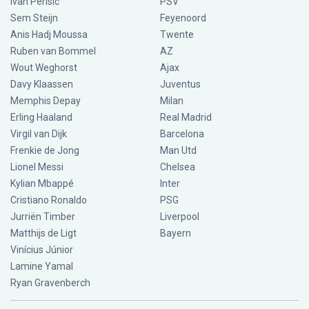
Ivan Perisic
PSV
Sem Steijn
Feyenoord
Anis Hadj Moussa
Twente
Ruben van Bommel
AZ
Wout Weghorst
Ajax
Davy Klaassen
Juventus
Memphis Depay
Milan
Erling Haaland
Real Madrid
Virgil van Dijk
Barcelona
Frenkie de Jong
Man Utd
Lionel Messi
Chelsea
Kylian Mbappé
Inter
Cristiano Ronaldo
PSG
Jurriën Timber
Liverpool
Matthijs de Ligt
Bayern
Vinícius Júnior
Lamine Yamal
Ryan Gravenberch