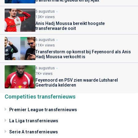
transfermarkt gebeuren bij Ajax
5 augustus
13K+ views
Anis Hadj Moussa bereikt hoogste
transferwaarde ooit
6 augustus
11K+ views
Transferstorm op komst bij Feyenoord als Anis
Hadj Moussa verkocht is
6 augustus
7K+ views
Feyenoord en PSV zien waarde Lutsharel
Geertruida kelderen
Competities transfernieuws
Premier League transfernieuws
La Liga transfernieuws
Serie A transfernieuws