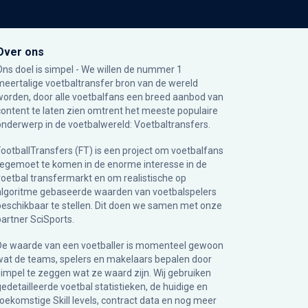
Over ons
Ons doel is simpel - We willen de nummer 1
meertalige voetbaltransfer bron van de wereld
worden, door alle voetbalfans een breed aanbod van
content te laten zien omtrent het meeste populaire
onderwerp in de voetbalwereld: Voetbaltransfers.
FootballTransfers (FT) is een project om voetbalfans
tegemoet te komen in de enorme interesse in de
voetbal transfermarkt en om realistische op
algoritme gebaseerde waarden van voetbalspelers
beschikbaar te stellen. Dit doen we samen met onze
partner
SciSports
.
De waarde van een voetballer is momenteel gewoon
wat de teams, spelers en makelaars bepalen door
simpel te zeggen wat ze waard zijn. Wij gebruiken
gedetailleerde voetbal statistieken, de huidige en
toekomstige Skill levels, contract data en nog meer