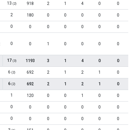
13
918
2
1
4
0
0
(2)
2
180
0
0
0
0
0
0
0
0
0
0
0
0
0
t
0
1
0
0
0
0
17
1193
3
1
4
0
0
(3)
6
692
2
1
2
1
0
(2)
6
692
2
1
2
1
0
(2)
1
120
0
0
1
0
0
0
0
0
0
0
0
0
0
0
0
0
0
0
0