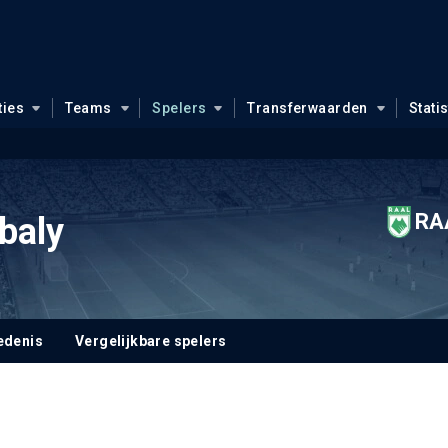
ties
Teams
Spelers
Transferwaarden
Stati
RA
baly
edenis
Vergelijkbare spelers