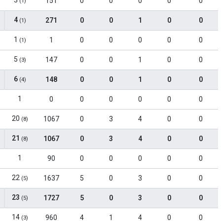
3
151
0
0
0
0
0
(1)
4
271
0
0
1
0
0
(1)
1
1
0
0
0
0
0
(1)
5
147
0
0
1
0
0
(3)
6
148
0
0
1
0
0
(4)
1
0
0
0
0
0
0
20
1067
0
3
4
0
0
(8)
21
1067
0
3
4
0
0
(8)
1
90
0
0
0
0
0
22
1637
5
0
3
0
0
(5)
23
1727
5
0
3
0
0
(5)
14
960
4
1
4
0
0
(3)