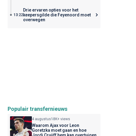
Drie ervaren opties voor het
keepersgilde die Feyenoord moet
13:22
overwegen
Populair transfernieuws
4 augustus
18K+ views
Waarom Ajax voor Leon
Goretzka moet gaan en hoe
Jordi Cruijff hem kan overtuigen