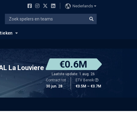
Nederlands
stieken
€0.6M
AL La Louviere
Laatste update: 1 aug. 26
Contract tot
ETV Bereik
30 jun. 28
€0.5M – €0.7M