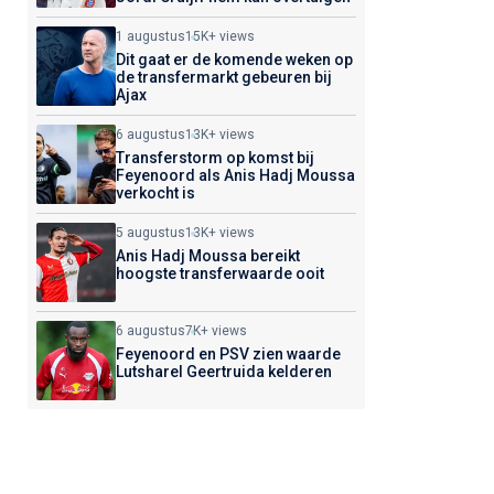
1 augustus
15K+ views
Dit gaat er de komende weken op
de transfermarkt gebeuren bij
Ajax
6 augustus
13K+ views
Transferstorm op komst bij
Feyenoord als Anis Hadj Moussa
verkocht is
5 augustus
13K+ views
Anis Hadj Moussa bereikt
hoogste transferwaarde ooit
6 augustus
7K+ views
Feyenoord en PSV zien waarde
Lutsharel Geertruida kelderen