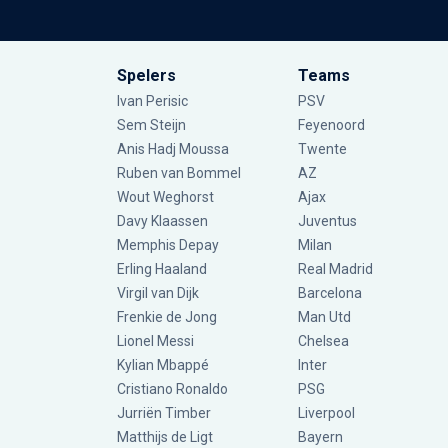
Spelers
Teams
Ivan Perisic
PSV
Sem Steijn
Feyenoord
Anis Hadj Moussa
Twente
Ruben van Bommel
AZ
Wout Weghorst
Ajax
Davy Klaassen
Juventus
Memphis Depay
Milan
Erling Haaland
Real Madrid
Virgil van Dijk
Barcelona
Frenkie de Jong
Man Utd
Lionel Messi
Chelsea
Kylian Mbappé
Inter
Cristiano Ronaldo
PSG
Jurriën Timber
Liverpool
Matthijs de Ligt
Bayern