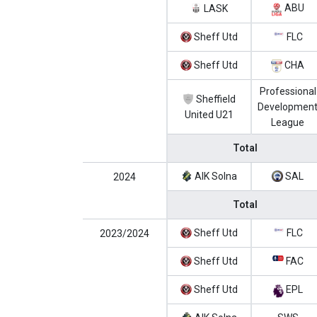
ABU
LASK
Sheff Utd
FLC
Sheff Utd
CHA
Professional
Sheffield
Developmen
United U21
League
Total
AIK Solna
SAL
2024
Total
Sheff Utd
FLC
2023/2024
Sheff Utd
FAC
Sheff Utd
EPL