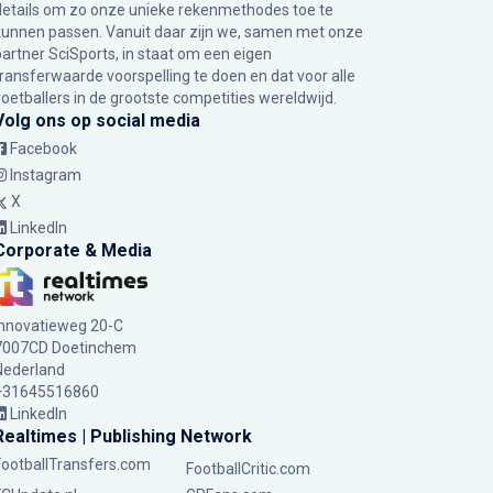
details om zo onze unieke rekenmethodes toe te
kunnen passen. Vanuit daar zijn we, samen met onze
partner SciSports, in staat om een eigen
transferwaarde voorspelling te doen en dat voor alle
voetballers in de grootste competities wereldwijd.
Volg ons op social media
Facebook
Instagram
X
LinkedIn
Corporate & Media
Innovatieweg 20-C
7007CD Doetinchem
Nederland
+31645516860
LinkedIn
Realtimes | Publishing Network
FootballTransfers.com
FootballCritic.com