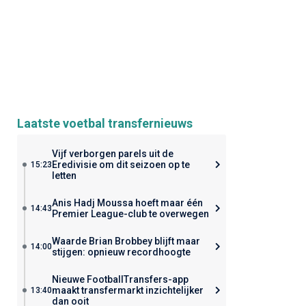
Laatste voetbal transfernieuws
Vijf verborgen parels uit de
Eredivisie om dit seizoen op te
15:23
letten
Anis Hadj Moussa hoeft maar één
14:43
Premier League-club te overwegen
Waarde Brian Brobbey blijft maar
14:00
stijgen: opnieuw recordhoogte
Nieuwe FootballTransfers-app
maakt transfermarkt inzichtelijker
13:40
dan ooit