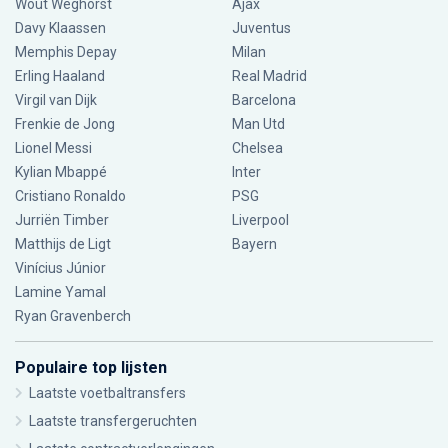
Wout Weghorst
Ajax
Davy Klaassen
Juventus
Memphis Depay
Milan
Erling Haaland
Real Madrid
Virgil van Dijk
Barcelona
Frenkie de Jong
Man Utd
Lionel Messi
Chelsea
Kylian Mbappé
Inter
Cristiano Ronaldo
PSG
Jurriën Timber
Liverpool
Matthijs de Ligt
Bayern
Vinícius Júnior
Lamine Yamal
Ryan Gravenberch
Populaire top lijsten
Laatste voetbaltransfers
Laatste transfergeruchten