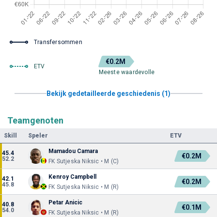
Transfersommen
€0.2M
ETV
Meeste waardevolle
Bekijk gedetailleerde geschiedenis (1)
Teamgenoten
Skill
Speler
ETV
Mamadou Camara
45.4
€0.2M
52.2
FK Sutjeska Niksic • M (C)
Kenroy Campbell
42.1
€0.2M
45.8
FK Sutjeska Niksic • M (R)
Petar Anicic
40.8
€0.1M
54.0
FK Sutjeska Niksic • M (R)