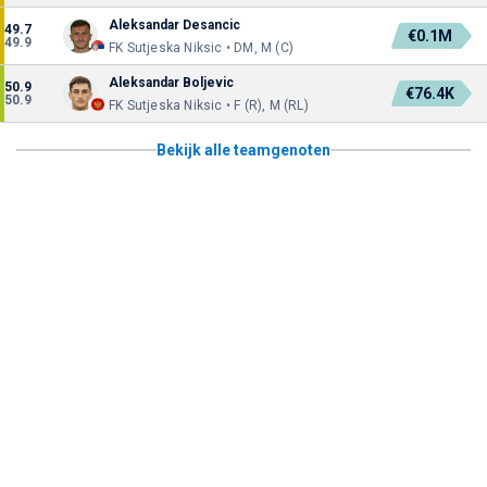
Aleksandar Desancic
49.7
€0.1M
49.9
FK Sutjeska Niksic • DM, M (C)
Aleksandar Boljevic
50.9
€76.4K
50.9
FK Sutjeska Niksic • F (R), M (RL)
Bekijk alle teamgenoten