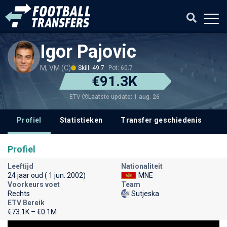
Igor Pajovic
M, VM (C)
Skill: 49.7
Pot: 60.7
€91.3K
Laatste update: 1 aug. 26
ETV
Profiel
Statistieken
Transfer geschiedenis
Profiel
Leeftijd
Nationaliteit
24 jaar oud ( 1 jun. 2002)
MNE
Voorkeurs voet
Team
Rechts
Sutjeska
ETV Bereik
€73.1K – €0.1M