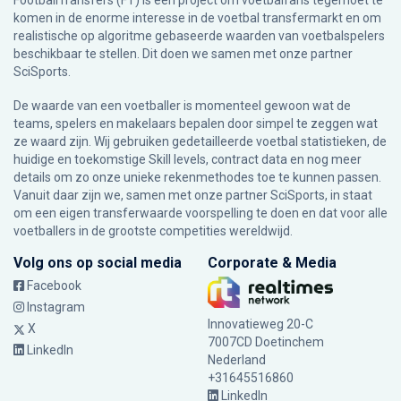
FootballTransfers (FT) is een project om voetbalfans tegemoet te
komen in de enorme interesse in de voetbal transfermarkt en om
realistische op algoritme gebaseerde waarden van voetbalspelers
beschikbaar te stellen. Dit doen we samen met onze partner
SciSports
.
De waarde van een voetballer is momenteel gewoon wat de
teams, spelers en makelaars bepalen door simpel te zeggen wat
ze waard zijn. Wij gebruiken gedetailleerde voetbal statistieken, de
huidige en toekomstige Skill levels, contract data en nog meer
details om zo onze unieke rekenmethodes toe te kunnen passen.
Vanuit daar zijn we, samen met onze partner SciSports, in staat
om een eigen transferwaarde voorspelling te doen en dat voor alle
voetballers in de grootste competities wereldwijd.
Volg ons op social media
Corporate & Media
Facebook
Instagram
Innovatieweg 20-C
X
7007CD Doetinchem
LinkedIn
Nederland
+31645516860
LinkedIn