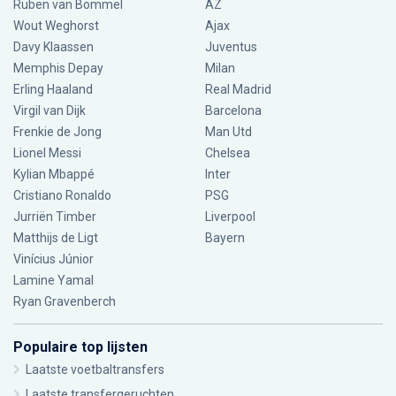
Ruben van Bommel
AZ
Wout Weghorst
Ajax
Davy Klaassen
Juventus
Memphis Depay
Milan
Erling Haaland
Real Madrid
Virgil van Dijk
Barcelona
Frenkie de Jong
Man Utd
Lionel Messi
Chelsea
Kylian Mbappé
Inter
Cristiano Ronaldo
PSG
Jurriën Timber
Liverpool
Matthijs de Ligt
Bayern
Vinícius Júnior
Lamine Yamal
Ryan Gravenberch
Populaire top lijsten
Laatste voetbaltransfers
Laatste transfergeruchten