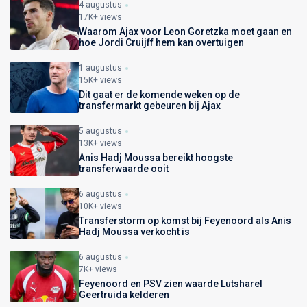
4 augustus
17K+ views
Waarom Ajax voor Leon Goretzka moet gaan en
hoe Jordi Cruijff hem kan overtuigen
1 augustus
15K+ views
Dit gaat er de komende weken op de
transfermarkt gebeuren bij Ajax
5 augustus
13K+ views
Anis Hadj Moussa bereikt hoogste
transferwaarde ooit
6 augustus
10K+ views
Transferstorm op komst bij Feyenoord als Anis
Hadj Moussa verkocht is
6 augustus
7K+ views
Feyenoord en PSV zien waarde Lutsharel
Geertruida kelderen