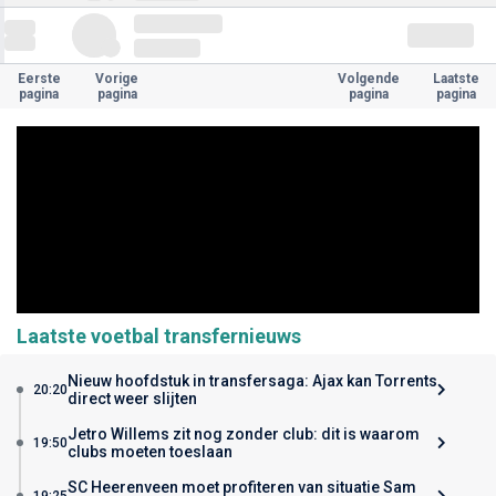
Eerste
Vorige
Volgende
Laatste
pagina
pagina
pagina
pagina
Laatste voetbal transfernieuws
Nieuw hoofdstuk in transfersaga: Ajax kan Torrents
20:20
direct weer slijten
Jetro Willems zit nog zonder club: dit is waarom
19:50
clubs moeten toeslaan
SC Heerenveen moet profiteren van situatie Sam
19:25