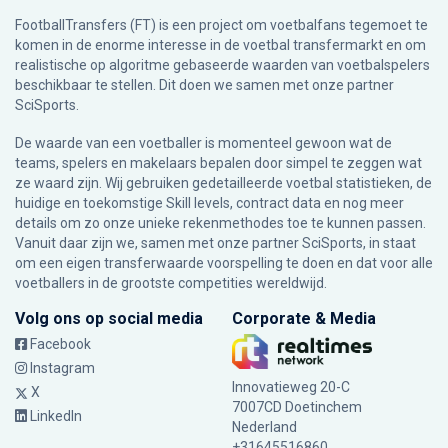
FootballTransfers (FT) is een project om voetbalfans tegemoet te
komen in de enorme interesse in de voetbal transfermarkt en om
realistische op algoritme gebaseerde waarden van voetbalspelers
beschikbaar te stellen. Dit doen we samen met onze partner
SciSports
.
De waarde van een voetballer is momenteel gewoon wat de
teams, spelers en makelaars bepalen door simpel te zeggen wat
ze waard zijn. Wij gebruiken gedetailleerde voetbal statistieken, de
huidige en toekomstige Skill levels, contract data en nog meer
details om zo onze unieke rekenmethodes toe te kunnen passen.
Vanuit daar zijn we, samen met onze partner SciSports, in staat
om een eigen transferwaarde voorspelling te doen en dat voor alle
voetballers in de grootste competities wereldwijd.
Volg ons op social media
Corporate & Media
Facebook
Instagram
Innovatieweg 20-C
X
7007CD Doetinchem
LinkedIn
Nederland
+31645516860