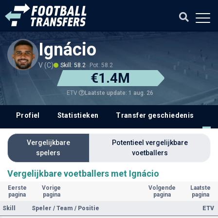
Ignácio
V (C)
Skill: 58.2
Pot: 58.2
€1.4M
Laatste update: 1 aug. 26
ETV
Profiel
Statistieken
Transfer geschiedenis
V
Vergelijkbare
Potentieel vergelijkbare
spelers
voetballers
Vergelijkbare voetballers met Ignácio
Eerste
Vorige
Volgende
Laatste
pagina
pagina
pagina
pagina
Skill
Speler / Team / Positie
ETV