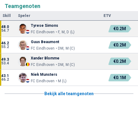
Teamgenoten
Skill
Speler
ETV
Tyrese Simons
48.0
€0.2M
54.7
FC Eindhoven • F, M, D (L)
Guus Beaumont
46.2
€0.2M
55.2
FC Eindhoven • DM, M (C)
Xander Blomme
49.3
€0.2M
53.4
FC Eindhoven • DM, M (C)
Niek Munsters
43.1
€0.1M
46.2
FC Eindhoven • M (L)
Bekijk alle teamgenoten