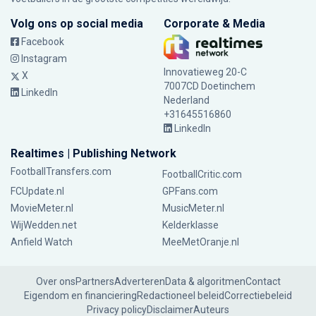
Volg ons op social media
Corporate & Media
Facebook
Instagram
Innovatieweg 20-C
X
7007CD Doetinchem
LinkedIn
Nederland
+31645516860
LinkedIn
Realtimes | Publishing Network
FootballTransfers.com
FootballCritic.com
FCUpdate.nl
GPFans.com
MovieMeter.nl
MusicMeter.nl
WijWedden.net
Kelderklasse
Anfield Watch
MeeMetOranje.nl
Over ons
Partners
Adverteren
Data & algoritmen
Contact
Eigendom en financiering
Redactioneel beleid
Correctiebeleid
Privacy policy
Disclaimer
Auteurs