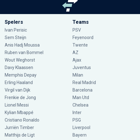
Spelers
Teams
Ivan Perisic
PSV
Sem Steijn
Feyenoord
Anis Hadj Moussa
Twente
Ruben van Bommel
AZ
Wout Weghorst
Ajax
Davy Klaassen
Juventus
Memphis Depay
Milan
Erling Haaland
Real Madrid
Virgil van Dijk
Barcelona
Frenkie de Jong
Man Utd
Lionel Messi
Chelsea
Kylian Mbappé
Inter
Cristiano Ronaldo
PSG
Jurriën Timber
Liverpool
Matthijs de Ligt
Bayern