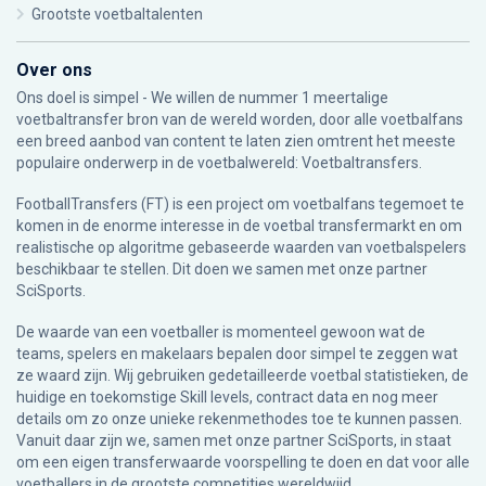
Grootste voetbaltalenten
Over ons
Ons doel is simpel - We willen de nummer 1 meertalige
voetbaltransfer bron van de wereld worden, door alle voetbalfans
een breed aanbod van content te laten zien omtrent het meeste
populaire onderwerp in de voetbalwereld: Voetbaltransfers.
FootballTransfers (FT) is een project om voetbalfans tegemoet te
komen in de enorme interesse in de voetbal transfermarkt en om
realistische op algoritme gebaseerde waarden van voetbalspelers
beschikbaar te stellen. Dit doen we samen met onze partner
SciSports
.
De waarde van een voetballer is momenteel gewoon wat de
teams, spelers en makelaars bepalen door simpel te zeggen wat
ze waard zijn. Wij gebruiken gedetailleerde voetbal statistieken, de
huidige en toekomstige Skill levels, contract data en nog meer
details om zo onze unieke rekenmethodes toe te kunnen passen.
Vanuit daar zijn we, samen met onze partner SciSports, in staat
om een eigen transferwaarde voorspelling te doen en dat voor alle
voetballers in de grootste competities wereldwijd.