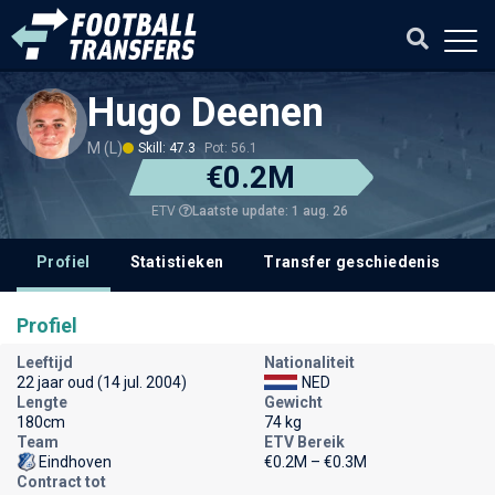
Hugo Deenen
M (L)
Skill: 47.3
Pot: 56.1
€0.2M
Laatste update: 1 aug. 26
ETV
Profiel
Statistieken
Transfer geschiedenis
Profiel
Leeftijd
Nationaliteit
22 jaar oud (14 jul. 2004)
NED
Lengte
Gewicht
180cm
74 kg
Team
ETV Bereik
Eindhoven
€0.2M – €0.3M
Contract tot