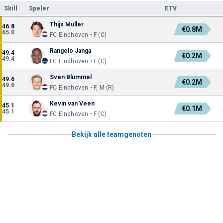
Skill
Speler
ETV
Thijs Muller
46.8
€0.8M
65.0
FC Eindhoven • F (C)
Rangelo Janga
49.4
€0.2M
49.4
FC Eindhoven • F (C)
Sven Blummel
49.6
€0.2M
49.6
FC Eindhoven • F, M (R)
Kevin van Veen
45.1
€0.1M
45.1
FC Eindhoven • F (C)
Bekijk alle teamgenoten