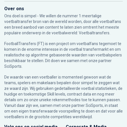
Over ons
Ons doel is simpel - We willen de nummer 1 meertalige
voetbaltransfer bron van de wereld worden, door alle voetbalfans
een breed aanbod van content te laten zien omtrent het meeste
populaire onderwerp in de voetbalwereld: Voetbaltransfers.
FootballTransfers (FT) is een project om voetbalfans tegemoet te
komen in de enorme interesse in de voetbal transfermarkt en om
realistische op algoritme gebaseerde waarden van voetbalspelers
beschikbaar te stellen. Dit doen we samen met onze partner
SciSports
.
De waarde van een voetballer is momenteel gewoon wat de
teams, spelers en makelaars bepalen door simpel te zeggen wat
ze waard zijn. Wij gebruiken gedetailleerde voetbal statistieken, de
huidige en toekomstige Skill levels, contract data en nog meer
details om zo onze unieke rekenmethodes toe te kunnen passen.
Vanuit daar zijn we, samen met onze partner SciSports, in staat
om een eigen transferwaarde voorspelling te doen en dat voor alle
voetballers in de grootste competities wereldwijd.
Volg ons op social media
Corporate & Media