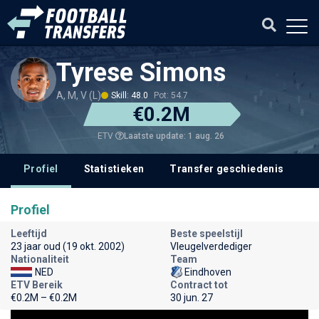
Tyrese Simons
A, M, V (L)
Skill: 48.0
Pot: 54.7
€0.2M
Laatste update: 1 aug. 26
ETV
Profiel
Statistieken
Transfer geschiedenis
V
Profiel
Leeftijd
Beste speelstijl
23 jaar oud (19 okt. 2002)
Vleugelverdediger
Nationaliteit
Team
NED
Eindhoven
ETV Bereik
Contract tot
€0.2M – €0.2M
30 jun. 27