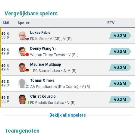
Vergelijkbare spelers
Skill
Speler
ETV
Lukas Fabis
49.4
€0.2M
50.0
FK Košice • V (CR), M (R)
Denny Wang Yi
49.4
€0.3M
49.8
Wuhan Three Towns • V (RL)
Maurice Multhaup
49.4
€0.2M
49.4
1.FC Saarbrücken • A, M (R)
Tomás Olmos
49.3
€0.5M
49.3
AA Estudiantes (Río Cuarto) • V (R)
Christ Kouadio
49.3
€0.2M
50.9
FK Radnik Surdulica • V (R)
Bekijk alle spelers
Teamgenoten