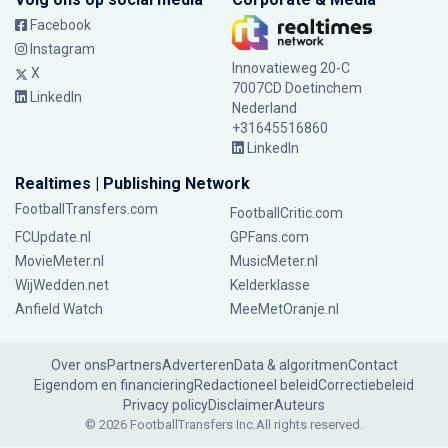
Facebook
Instagram
Innovatieweg 20-C
X
7007CD Doetinchem
LinkedIn
Nederland
+31645516860
LinkedIn
Realtimes | Publishing Network
FootballTransfers.com
FootballCritic.com
FCUpdate.nl
GPFans.com
MovieMeter.nl
MusicMeter.nl
WijWedden.net
Kelderklasse
Anfield Watch
MeeMetOranje.nl
Over ons
Partners
Adverteren
Data & algoritmen
Contact
Eigendom en financiering
Redactioneel beleid
Correctiebeleid
Privacy policy
Disclaimer
Auteurs
© 2026 FootballTransfers Inc.
All rights reserved.