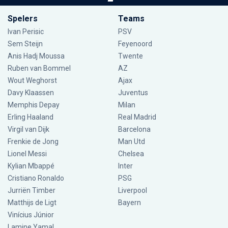
Spelers
Teams
Ivan Perisic
PSV
Sem Steijn
Feyenoord
Anis Hadj Moussa
Twente
Ruben van Bommel
AZ
Wout Weghorst
Ajax
Davy Klaassen
Juventus
Memphis Depay
Milan
Erling Haaland
Real Madrid
Virgil van Dijk
Barcelona
Frenkie de Jong
Man Utd
Lionel Messi
Chelsea
Kylian Mbappé
Inter
Cristiano Ronaldo
PSG
Jurriën Timber
Liverpool
Matthijs de Ligt
Bayern
Vinícius Júnior
Lamine Yamal