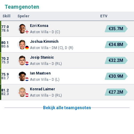
Teamgenoten
Skill
Speler
ETV
Ezri Konsa
77.0
€35.7M
78.6
Aston Villa • D (C)
Joshua Kimmich
80.1
€34.8M
80.6
Aston Villa • DM (C), D (R)
Josip Stanisic
70.2
€32.2M
75.3
Aston Villa • D (RL)
Ian Maatsen
75.9
€30.9M
83.7
Aston Villa • D (L)
Konrad Laimer
81.2
€27.2M
82.3
Aston Villa • D (RL)
Bekijk alle teamgenoten