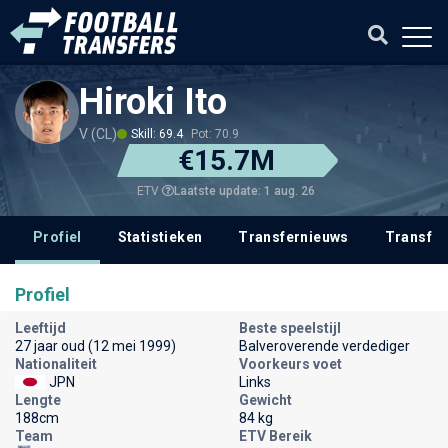
Hiroki Ito
V (CL)
Skill: 69.4
Pot: 70.9
€15.7M
Laatste update: 1 aug. 26
ETV
Profiel
Statistieken
Transfernieuws
Transfer
Profiel
Leeftijd
Beste speelstijl
27 jaar oud (12 mei 1999)
Balveroverende verdediger
Nationaliteit
Voorkeurs voet
JPN
Links
Lengte
Gewicht
188cm
84 kg
Team
ETV Bereik