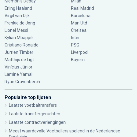
Memphis Depay
Milan
Erling Haaland
Real Madrid
Virgil van Dijk
Barcelona
Frenkie de Jong
Man Utd
Lionel Messi
Chelsea
Kylian Mbappé
Inter
Cristiano Ronaldo
PSG
Jurriën Timber
Liverpool
Matthijs de Ligt
Bayern
Vinícius Júnior
Lamine Yamal
Ryan Gravenberch
Populaire top lijsten
Laatste voetbaltransfers
Laatste transfergeruchten
Laatste contractverlengingen
Meest waardevolle Voetballers spelend in de Nederlandse