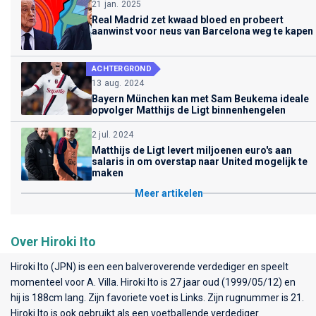
21 jan. 2025
Real Madrid zet kwaad bloed en probeert
aanwinst voor neus van Barcelona weg te kapen
ACHTERGROND
13 aug. 2024
Bayern München kan met Sam Beukema ideale
opvolger Matthijs de Ligt binnenhengelen
2 jul. 2024
Matthijs de Ligt levert miljoenen euro's aan
salaris in om overstap naar United mogelijk te
maken
Meer artikelen
Over Hiroki Ito
Hiroki Ito (JPN) is een een balveroverende verdediger en speelt
momenteel voor
A. Villa
. Hiroki Ito is 27 jaar oud (1999/05/12) en
hij is 188cm lang. Zijn favoriete voet is Links. Zijn rugnummer is 21.
Hiroki Ito is ook gebruikt als een voetballende verdediger.