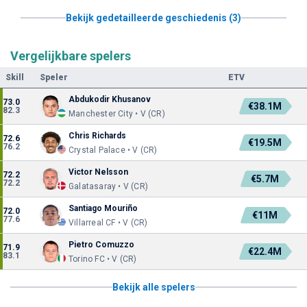
Bekijk gedetailleerde geschiedenis (3)
Vergelijkbare spelers
Skill
Speler
ETV
Abdukodir Khusanov
73.0
€38.1M
82.3
Manchester City • V (CR)
Chris Richards
72.6
€19.5M
76.2
Crystal Palace • V (CR)
Victor Nelsson
72.2
€5.7M
72.2
Galatasaray • V (CR)
Santiago Mouriño
72.0
€11M
77.6
Villarreal CF • V (CR)
Pietro Comuzzo
71.9
€22.4M
83.1
Torino FC • V (CR)
Bekijk alle spelers