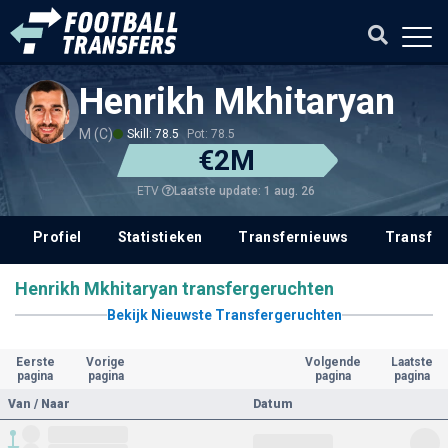
Henrikh Mkhitaryan
M (C)
Skill: 78.5
Pot: 78.5
€2M
Laatste update: 1 aug. 26
ETV
Profiel
Statistieken
Transfernieuws
Transfer
Henrikh Mkhitaryan transfergeruchten
Bekijk Nieuwste Transfergeruchten
Eerste
Vorige
Volgende
Laatste
pagina
pagina
pagina
pagina
Van / Naar
Datum