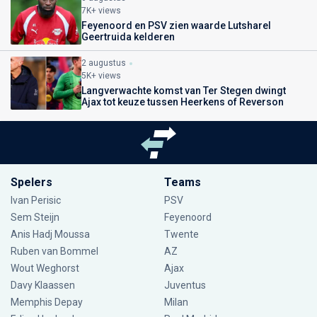
7K+ views
Feyenoord en PSV zien waarde Lutsharel
Geertruida kelderen
2 augustus
5K+ views
Langverwachte komst van Ter Stegen dwingt
Ajax tot keuze tussen Heerkens of Reverson
Spelers
Teams
Ivan Perisic
PSV
Sem Steijn
Feyenoord
Anis Hadj Moussa
Twente
Ruben van Bommel
AZ
Wout Weghorst
Ajax
Davy Klaassen
Juventus
Memphis Depay
Milan