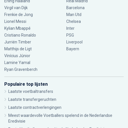
Erling Haaland
Real Madrid
Virgil van Dijk
Barcelona
Frenkie de Jong
Man Utd
Lionel Messi
Chelsea
Kylian Mbappé
Inter
Cristiano Ronaldo
PSG
Jurriën Timber
Liverpool
Matthijs de Ligt
Bayern
Vinícius Júnior
Lamine Yamal
Ryan Gravenberch
Populaire top lijsten
Laatste voetbaltransfers
Laatste transfergeruchten
Laatste contractverlengingen
Meest waardevolle Voetballers spelend in de Nederlandse
Eredivisie