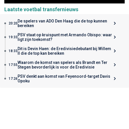
Laatste voetbal transfernieuws
De spelers van ADO Den Haag die de top kunnen
20:20
bereiken
PSV staat op kruispunt met Armando Obispo: waar
19:33
ligt zijn toekomst?
Dit is Devin Haen: de Eredivisiedebutant bij Willem
18:33
II die de top kan bereiken
Waarom de komst van spelers als Brandt en Ter
17:55
Stegen bevorderlijk is voor de Eredivisie
PSV denkt aan komst van Feyenoord-target Davis
17:26
Opoku