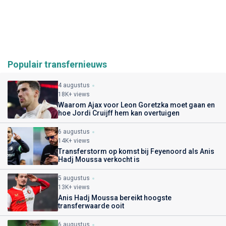
Populair transfernieuws
4 augustus
18K+ views
Waarom Ajax voor Leon Goretzka moet gaan en
hoe Jordi Cruijff hem kan overtuigen
6 augustus
14K+ views
Transferstorm op komst bij Feyenoord als Anis
Hadj Moussa verkocht is
5 augustus
13K+ views
Anis Hadj Moussa bereikt hoogste
transferwaarde ooit
6 augustus