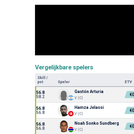
Vergelijkbare spelers
Skill
/
pot
Speler
ETV
Gastón Arturia
56.8
€
58.2
V (C)
Hamza Jelassi
56.8
€
56.8
V (C)
Noah Sonko Sundberg
56.8
€
56.8
V (C)