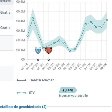
sfersom
Gratis
Gratis
Transfersommen
€0.4M
ETV
Meeste waardevolle
etailleerde geschiedenis (4)