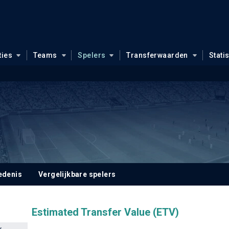
ties
Teams
Spelers
Transferwaarden
Stati
edenis
Vergelijkbare spelers
Estimated Transfer Value (ETV)