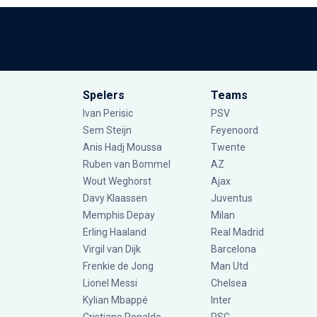
Spelers
Teams
Ivan Perisic
PSV
Sem Steijn
Feyenoord
Anis Hadj Moussa
Twente
Ruben van Bommel
AZ
Wout Weghorst
Ajax
Davy Klaassen
Juventus
Memphis Depay
Milan
Erling Haaland
Real Madrid
Virgil van Dijk
Barcelona
Frenkie de Jong
Man Utd
Lionel Messi
Chelsea
Kylian Mbappé
Inter