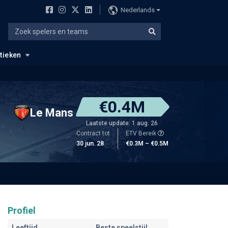
Nederlands
stieken
€0.4M
Le Mans
Laatste update: 1 aug. 26
Contract tot
ETV Bereik
30 jun. 28
€0.3M – €0.5M
Profiel
Leeftijd
Beste speelstijl