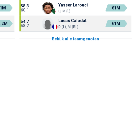
Yasser Larouci
58.3
€1M
€1M
60.1
D, M (L)
Lucas Calodat
54.7
1.2M
€1M
58.7
D (L), M (RL)
Bekijk alle teamgenoten