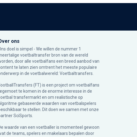
Over ons
Ons doel is simpel - We willen de nummer 1
meertalige voetbaltransfer bron van de wereld
worden, door alle voetbalfans een breed aanbod van
content te laten zien omtrent het meeste populaire
onderwerp in de voetbalwereld: Voetbaltransfers.
FootballTransfers (FT) is een project om voetbalfans
tegemoet te komen in de enorme interesse in de
voetbal transfermarkt en om realistische op
algoritme gebaseerde waarden van voetbalspelers
beschikbaar te stellen. Dit doen we samen met onze
partner
SciSports
.
De waarde van een voetballer is momenteel gewoon
wat de teams, spelers en makelaars bepalen door