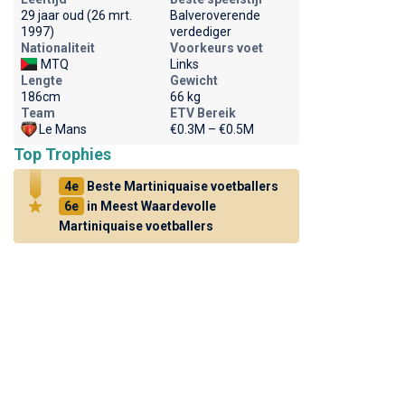
29 jaar oud (26 mrt.
Balveroverende
1997)
verdediger
Nationaliteit
Voorkeurs voet
MTQ
Links
Lengte
Gewicht
186cm
66 kg
Team
ETV Bereik
Le Mans
€0.3M – €0.5M
Top Trophies
4e
Beste Martiniquaise voetballers
6e
in Meest Waardevolle
Martiniquaise voetballers