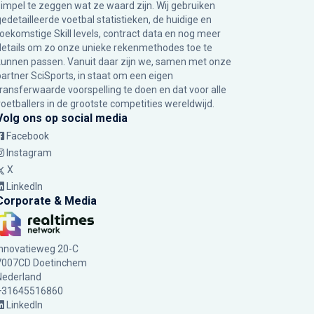
simpel te zeggen wat ze waard zijn. Wij gebruiken
gedetailleerde voetbal statistieken, de huidige en
toekomstige Skill levels, contract data en nog meer
details om zo onze unieke rekenmethodes toe te
kunnen passen. Vanuit daar zijn we, samen met onze
partner SciSports, in staat om een eigen
transferwaarde voorspelling te doen en dat voor alle
voetballers in de grootste competities wereldwijd.
Volg ons op social media
Facebook
Instagram
X
LinkedIn
Corporate & Media
Innovatieweg 20-C
7007CD Doetinchem
Nederland
+31645516860
LinkedIn