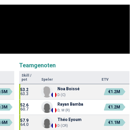
Teamgenoten
Skill
/
pot
Speler
ETV
Noa Boissé
53.2
0.5M
€1.2M
63.3
D (C)
Rayan Bamba
52.6
0.3M
€1.2M
60.7
D, M (R)
Théo Eyoum
57.9
0.6M
€1.1M
64.0
D (CR)