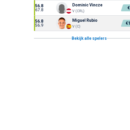
Dominic Vincze
56.8
67.8
V (CRL)
Miguel Rubio
56.8
€
56.9
V (C)
Bekijk alle spelers