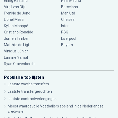
Erling Haaland
Real Madrid
Virgil van Dijk
Barcelona
Frenkie de Jong
Man Utd
Lionel Messi
Chelsea
Kylian Mbappé
Inter
Cristiano Ronaldo
PSG
Jurriën Timber
Liverpool
Matthijs de Ligt
Bayern
Vinícius Júnior
Lamine Yamal
Ryan Gravenberch
Populaire top lijsten
Laatste voetbaltransfers
Laatste transfergeruchten
Laatste contractverlengingen
Meest waardevolle Voetballers spelend in de Nederlandse
Eredivisie