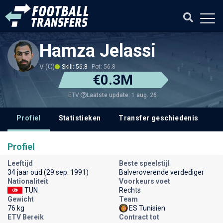
Hamza Jelassi
V (C)
Skill: 56.8
Pot: 56.8
€0.3M
Laatste update: 1 aug. 26
ETV
Profiel
Statistieken
Transfer geschiedenis
V
Profiel
Leeftijd
Beste speelstijl
34 jaar oud (29 sep. 1991)
Balveroverende verdediger
Nationaliteit
Voorkeurs voet
TUN
Rechts
Gewicht
Team
76 kg
ES Tunisien
ETV Bereik
Contract tot