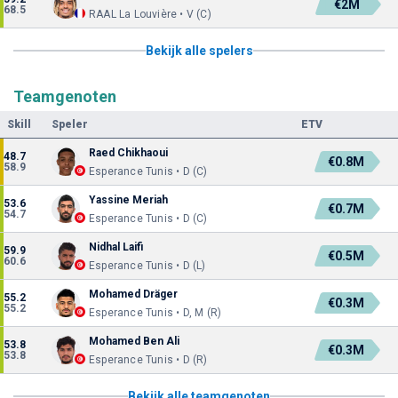
€2M
68.5
RAAL La Louvière • V (C)
Bekijk alle spelers
Teamgenoten
Skill
Speler
ETV
Raed Chikhaoui
48.7
€0.8M
58.9
Esperance Tunis • D (C)
Yassine Meriah
53.6
€0.7M
54.7
Esperance Tunis • D (C)
Nidhal Laifi
59.9
€0.5M
60.6
Esperance Tunis • D (L)
Mohamed Dräger
55.2
€0.3M
55.2
Esperance Tunis • D, M (R)
Mohamed Ben Ali
53.8
€0.3M
53.8
Esperance Tunis • D (R)
Bekijk alle teamgenoten