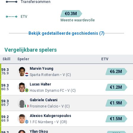
Transfersommen
€0.3M
ETV
Meeste waardevolle
Bekijk gedetailleerde geschiedenis (7)
Vergelijkbare spelers
Skill
Speler
ETV
Marvin Young
59.3
€6.2M
76.9
Sparta Rotterdam • V (C)
Lucas Halter
59.3
€1.2M
60.5
Houston Dynamo FC • V (C)
Gabriele Calvani
59.3
€1.9M
69.7
Frosinone Calcio • V (C)
Alexios Kalogeropoulos
59.2
€1.5M
69.9
1.FC Nürnberg • V (CR)
Yllan Okou
59.2