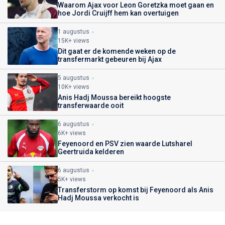
Waarom Ajax voor Leon Goretzka moet gaan en
hoe Jordi Cruijff hem kan overtuigen
1 augustus
15K+ views
Dit gaat er de komende weken op de
transfermarkt gebeuren bij Ajax
5 augustus
10K+ views
Anis Hadj Moussa bereikt hoogste
transferwaarde ooit
6 augustus
6K+ views
Feyenoord en PSV zien waarde Lutsharel
Geertruida kelderen
6 augustus
5K+ views
Transferstorm op komst bij Feyenoord als Anis
Hadj Moussa verkocht is