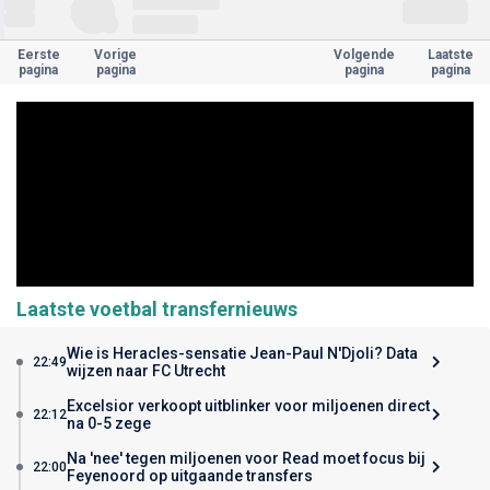
Eerste
Vorige
Volgende
Laatste
pagina
pagina
pagina
pagina
Laatste voetbal transfernieuws
Wie is Heracles-sensatie Jean-Paul N'Djoli? Data
22:49
wijzen naar FC Utrecht
Excelsior verkoopt uitblinker voor miljoenen direct
22:12
na 0-5 zege
Na 'nee' tegen miljoenen voor Read moet focus bij
22:00
Feyenoord op uitgaande transfers