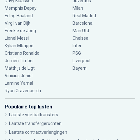
Davy Klaassen
Juventus
Memphis Depay
Milan
Erling Haaland
Real Madrid
Virgil van Dijk
Barcelona
Frenkie de Jong
Man Utd
Lionel Messi
Chelsea
Kylian Mbappé
Inter
Cristiano Ronaldo
PSG
Jurriën Timber
Liverpool
Matthijs de Ligt
Bayern
Vinícius Júnior
Lamine Yamal
Ryan Gravenberch
Populaire top lijsten
Laatste voetbaltransfers
Laatste transfergeruchten
Laatste contractverlengingen