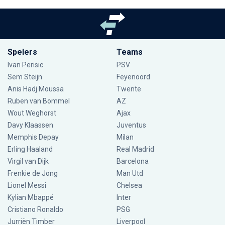
Spelers
Teams
Ivan Perisic
PSV
Sem Steijn
Feyenoord
Anis Hadj Moussa
Twente
Ruben van Bommel
AZ
Wout Weghorst
Ajax
Davy Klaassen
Juventus
Memphis Depay
Milan
Erling Haaland
Real Madrid
Virgil van Dijk
Barcelona
Frenkie de Jong
Man Utd
Lionel Messi
Chelsea
Kylian Mbappé
Inter
Cristiano Ronaldo
PSG
Jurriën Timber
Liverpool