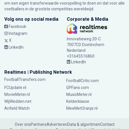
om een eigen transferwaarde voorspelling te doen en dat voor alle
voetballers in de grootste competities wereldwijd.
Volg ons op social media
Corporate & Media
Facebook
Instagram
Innovatieweg 20-C
X
7007CD Doetinchem
LinkedIn
Nederland
+31645516860
LinkedIn
Realtimes | Publishing Network
FootballTransfers.com
FootballCritic.com
FCUpdate.nl
GPFans.com
MovieMeter.nl
MusicMeter.nl
WijWedden.net
Kelderklasse
Anfield Watch
MeeMetOranje.nl
Over ons
Partners
Adverteren
Data & algoritmen
Contact