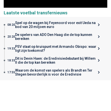
Laatste voetbal transfernieuws
Spel op de wagen bij Feyenoord voor exit Ueda na
08:20
bod van 20 miljoen euro
De spelers van ADO Den Haag die de top kunnen
20:20
bereiken
PSV staat op kruispunt met Armando Obispo: waar
19:33
ligt zijn toekomst?
Dit is Devin Haen: de Eredivisiedebutant bij Willem
18:33
II die de top kan bereiken
Waarom de komst van spelers als Brandt en Ter
17:55
Stegen bevorderlijk is voor de Eredivisie