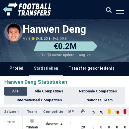
Hanwen Deng
V (R)
Skill: 50.8
Pot: 50.8
€0.2M
Laatste update: 1 aug. 26
ETV
Profiel
Statistieken
Transfer geschiedenis
V
Hanwen Deng Statistieken
Alle
Alle Competities
Nationale Competities
Internationaal Competities
Nationaal Team
Seizoen
Team
Competitie
MP
2026
1
Chinese FA
Yunnan
28
0
0
0
0
0