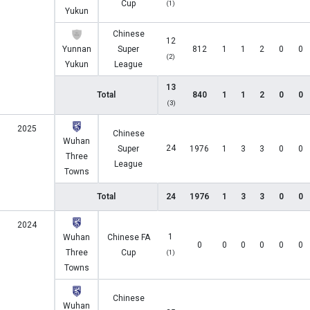
Cup
(1)
Yukun
Chinese
12
Yunnan
Super
812
1
1
2
0
0
(2)
Yukun
League
13
Total
840
1
1
2
0
0
(3)
2025
Chinese
Wuhan
24
Super
1976
1
3
3
0
0
Three
League
Towns
Total
24
1976
1
3
3
0
0
2024
1
Wuhan
Chinese FA
0
0
0
0
0
0
Three
Cup
(1)
Towns
Chinese
Wuhan