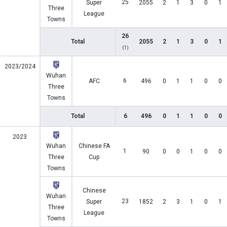
25
Super
2055
2
1
3
0
1
Three
League
Towns
26
Total
2055
2
1
3
0
1
(1)
2023/2024
Wuhan
6
AFC
496
0
1
1
0
0
Three
Towns
Total
6
496
0
1
1
0
0
2023
Wuhan
Chinese FA
1
90
0
0
1
0
0
Three
Cup
Towns
Chinese
Wuhan
23
Super
1852
2
3
1
0
1
Three
League
Towns