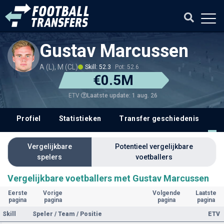
Gustav Marcussen
A (L), M (CL)
Skill: 52.3
Pot: 52.6
€0.5M
Laatste update: 1 aug. 26
ETV
Profiel
Statistieken
Transfer geschiedenis
V
Vergelijkbare
Potentieel vergelijkbare
spelers
voetballers
Vergelijkbare voetballers met Gustav Marcussen
Eerste
Vorige
Volgende
Laatste
pagina
pagina
pagina
pagina
Skill
Speler / Team / Positie
ETV