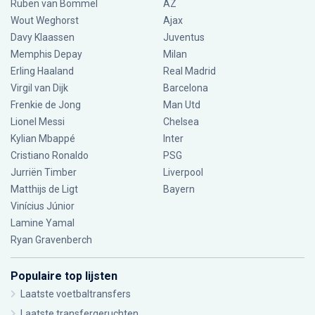
Ruben van Bommel
AZ
Wout Weghorst
Ajax
Davy Klaassen
Juventus
Memphis Depay
Milan
Erling Haaland
Real Madrid
Virgil van Dijk
Barcelona
Frenkie de Jong
Man Utd
Lionel Messi
Chelsea
Kylian Mbappé
Inter
Cristiano Ronaldo
PSG
Jurriën Timber
Liverpool
Matthijs de Ligt
Bayern
Vinícius Júnior
Lamine Yamal
Ryan Gravenberch
Populaire top lijsten
Laatste voetbaltransfers
Laatste transfergeruchten