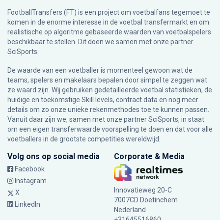
FootballTransfers (FT) is een project om voetbalfans tegemoet te
komen in de enorme interesse in de voetbal transfermarkt en om
realistische op algoritme gebaseerde waarden van voetbalspelers
beschikbaar te stellen. Dit doen we samen met onze partner
SciSports
.
De waarde van een voetballer is momenteel gewoon wat de
teams, spelers en makelaars bepalen door simpel te zeggen wat
ze waard zijn. Wij gebruiken gedetailleerde voetbal statistieken, de
huidige en toekomstige Skill levels, contract data en nog meer
details om zo onze unieke rekenmethodes toe te kunnen passen.
Vanuit daar zijn we, samen met onze partner SciSports, in staat
om een eigen transferwaarde voorspelling te doen en dat voor alle
voetballers in de grootste competities wereldwijd.
Volg ons op social media
Corporate & Media
Facebook
Instagram
Innovatieweg 20-C
X
7007CD Doetinchem
LinkedIn
Nederland
+31645516860