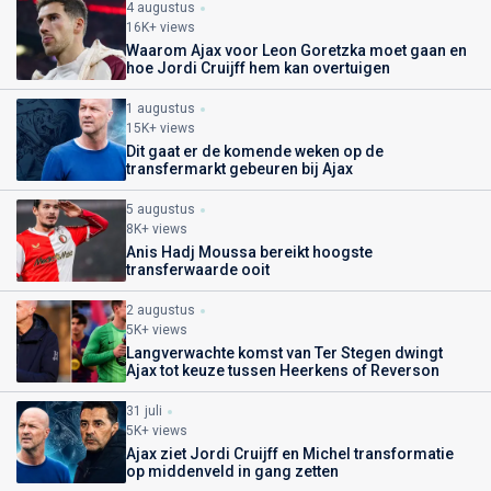
4 augustus
16K+ views
Waarom Ajax voor Leon Goretzka moet gaan en
hoe Jordi Cruijff hem kan overtuigen
1 augustus
15K+ views
Dit gaat er de komende weken op de
transfermarkt gebeuren bij Ajax
5 augustus
8K+ views
Anis Hadj Moussa bereikt hoogste
transferwaarde ooit
2 augustus
5K+ views
Langverwachte komst van Ter Stegen dwingt
Ajax tot keuze tussen Heerkens of Reverson
31 juli
5K+ views
Ajax ziet Jordi Cruijff en Michel transformatie
op middenveld in gang zetten