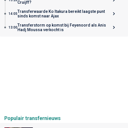
Cruijff?
Transferwaarde Ko Itakura bereikt laagste punt
14:05
sinds komst naar Ajax
Transferstorm op komst bij Feyenoord als Anis
13:00
Hadj Moussa verkocht is
Populair transfernieuws