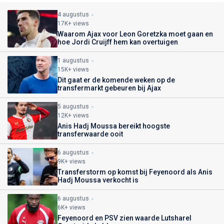
4 augustus
17K+ views
Waarom Ajax voor Leon Goretzka moet gaan en
hoe Jordi Cruijff hem kan overtuigen
1 augustus
15K+ views
Dit gaat er de komende weken op de
transfermarkt gebeuren bij Ajax
5 augustus
12K+ views
Anis Hadj Moussa bereikt hoogste
transferwaarde ooit
6 augustus
9K+ views
Transferstorm op komst bij Feyenoord als Anis
Hadj Moussa verkocht is
6 augustus
6K+ views
Feyenoord en PSV zien waarde Lutsharel