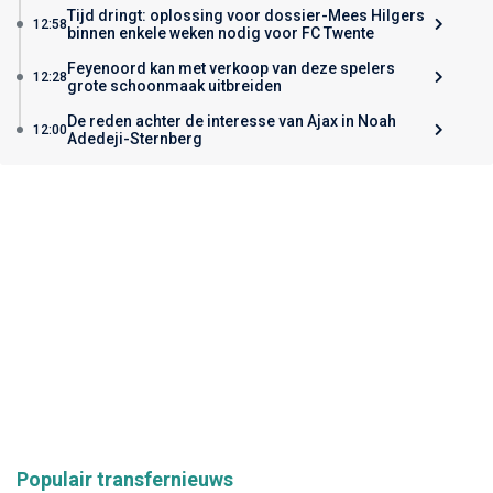
Tijd dringt: oplossing voor dossier-Mees Hilgers
12:58
binnen enkele weken nodig voor FC Twente
Feyenoord kan met verkoop van deze spelers
12:28
grote schoonmaak uitbreiden
De reden achter de interesse van Ajax in Noah
12:00
Adedeji-Sternberg
Populair transfernieuws