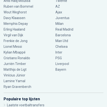
Anis Hadj Moussa
Twente
Ruben van Bommel
AZ
Wout Weghorst
Ajax
Davy Klaassen
Juventus
Memphis Depay
Milan
Erling Haaland
Real Madrid
Virgil van Dijk
Barcelona
Frenkie de Jong
Man Utd
Lionel Messi
Chelsea
Kylian Mbappé
Inter
Cristiano Ronaldo
PSG
Jurriën Timber
Liverpool
Matthijs de Ligt
Bayern
Vinícius Júnior
Lamine Yamal
Ryan Gravenberch
Populaire top lijsten
Laatste voetbaltransfers