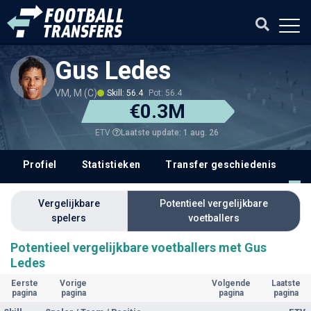
Gus Ledes
VM, M (C)
Skill: 56.4
Pot: 56.4
€0.3M
Laatste update: 1 aug. 26
ETV
Profiel
Statistieken
Transfer geschiedenis
V
Vergelijkbare
Potentieel vergelijkbare
spelers
voetballers
Potentieel vergelijkbare voetballers met Gus
Ledes
Eerste
Vorige
Volgende
Laatste
pagina
pagina
pagina
pagina