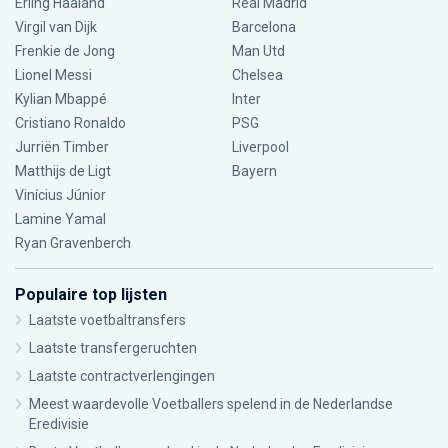
Erling Haaland
Real Madrid
Virgil van Dijk
Barcelona
Frenkie de Jong
Man Utd
Lionel Messi
Chelsea
Kylian Mbappé
Inter
Cristiano Ronaldo
PSG
Jurriën Timber
Liverpool
Matthijs de Ligt
Bayern
Vinícius Júnior
Lamine Yamal
Ryan Gravenberch
Populaire top lijsten
Laatste voetbaltransfers
Laatste transfergeruchten
Laatste contractverlengingen
Meest waardevolle Voetballers spelend in de Nederlandse
Eredivisie