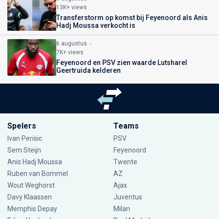
13K+ views
Transferstorm op komst bij Feyenoord als Anis
Hadj Moussa verkocht is
6 augustus
7K+ views
Feyenoord en PSV zien waarde Lutsharel
Geertruida kelderen
Spelers
Teams
Ivan Perisic
PSV
Sem Steijn
Feyenoord
Anis Hadj Moussa
Twente
Ruben van Bommel
AZ
Wout Weghorst
Ajax
Davy Klaassen
Juventus
Memphis Depay
Milan