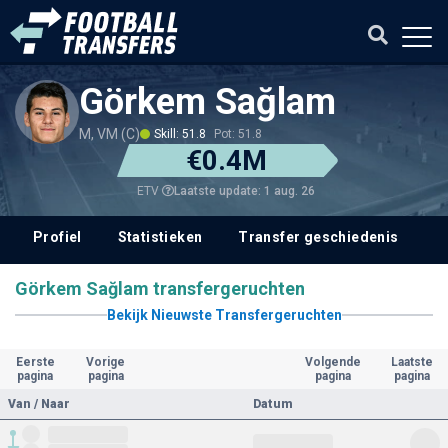
Görkem Sağlam
M, VM (C)
Skill: 51.8
Pot: 51.8
€0.4M
Laatste update: 1 aug. 26
ETV
Profiel
Statistieken
Transfer geschiedenis
V
Görkem Sağlam transfergeruchten
Bekijk Nieuwste Transfergeruchten
Eerste
Vorige
Volgende
Laatste
pagina
pagina
pagina
pagina
Van / Naar
Datum