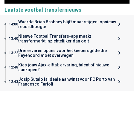
Laatste voetbal transfernieuws
Waarde Brian Brobbey blijft maar stijgen: opnieuw
14:00
recordhoogte
Nieuwe FootballTransfers-app maakt
13:40
transfermarkt inzichtelijker dan ooit
Drie ervaren opties voor het keepersgilde die
13:22
Feyenoord moet overwegen
Kies jouw Ajax-elftal: ervaring, talent of nieuwe
12:48
aankopen?
Josip Sutalo is ideale aanwinst voor FC Porto van
12:43
Francesco Farioli