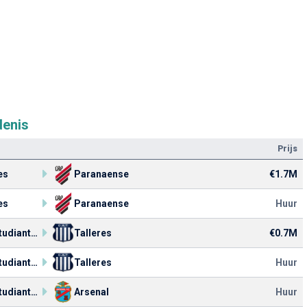
denis
Prijs
es
Paranaense
€1.7M
es
Paranaense
Huur
AA. Estudiantes
Talleres
€0.7M
AA. Estudiantes
Talleres
Huur
AA. Estudiantes
Arsenal
Huur