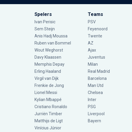
Spelers
Teams
Ivan Perisic
PSV
Sem Steijn
Feyenoord
Anis Hadj Moussa
Twente
Ruben van Bommel
AZ
Wout Weghorst
Ajax
Davy Klaassen
Juventus
Memphis Depay
Milan
Erling Haaland
Real Madrid
Virgil van Dijk
Barcelona
Frenkie de Jong
Man Utd
Lionel Messi
Chelsea
Kylian Mbappé
Inter
Cristiano Ronaldo
PSG
Jurriën Timber
Liverpool
Matthijs de Ligt
Bayern
Vinícius Júnior