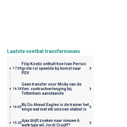
Laatste voetbal transfernieuws
Filip Kostić onthult hoe Ivan Perisic
grote rol speelde bij komst naar
17:09
PSV
Geen transfer voor Micky van de
Ven: contractverlenging bij
16:34
Tottenham aanstaande
Bij Go Ahead Eagles is de trainer het
16:05
enige wat niet elk seizoen stabiel is
Ajax blijft zoeken naar nieuwe 6:
15:20
welk type wil Jordi Cruijff?