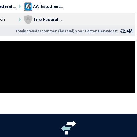
Tiro Federal de Morteros
AA. Estudiantes
wn
Tiro Federal de Morteros
€2.4M
Totale transfersommen (bekend) voor Gastón Benavídez: