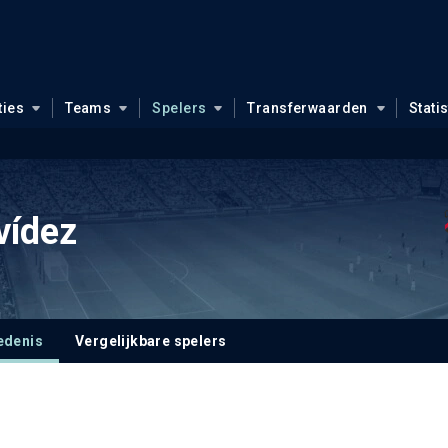
ties
Teams
Spelers
Transferwaarden
Stati
vídez
edenis
Vergelijkbare spelers