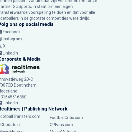
kunnen passen. Vanuit daar zijn we, samen met onze
partner SciSports, in staat om een eigen
transferwaarde voorspelling te doen en dat voor alle
voetballers in de grootste competities wereldwijd.
Volg ons op social media
Facebook
Instagram
X
LinkedIn
Corporate & Media
Innovatieweg 20-C
7007CD Doetinchem
Nederland
+31645516860
LinkedIn
Realtimes | Publishing Network
FootballTransfers.com
FootballCritic.com
FCUpdate.nl
GPFans.com
MovieMeter.nl
MusicMeter.nl