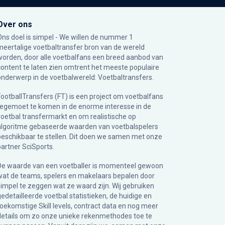
Over ons
Ons doel is simpel - We willen de nummer 1
meertalige voetbaltransfer bron van de wereld
worden, door alle voetbalfans een breed aanbod van
content te laten zien omtrent het meeste populaire
onderwerp in de voetbalwereld: Voetbaltransfers.
FootballTransfers (FT) is een project om voetbalfans
tegemoet te komen in de enorme interesse in de
voetbal transfermarkt en om realistische op
algoritme gebaseerde waarden van voetbalspelers
beschikbaar te stellen. Dit doen we samen met onze
partner
SciSports
.
De waarde van een voetballer is momenteel gewoon
wat de teams, spelers en makelaars bepalen door
simpel te zeggen wat ze waard zijn. Wij gebruiken
gedetailleerde voetbal statistieken, de huidige en
toekomstige Skill levels, contract data en nog meer
details om zo onze unieke rekenmethodes toe te