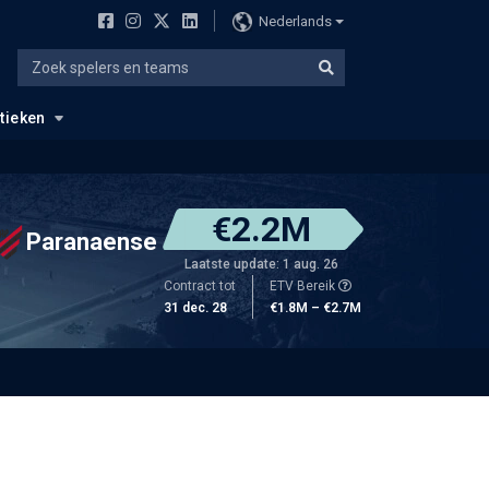
Nederlands
stieken
€2.2M
Paranaense
Laatste update: 1 aug. 26
Contract tot
ETV Bereik
31 dec. 28
€1.8M – €2.7M