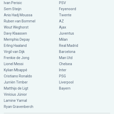
Ivan Perisic
PSV
Sem Steijn
Feyenoord
Anis Hadj Moussa
Twente
Ruben van Bommel
AZ
Wout Weghorst
Ajax
Davy Klaassen
Juventus
Memphis Depay
Milan
Erling Haaland
Real Madrid
Virgil van Dijk
Barcelona
Frenkie de Jong
Man Utd
Lionel Messi
Chelsea
Kylian Mbappé
Inter
Cristiano Ronaldo
PSG
Jurriën Timber
Liverpool
Matthijs de Ligt
Bayern
Vinícius Júnior
Lamine Yamal
Ryan Gravenberch