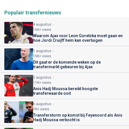
Populair transfernieuws
4 augustus
16K+ views
Waarom Ajax voor Leon Goretzka moet gaan en
hoe Jordi Cruijff hem kan overtuigen
1 augustus
15K+ views
Dit gaat er de komende weken op de
transfermarkt gebeuren bij Ajax
5 augustus
11K+ views
Anis Hadj Moussa bereikt hoogste
transferwaarde ooit
6 augustus
7K+ views
Transferstorm op komst bij Feyenoord als Anis
Hadj Moussa verkocht is