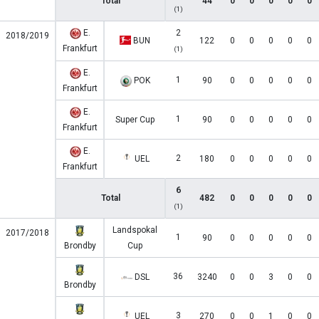
Total
44
0
0
0
0
0
(1)
E.
2
2018/2019
BUN
122
0
0
0
0
0
Frankfurt
(1)
E.
1
POK
90
0
0
0
0
0
Frankfurt
E.
1
Super Cup
90
0
0
0
0
0
Frankfurt
E.
2
UEL
180
0
0
0
0
0
Frankfurt
6
Total
482
0
0
0
0
0
(1)
Landspokal
2017/2018
1
90
0
0
0
0
0
Brondby
Cup
36
DSL
3240
0
0
3
0
0
Brondby
3
UEL
270
0
0
1
0
0