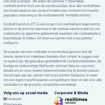
Ons doel is simpel - We willen de nummer 1 meertalige
voetbaltransfer bron van de wereld worden, door alle voetbalfans
een breed aanbod van content te laten zien omtrent het meeste
populaire onderwerp in de voetbalwereld: Voetbaltransfers.
FootballTransfers (FT) is een project om voetbalfans tegemoet te
komen in de enorme interesse in de voetbal transfermarkt en om
realistische op algoritme gebaseerde waarden van voetbalspelers
beschikbaar te stellen. Dit doen we samen met onze partner
SciSports
.
De waarde van een voetballer is momenteel gewoon wat de
teams, spelers en makelaars bepalen door simpel te zeggen wat
ze waard zijn. Wij gebruiken gedetailleerde voetbal statistieken, de
huidige en toekomstige Skill levels, contract data en nog meer
details om zo onze unieke rekenmethodes toe te kunnen passen.
Vanuit daar zijn we, samen met onze partner SciSports, in staat
om een eigen transferwaarde voorspelling te doen en dat voor alle
voetballers in de grootste competities wereldwijd.
Volg ons op social media
Corporate & Media
Facebook
Instagram