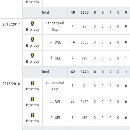
Brondby
Total
40
3600
0
0
4
0
0
Landspokal
2016/2017
1
90
0
0
0
0
0
Brondby
Cup
34
DSL
3060
0
0
2
0
0
Brondby
7
UEL
590
0
0
0
0
1
Brondby
Total
42
3740
0
0
2
0
1
Landspokal
2015/2016
1
0
0
0
0
0
0
Brondby
Cup
29
DSL
2430
0
0
0
0
0
Brondby
1
UEL
180
0
0
0
0
0
Brondby