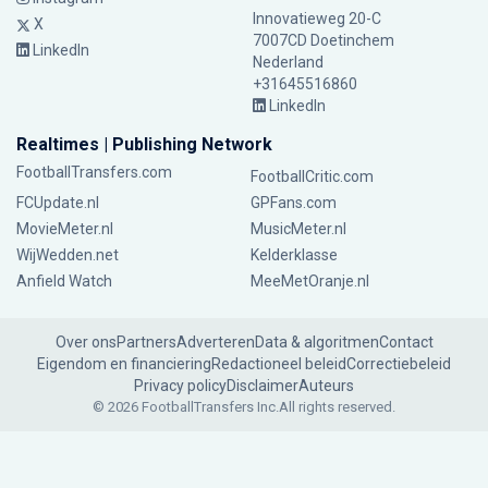
Innovatieweg 20-C
X
7007CD Doetinchem
LinkedIn
Nederland
+31645516860
LinkedIn
Realtimes | Publishing Network
FootballTransfers.com
FootballCritic.com
FCUpdate.nl
GPFans.com
MovieMeter.nl
MusicMeter.nl
WijWedden.net
Kelderklasse
Anfield Watch
MeeMetOranje.nl
Over ons
Partners
Adverteren
Data & algoritmen
Contact
Eigendom en financiering
Redactioneel beleid
Correctiebeleid
Privacy policy
Disclaimer
Auteurs
© 2026 FootballTransfers Inc.
All rights reserved.