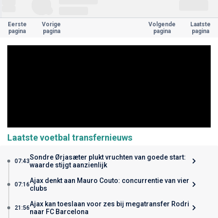
Eerste
Vorige
Volgende
Laatste
pagina
pagina
pagina
pagina
Laatste voetbal transfernieuws
Sondre Ørjasæter plukt vruchten van goede start:
07:43
waarde stijgt aanzienlijk
Ajax denkt aan Mauro Couto: concurrentie van vier
07:16
clubs
Ajax kan toeslaan voor zes bij megatransfer Rodri
21:56
naar FC Barcelona