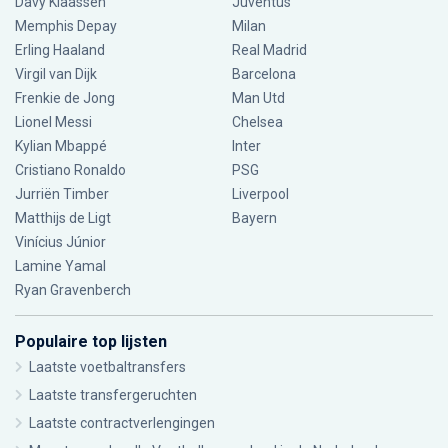
Davy Klaassen
Juventus
Memphis Depay
Milan
Erling Haaland
Real Madrid
Virgil van Dijk
Barcelona
Frenkie de Jong
Man Utd
Lionel Messi
Chelsea
Kylian Mbappé
Inter
Cristiano Ronaldo
PSG
Jurriën Timber
Liverpool
Matthijs de Ligt
Bayern
Vinícius Júnior
Lamine Yamal
Ryan Gravenberch
Populaire top lijsten
Laatste voetbaltransfers
Laatste transfergeruchten
Laatste contractverlengingen