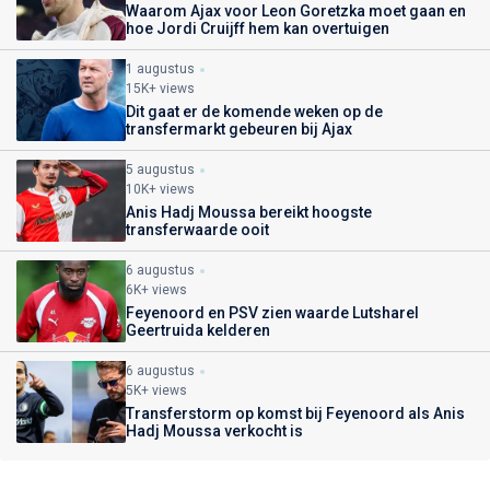
Waarom Ajax voor Leon Goretzka moet gaan en
hoe Jordi Cruijff hem kan overtuigen
1 augustus
15K+ views
Dit gaat er de komende weken op de
transfermarkt gebeuren bij Ajax
5 augustus
10K+ views
Anis Hadj Moussa bereikt hoogste
transferwaarde ooit
6 augustus
6K+ views
Feyenoord en PSV zien waarde Lutsharel
Geertruida kelderen
6 augustus
5K+ views
Transferstorm op komst bij Feyenoord als Anis
Hadj Moussa verkocht is