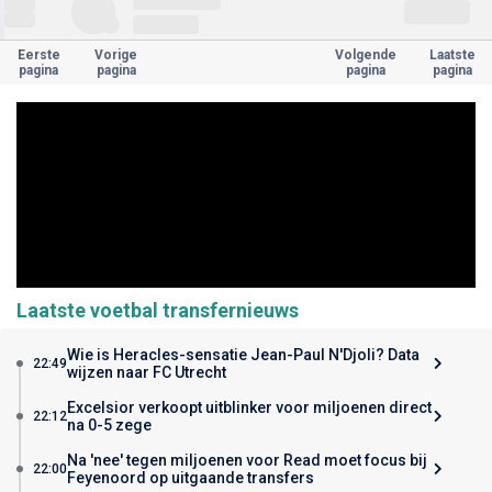
Eerste
Vorige
Volgende
Laatste
pagina
pagina
pagina
pagina
Laatste voetbal transfernieuws
Wie is Heracles-sensatie Jean-Paul N'Djoli? Data
22:49
wijzen naar FC Utrecht
Excelsior verkoopt uitblinker voor miljoenen direct
22:12
na 0-5 zege
Na 'nee' tegen miljoenen voor Read moet focus bij
22:00
Feyenoord op uitgaande transfers