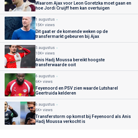
Waarom Ajax voor Leon Goretzka moet gaan en
hoe Jordi Cruijff hem kan overtuigen
1 augustus
15K+ views
Dit gaat er de komende weken op de
transfermarkt gebeuren bij Ajax
5 augustus
10K+ views
Anis Hadj Moussa bereikt hoogste
transferwaarde ooit
6 augustus
6K+ views
Feyenoord en PSV zien waarde Lutsharel
Geertruida kelderen
6 augustus
5K+ views
Transferstorm op komst bij Feyenoord als Anis
Hadj Moussa verkocht is