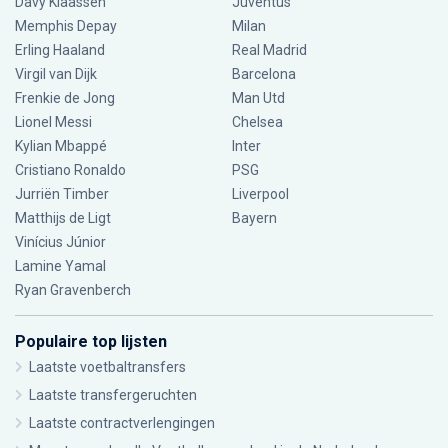
Davy Klaassen
Juventus
Memphis Depay
Milan
Erling Haaland
Real Madrid
Virgil van Dijk
Barcelona
Frenkie de Jong
Man Utd
Lionel Messi
Chelsea
Kylian Mbappé
Inter
Cristiano Ronaldo
PSG
Jurriën Timber
Liverpool
Matthijs de Ligt
Bayern
Vinícius Júnior
Lamine Yamal
Ryan Gravenberch
Populaire top lijsten
Laatste voetbaltransfers
Laatste transfergeruchten
Laatste contractverlengingen