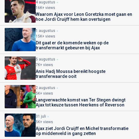
4 augustus
16K+ views
Waarom Ajax voor Leon Goretzka moet gaan en
hoe Jordi Cruijff hem kan overtuigen
1 augustus
15K+ views
Dit gaat er de komende weken op de
transfermarkt gebeuren bij Ajax
5 augustus
7K+ views
Anis Hadj Moussa bereikt hoogste
transferwaarde ooit
2 augustus
5K+ views
Langverwachte komst van Ter Stegen dwingt
Ajax tot keuze tussen Heerkens of Reverson
31 juli
5K+ views
Ajax ziet Jordi Cruijff en Michel transformatie
op middenveld in gang zetten