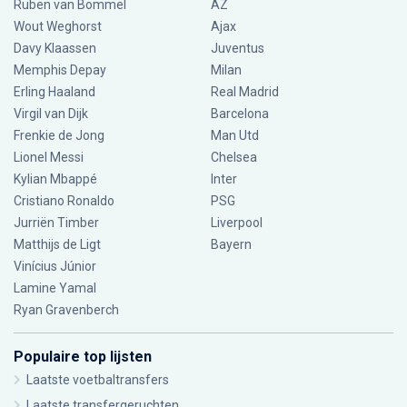
Ruben van Bommel
AZ
Wout Weghorst
Ajax
Davy Klaassen
Juventus
Memphis Depay
Milan
Erling Haaland
Real Madrid
Virgil van Dijk
Barcelona
Frenkie de Jong
Man Utd
Lionel Messi
Chelsea
Kylian Mbappé
Inter
Cristiano Ronaldo
PSG
Jurriën Timber
Liverpool
Matthijs de Ligt
Bayern
Vinícius Júnior
Lamine Yamal
Ryan Gravenberch
Populaire top lijsten
Laatste voetbaltransfers
Laatste transfergeruchten