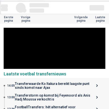
Eerste
Vorige
Volgende
Laatste
pagina
pagina
pagina
pagina
Laatste voetbal transfernieuws
Transferwaarde Ko Itakura bereikt laagste punt
14:05
sinds komst naar Ajax
Transferstorm op komst bij Feyenoord als Anis
13:00
Hadj Moussa verkocht is
FootballTransfers: hét alternatief voor
12:36