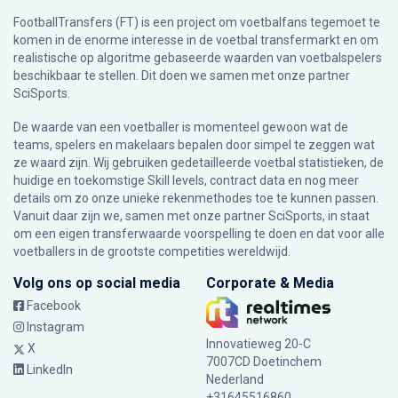
FootballTransfers (FT) is een project om voetbalfans tegemoet te
komen in de enorme interesse in de voetbal transfermarkt en om
realistische op algoritme gebaseerde waarden van voetbalspelers
beschikbaar te stellen. Dit doen we samen met onze partner
SciSports
.
De waarde van een voetballer is momenteel gewoon wat de
teams, spelers en makelaars bepalen door simpel te zeggen wat
ze waard zijn. Wij gebruiken gedetailleerde voetbal statistieken, de
huidige en toekomstige Skill levels, contract data en nog meer
details om zo onze unieke rekenmethodes toe te kunnen passen.
Vanuit daar zijn we, samen met onze partner SciSports, in staat
om een eigen transferwaarde voorspelling te doen en dat voor alle
voetballers in de grootste competities wereldwijd.
Volg ons op social media
Corporate & Media
Facebook
Instagram
Innovatieweg 20-C
X
7007CD Doetinchem
LinkedIn
Nederland
+31645516860