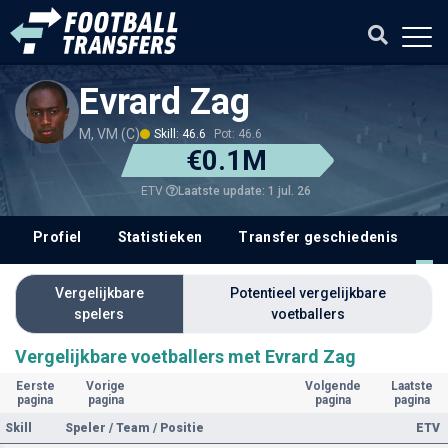
Evrard Zag
M, VM (C)
Skill: 46.6
Pot: 46.6
€0.1M
Laatste update: 1 jul. 26
ETV
Profiel
Statistieken
Transfer geschiedenis
V
Vergelijkbare
Potentieel vergelijkbare
spelers
voetballers
Vergelijkbare voetballers met Evrard Zag
Eerste
Vorige
Volgende
Laatste
pagina
pagina
pagina
pagina
Skill
Speler / Team / Positie
ETV