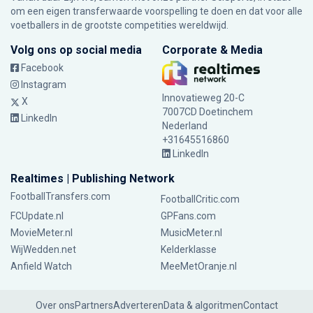
om een eigen transferwaarde voorspelling te doen en dat voor alle
voetballers in de grootste competities wereldwijd.
Volg ons op social media
Corporate & Media
Facebook
Instagram
Innovatieweg 20-C
X
7007CD Doetinchem
LinkedIn
Nederland
+31645516860
LinkedIn
Realtimes | Publishing Network
FootballTransfers.com
FootballCritic.com
FCUpdate.nl
GPFans.com
MovieMeter.nl
MusicMeter.nl
WijWedden.net
Kelderklasse
Anfield Watch
MeeMetOranje.nl
Over ons
Partners
Adverteren
Data & algoritmen
Contact