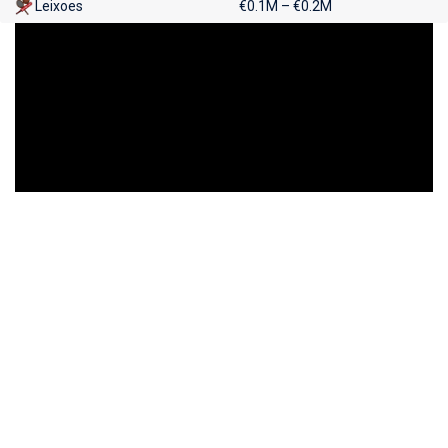
Leixoes
€0.1M – €0.2M