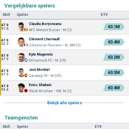
Vergelijkbare spelers
Skill
Speler
ETV
Claudiu Borțoneanu
47.9
€0.1M
51.6
AFC Metalul Buzau • M (C)
Clément Lhernault
47.9
€0.4M
52.3
Zeleznicar Pancevo • M, AM (C)
Kyle Magennis
47.9
€0.2M
47.9
Kilmarnock FC • M (CR)
Joni Montiel
47.9
€0.3M
47.9
Qarabağ FK • M (CR)
Eniss Shabani
47.9
€0.4M
59.4
Slask Wroclaw • VM, M (C)
Bekijk alle spelers
Teamgenoten
Skill
Speler
ETV