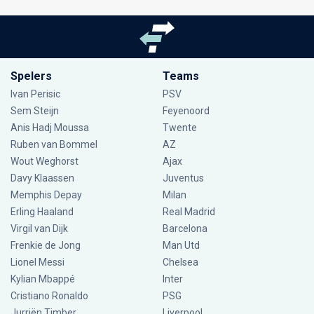
Spelers
Teams
Ivan Perisic
PSV
Sem Steijn
Feyenoord
Anis Hadj Moussa
Twente
Ruben van Bommel
AZ
Wout Weghorst
Ajax
Davy Klaassen
Juventus
Memphis Depay
Milan
Erling Haaland
Real Madrid
Virgil van Dijk
Barcelona
Frenkie de Jong
Man Utd
Lionel Messi
Chelsea
Kylian Mbappé
Inter
Cristiano Ronaldo
PSG
Jurriën Timber
Liverpool