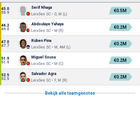
Serif Nhaga
45.0
€0.5M
55.9
Leixões SC • D, M (L)
Abdoulaye Yahaya
46.2
€0.2M
49.0
Leixões SC • M (R)
Rúben Pina
47.0
€0.2M
47.7
Leixões SC • M, AM (L)
Miguel Sousa
51.9
€0.2M
51.9
Leixões SC • M (C)
Salvador Agra
52.5
€0.2M
52.5
Leixões SC • F, M (R)
Bekijk alle teamgenoten