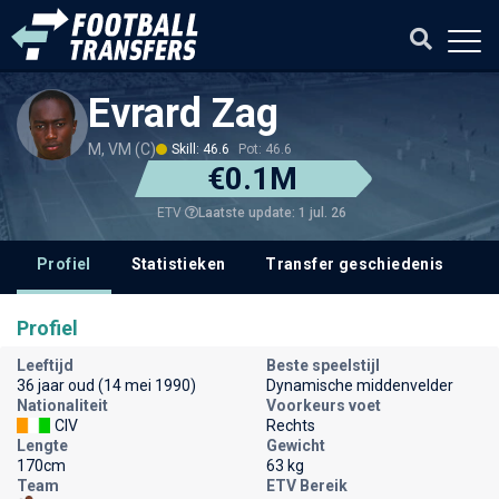
Evrard Zag
M, VM (C)
Skill: 46.6
Pot: 46.6
€0.1M
Laatste update: 1 jul. 26
ETV
Profiel
Statistieken
Transfer geschiedenis
V
Profiel
Leeftijd
Beste speelstijl
36 jaar oud (14 mei 1990)
Dynamische middenvelder
Nationaliteit
Voorkeurs voet
CIV
Rechts
Lengte
Gewicht
170cm
63 kg
Team
ETV Bereik