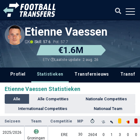
Etienne Vaessen
GK
Skill: 57.6
Pot: 57.7
€1.6M
Laatste update: 2 aug. 26
ETV
Profiel
Statistieken
Transfernieuws
Transfer
Etienne Vaessen Statistieken
Alle
Alle Competities
Nationale Competities
Internationaal Competities
Nationaal Team
Seizoen
Team
Competitie
MP
2025/2026
30
ERE
2604
0
1
3
0
0
Groningen