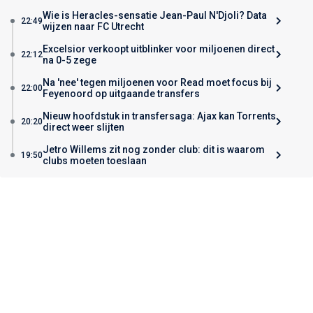
Wie is Heracles-sensatie Jean-Paul N'Djoli? Data
22:49
wijzen naar FC Utrecht
Excelsior verkoopt uitblinker voor miljoenen direct
22:12
na 0-5 zege
Na 'nee' tegen miljoenen voor Read moet focus bij
22:00
Feyenoord op uitgaande transfers
Nieuw hoofdstuk in transfersaga: Ajax kan Torrents
20:20
direct weer slijten
Jetro Willems zit nog zonder club: dit is waarom
19:50
clubs moeten toeslaan