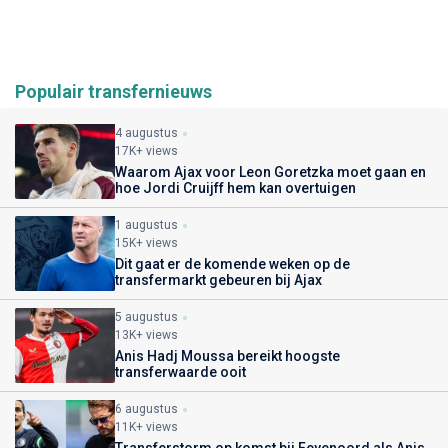
Populair transfernieuws
4 augustus
17K+ views
Waarom Ajax voor Leon Goretzka moet gaan en
hoe Jordi Cruijff hem kan overtuigen
1 augustus
15K+ views
Dit gaat er de komende weken op de
transfermarkt gebeuren bij Ajax
5 augustus
13K+ views
Anis Hadj Moussa bereikt hoogste
transferwaarde ooit
6 augustus
11K+ views
Transferstorm op komst bij Feyenoord als Anis