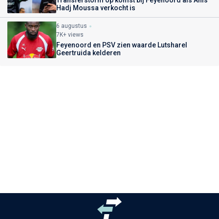
Hadj Moussa verkocht is
6 augustus
7K+ views
Feyenoord en PSV zien waarde Lutsharel
Geertruida kelderen