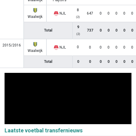
Waalwijk
Playoffs
8
NJL
647
0
0
0
0
0
Waalwijk
(2)
9
Total
737
0
0
0
0
0
(2)
2015/2016
0
NJL
0
0
0
0
0
0
Waalwijk
Total
0
0
0
0
0
0
0
Laatste voetbal transfernieuws