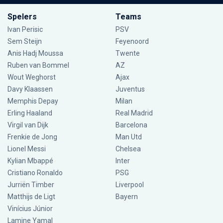
Spelers
Teams
Ivan Perisic
PSV
Sem Steijn
Feyenoord
Anis Hadj Moussa
Twente
Ruben van Bommel
AZ
Wout Weghorst
Ajax
Davy Klaassen
Juventus
Memphis Depay
Milan
Erling Haaland
Real Madrid
Virgil van Dijk
Barcelona
Frenkie de Jong
Man Utd
Lionel Messi
Chelsea
Kylian Mbappé
Inter
Cristiano Ronaldo
PSG
Jurriën Timber
Liverpool
Matthijs de Ligt
Bayern
Vinícius Júnior
Lamine Yamal