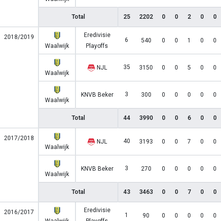
Total
25
2202
0
0
2
0
0
Eredivisie
2018/2019
6
540
0
0
1
0
0
Waalwijk
Playoffs
35
NJL
3150
0
0
5
0
0
Waalwijk
3
KNVB Beker
300
0
0
0
0
0
Waalwijk
Total
44
3990
0
0
6
0
0
2017/2018
40
NJL
3193
0
0
7
0
0
Waalwijk
3
KNVB Beker
270
0
0
0
0
0
Waalwijk
Total
43
3463
0
0
7
0
0
Eredivisie
2016/2017
1
90
0
0
0
0
0