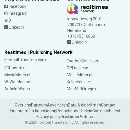
Facebook
Instagram
Innovatieweg 20-C
X
7007CD Doetinchem
LinkedIn
Nederland
+31645516860
LinkedIn
Realtimes | Publishing Network
FootballTransfers.com
FootballCritic.com
FCUpdate.nl
GPFans.com
MovieMeter.nl
MusicMeter.nl
WijWedden.net
Kelderklasse
Anfield Watch
MeeMetOranje.nl
Over ons
Partners
Adverteren
Data & algoritmen
Contact
Eigendom en financiering
Redactioneel beleid
Correctiebeleid
Privacy policy
Disclaimer
Auteurs
© 2026 FootballTransfers Inc.
All rights reserved.