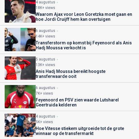
4 augustus
18K+ views
Waarom Ajax voor Leon Goretzka moet gaan en
hoe Jordi Cruijff hem kan overtuigen
6 augustus
14K+ views
Transferstorm op komst bij Feyenoord als Anis
Hadj Moussa verkocht is
5 augustus
13K+ views
Anis Hadj Moussa bereikt hoogste
transferwaarde ooit
6 augustus
7K+ views
Feyenoord en PSV zien waarde Lutsharel
Geertruida kelderen
4 augustus
5K+ views
Hoe Vitesse stiekem uitgroeide tot de grote
winnaar op de transfermarkt