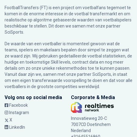
FootballTransfers (FT) is een project om voetbalfans tegemoet te
komen in de enorme interesse in de voetbal transfermarkt en om
realistische op algoritme gebaseerde waarden van voetbalspelers
beschikbaar te stellen. Dit doen we samen met onze partner
SciSports
.
De waarde van een voetballer is momenteel gewoon wat de
teams, spelers en makelaars bepalen door simpel te zeggen wat
ze waard zijn. Wij gebruiken gedetailleerde voetbal statistieken, de
huidige en toekomstige Skill levels, contract data en nog meer
details om zo onze unieke rekenmethodes toe te kunnen passen.
Vanuit daar zijn we, samen met onze partner SciSports, in staat
om een eigen transferwaarde voorspelling te doen en dat voor alle
voetballers in de grootste competities wereldwijd.
Volg ons op social media
Corporate & Media
Facebook
Instagram
Innovatieweg 20-C
X
7007CD Doetinchem
LinkedIn
Nederland
+31645516860