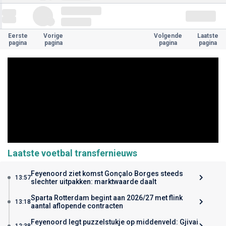
Eerste
Vorige
Volgende
Laatste
pagina
pagina
pagina
pagina
Laatste voetbal transfernieuws
Feyenoord ziet komst Gonçalo Borges steeds
13:57
slechter uitpakken: marktwaarde daalt
Sparta Rotterdam begint aan 2026/27 met flink
13:18
aantal aflopende contracten
Feyenoord legt puzzelstukje op middenveld: Gjivai
12:38