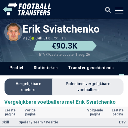
Erik Sviatchenko
V (C)
Skill: 51.0
Pot: 51.3
€90.3K
Laatste update: 1 aug. 26
ETV
Profiel
Statistieken
Transfer geschiedenis
V
Vergelijkbare
Potentieel vergelijkbare
spelers
voetballers
Vergelijkbare voetballers met Erik Sviatchenko
Eerste
Vorige
Volgende
Laatste
pagina
pagina
pagina
pagina
Skill
Speler / Team / Positie
ETV