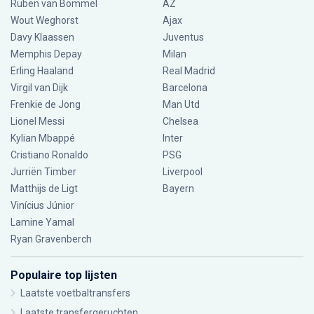
Ruben van Bommel
AZ
Wout Weghorst
Ajax
Davy Klaassen
Juventus
Memphis Depay
Milan
Erling Haaland
Real Madrid
Virgil van Dijk
Barcelona
Frenkie de Jong
Man Utd
Lionel Messi
Chelsea
Kylian Mbappé
Inter
Cristiano Ronaldo
PSG
Jurriën Timber
Liverpool
Matthijs de Ligt
Bayern
Vinícius Júnior
Lamine Yamal
Ryan Gravenberch
Populaire top lijsten
Laatste voetbaltransfers
Laatste transfergeruchten