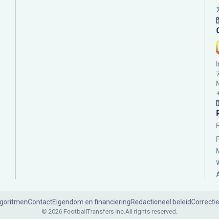
lgoritmen
Contact
Eigendom en financiering
Redactioneel beleid
Correcti
© 2026 FootballTransfers Inc.
All rights reserved.