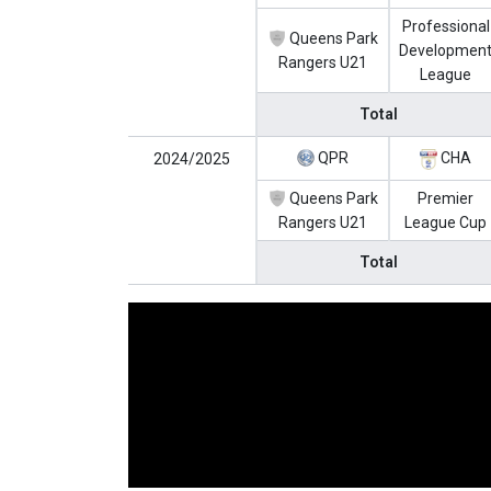
Professional
Queens Park
Developmen
Rangers U21
League
Total
QPR
CHA
2024/2025
Queens Park
Premier
Rangers U21
League Cup
Total