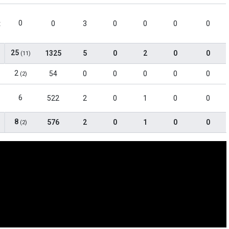
0
t
0
3
0
0
0
0
25
1325
5
0
2
0
0
(11)
2
54
0
0
0
0
0
(2)
6
522
2
0
1
0
0
8
576
2
0
1
0
0
(2)