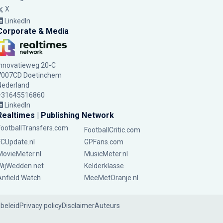
X
LinkedIn
Corporate & Media
Innovatieweg 20-C
7007CD Doetinchem
Nederland
+31645516860
LinkedIn
Realtimes | Publishing Network
FootballTransfers.com
FootballCritic.com
FCUpdate.nl
GPFans.com
MovieMeter.nl
MusicMeter.nl
WijWedden.net
Kelderklasse
Anfield Watch
MeeMetOranje.nl
ebeleid
Privacy policy
Disclaimer
Auteurs