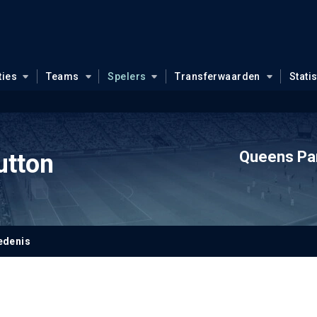
ties
Teams
Spelers
Transferwaarden
Stati
Queens Pa
tton
edenis