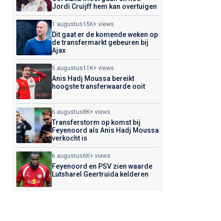
Jordi Cruijff hem kan overtuigen
1 augustus
15K+ views
Dit gaat er de komende weken op
de transfermarkt gebeuren bij
Ajax
5 augustus
11K+ views
Anis Hadj Moussa bereikt
hoogste transferwaarde ooit
6 augustus
8K+ views
Transferstorm op komst bij
Feyenoord als Anis Hadj Moussa
verkocht is
6 augustus
6K+ views
Feyenoord en PSV zien waarde
Lutsharel Geertruida kelderen