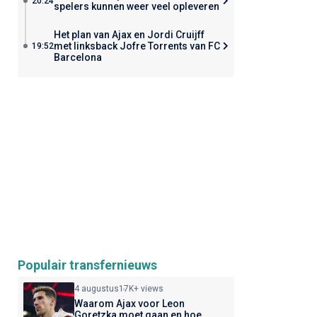
20:24
spelers kunnen weer veel opleveren
Het plan van Ajax en Jordi Cruijff
met linksback Jofre Torrents van FC
19:52
Barcelona
Populair transfernieuws
4 augustus
17K+ views
Waarom Ajax voor Leon
Goretzka moet gaan en hoe