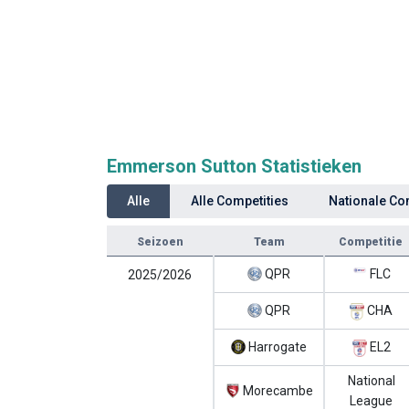
Emmerson Sutton Statistieken
Alle
Alle Competities
Nationale Co
Seizoen
Team
Competitie
QPR
FLC
2025/2026
QPR
CHA
Harrogate
EL2
National
Morecambe
League