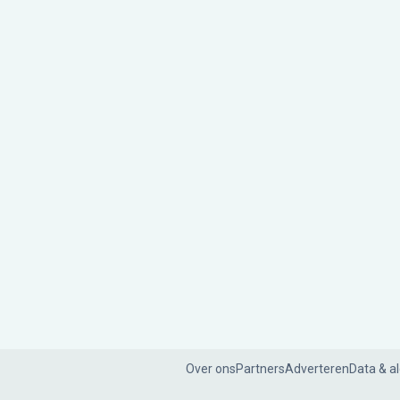
Over ons
Partners
Adverteren
Data & a