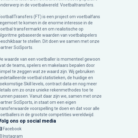
onderwerp in de voetbalwereld: Voetbaltransfers.
FootballTransfers (FT) is een project om voetbalfans
tegemoet te komen in de enorme interesse in de
voetbal transfermarkt en om realistische op
algoritme gebaseerde waarden van voetbalspelers
beschikbaar te stellen. Dit doen we samen met onze
partner
SciSports
.
De waarde van een voetballer is momenteel gewoon
wat de teams, spelers en makelaars bepalen door
simpel te zeggen wat ze waard zijn. Wij gebruiken
gedetailleerde voetbal statistieken, de huidige en
toekomstige Skill levels, contract data en nog meer
details om zo onze unieke rekenmethodes toe te
kunnen passen. Vanuit daar zijn we, samen met onze
partner SciSports, in staat om een eigen
transferwaarde voorspelling te doen en dat voor alle
voetballers in de grootste competities wereldwijd.
Volg ons op social media
Facebook
Instagram