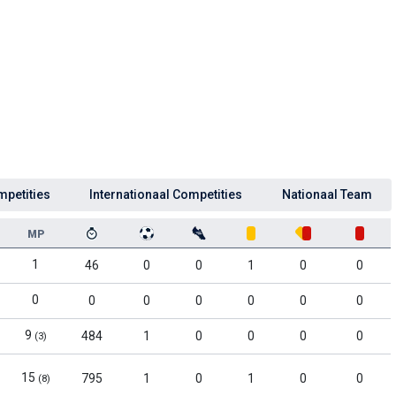
mpetities
Internationaal Competities
Nationaal Team
MP
1
46
0
0
1
0
0
0
0
0
0
0
0
0
9
484
1
0
0
0
0
(3)
15
795
1
0
1
0
0
(8)