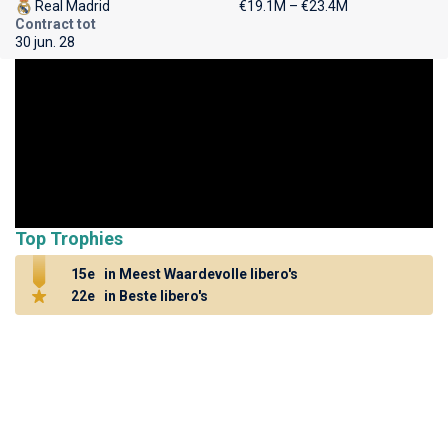
Real Madrid
€19.1M – €23.4M
Contract tot
30 jun. 28
Top Trophies
15e
in Meest Waardevolle libero's
22e
in Beste libero's