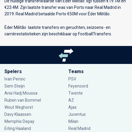
De huidige transferwaarde van Éder Militão ligt tussen €19.1M en
€23.4M. Zijn laatste transfer was van Porto naar Real Madrid in
2019. Real Madrid betaalde Porto €50M voor Éder Militão .
Éder Militão laatste transfers en geruchten, seizoens- en
carrièrestatistieken zijn beschikbaar op FootballTransfers.
Spelers
Teams
Ivan Perisic
PSV
Sem Steijn
Feyenoord
Anis Hadj Moussa
Twente
Ruben van Bommel
AZ
Wout Weghorst
Ajax
Davy Klaassen
Juventus
Memphis Depay
Milan
Erling Haaland
Real Madrid