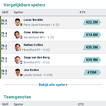
Vergelijkbare spelers
Skill
Speler
ETV
Lucas Beraldo
75.5
€22.2M
86.0
Paris Saint-Germain • V (C)
Omar Alderete
75.4
€14.6M
75.5
Sunderland AFC • V (C)
Nathan Collins
75.2
€35.3M
81.3
Brentford FC • V (C)
Sepp van den Berg
75.2
€39.9M
81.6
Brentford FC • V (C)
Joe Rodon
74.5
€15M
74.5
Leeds United • V (CR)
Bekijk alle spelers
Teamgenoten
Skill
Speler
ETV