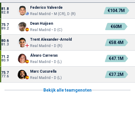
Federico Valverde
81.8
€104.7M
82.8
Real Madrid • M (CR), D (R)
Dean Huijsen
75.7
€60M
89.2
Real Madrid • D (C)
Trent Alexander-Arnold
80.6
€58.4M
81.3
Real Madrid • D (R)
Álvaro Carreras
71.2
€47.1M
80.9
Real Madrid • D (L)
Marc Cucurella
75.7
€37.2M
77.6
Real Madrid • D (L)
Bekijk alle teamgenoten