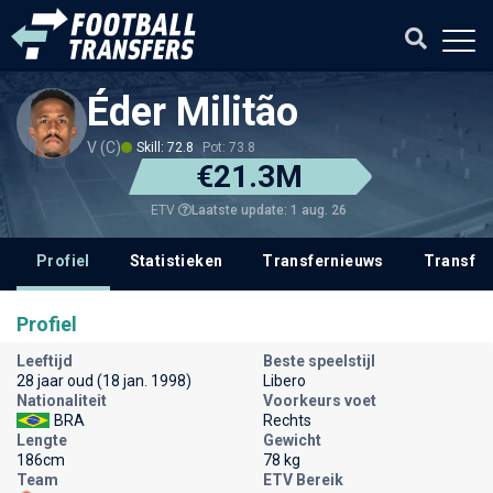
Éder Militão
V (C)
Skill: 72.8
Pot: 73.8
€21.3M
Laatste update: 1 aug. 26
ETV
Profiel
Statistieken
Transfernieuws
Transfer
Profiel
Leeftijd
Beste speelstijl
28 jaar oud (18 jan. 1998)
Libero
Nationaliteit
Voorkeurs voet
BRA
Rechts
Lengte
Gewicht
186cm
78 kg
Team
ETV Bereik