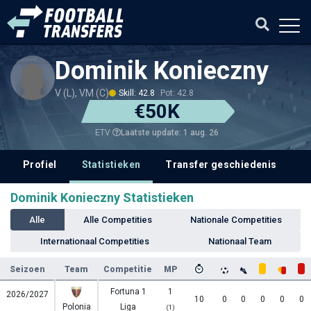
Dominik Konieczny
V (L), VM (C)
Skill: 42.8
Pot: 42.8
€50K
Laatste update: 1 aug. 26
ETV
Profiel
Statistieken
Transfer geschiedenis
V
Dominik Konieczny Statistieken
Alle
Alle Competities
Nationale Competities
Internationaal Competities
Nationaal Team
Seizoen
Team
Competitie
MP
Fortuna 1
1
2026/2027
10
0
0
0
0
0
Polonia
Liga
(1)