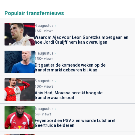
Populair transfernieuws
4 augustus
16K+ views
Waarom Ajax voor Leon Goretzka moet gaan en
hoe Jordi Cruijff hem kan overtuigen
1 augustus
15K+ views
Dit gaat er de komende weken op de
transfermarkt gebeuren bij Ajax
5 augustus
10K+ views
Anis Hadj Moussa bereikt hoogste
transferwaarde ooit
6 augustus
6K+ views
Feyenoord en PSV zien waarde Lutsharel
Geertruida kelderen