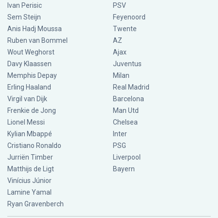
Ivan Perisic
PSV
Sem Steijn
Feyenoord
Anis Hadj Moussa
Twente
Ruben van Bommel
AZ
Wout Weghorst
Ajax
Davy Klaassen
Juventus
Memphis Depay
Milan
Erling Haaland
Real Madrid
Virgil van Dijk
Barcelona
Frenkie de Jong
Man Utd
Lionel Messi
Chelsea
Kylian Mbappé
Inter
Cristiano Ronaldo
PSG
Jurriën Timber
Liverpool
Matthijs de Ligt
Bayern
Vinícius Júnior
Lamine Yamal
Ryan Gravenberch