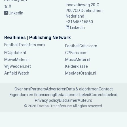
Innovatieweg 20-C
X
7007CD Doetinchem
LinkedIn
Nederland
+31645516860
LinkedIn
Realtimes | Publishing Network
FootballTransfers.com
FootballCritic.com
FCUpdate.nl
GPFans.com
MovieMeter.nl
MusicMeter.nl
WijWedden.net
Kelderklasse
Anfield Watch
MeeMetOranje.nl
Over ons
Partners
Adverteren
Data & algoritmen
Contact
Eigendom en financiering
Redactioneel beleid
Correctiebeleid
Privacy policy
Disclaimer
Auteurs
© 2026 FootballTransfers Inc.
All rights reserved.