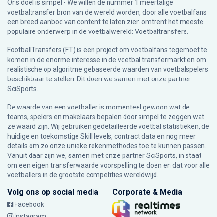
Ons doel is simpel - We willen de nummer 1 meertalige
voetbaltransfer bron van de wereld worden, door alle voetbalfans
een breed aanbod van content te laten zien omtrent het meeste
populaire onderwerp in de voetbalwereld: Voetbaltransfers.
FootballTransfers (FT) is een project om voetbalfans tegemoet te
komen in de enorme interesse in de voetbal transfermarkt en om
realistische op algoritme gebaseerde waarden van voetbalspelers
beschikbaar te stellen. Dit doen we samen met onze partner
SciSports
.
De waarde van een voetballer is momenteel gewoon wat de
teams, spelers en makelaars bepalen door simpel te zeggen wat
ze waard zijn. Wij gebruiken gedetailleerde voetbal statistieken, de
huidige en toekomstige Skill levels, contract data en nog meer
details om zo onze unieke rekenmethodes toe te kunnen passen.
Vanuit daar zijn we, samen met onze partner SciSports, in staat
om een eigen transferwaarde voorspelling te doen en dat voor alle
voetballers in de grootste competities wereldwijd.
Volg ons op social media
Corporate & Media
Facebook
Instagram