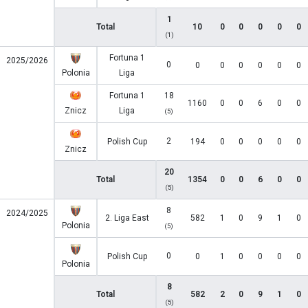
1
Total
10
0
0
0
0
0
(1)
Fortuna 1
2025/2026
0
0
0
0
0
0
0
Polonia
Liga
Fortuna 1
18
1160
0
0
6
0
0
Znicz
Liga
(5)
2
Polish Cup
194
0
0
0
0
0
Znicz
20
Total
1354
0
0
6
0
0
(5)
8
2024/2025
2. Liga East
582
1
0
9
1
0
Polonia
(5)
0
Polish Cup
0
1
0
0
0
0
Polonia
8
Total
582
2
0
9
1
0
(5)