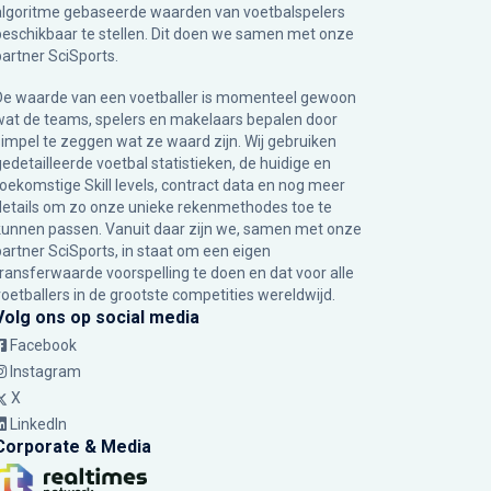
algoritme gebaseerde waarden van voetbalspelers
beschikbaar te stellen. Dit doen we samen met onze
partner
SciSports
.
De waarde van een voetballer is momenteel gewoon
wat de teams, spelers en makelaars bepalen door
simpel te zeggen wat ze waard zijn. Wij gebruiken
gedetailleerde voetbal statistieken, de huidige en
toekomstige Skill levels, contract data en nog meer
details om zo onze unieke rekenmethodes toe te
kunnen passen. Vanuit daar zijn we, samen met onze
partner SciSports, in staat om een eigen
transferwaarde voorspelling te doen en dat voor alle
voetballers in de grootste competities wereldwijd.
Volg ons op social media
Facebook
Instagram
X
LinkedIn
Corporate & Media