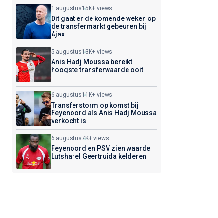
1 augustus
15K+ views
Dit gaat er de komende weken op
de transfermarkt gebeuren bij
Ajax
5 augustus
13K+ views
Anis Hadj Moussa bereikt
hoogste transferwaarde ooit
6 augustus
11K+ views
Transferstorm op komst bij
Feyenoord als Anis Hadj Moussa
verkocht is
6 augustus
7K+ views
Feyenoord en PSV zien waarde
Lutsharel Geertruida kelderen