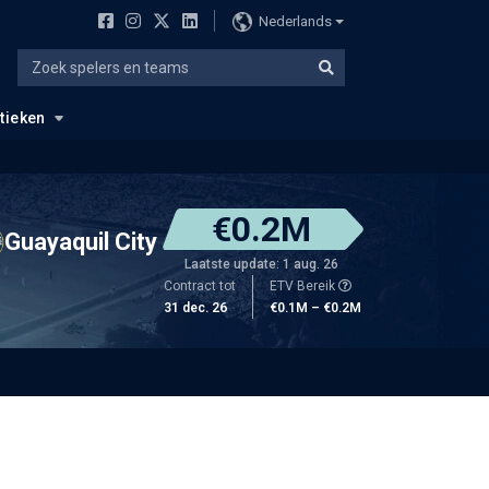
Nederlands
stieken
€0.2M
Guayaquil City
Laatste update: 1 aug. 26
Contract tot
ETV Bereik
31 dec. 26
€0.1M – €0.2M