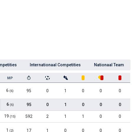
mpetities
Internationaal Competities
Nationaal Team
MP
6
95
0
1
0
0
0
(6)
6
95
0
1
0
0
0
(6)
19
592
2
1
1
0
0
(15)
1
17
1
0
0
0
0
(2)