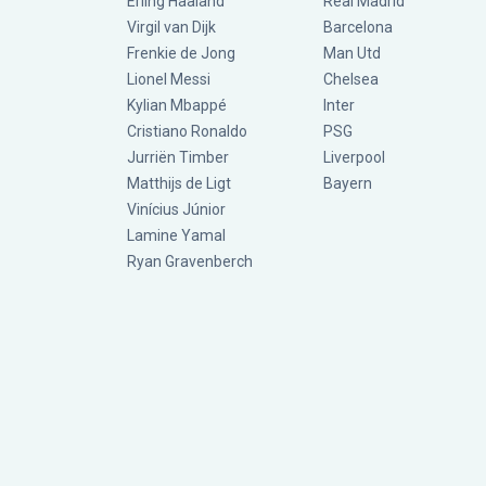
Erling Haaland
Real Madrid
Virgil van Dijk
Barcelona
Frenkie de Jong
Man Utd
Lionel Messi
Chelsea
Kylian Mbappé
Inter
Cristiano Ronaldo
PSG
Jurriën Timber
Liverpool
Matthijs de Ligt
Bayern
Vinícius Júnior
Lamine Yamal
Ryan Gravenberch