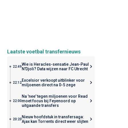
Laatste voetbal transfernieuws
Wie is Heracles-sensatie Jean-Paul
22:49
N'Djoli? Data wijzen naar FC Utrecht
Excelsior verkoopt uitblinker voor
22:12
miljoenen direct na 0-5 zege
Na 'nee' tegen miljoenen voor Read
moet focus bij Feyenoord op
22:00
uitgaande transfers
Nieuw hoofdstuk in transfersaga:
20:20
Ajax kan Torrents direct weer slijten