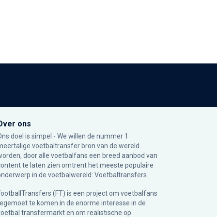
Over ons
Ons doel is simpel - We willen de nummer 1
meertalige voetbaltransfer bron van de wereld
worden, door alle voetbalfans een breed aanbod van
content te laten zien omtrent het meeste populaire
onderwerp in de voetbalwereld: Voetbaltransfers.
FootballTransfers (FT) is een project om voetbalfans
tegemoet te komen in de enorme interesse in de
voetbal transfermarkt en om realistische op