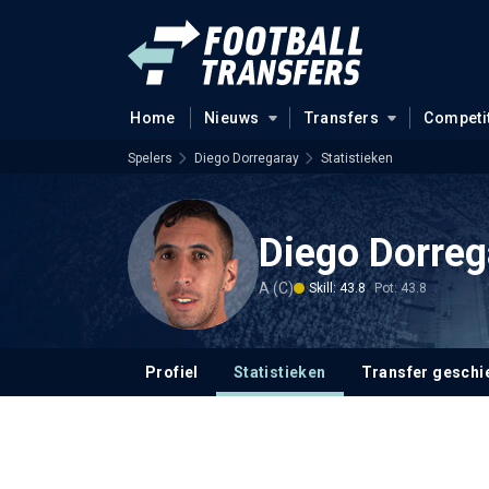
Home
Nieuws
Transfers
Competi
Spelers
Diego Dorregaray
Statistieken
Diego Dorreg
A (C)
Skill: 43.8
Pot: 43.8
Profiel
Statistieken
Transfer geschi