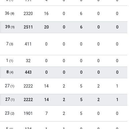
36
2320
16
0
6
0
0
(8)
39
2511
20
0
6
0
0
(9)
7
411
0
0
0
0
0
(3)
1
32
0
0
0
0
0
(1)
8
443
0
0
0
0
0
(4)
27
2222
14
2
5
2
1
(1)
27
2222
14
2
5
2
1
(1)
23
1901
7
2
5
0
0
(2)