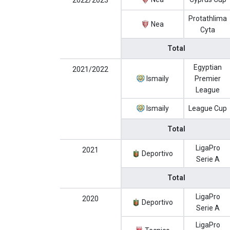
2022/2023
Protathlima
Nea
Cyta
Total
Egyptian
2021/2022
Ismaily
Premier
League
Ismaily
League Cup
Total
LigaPro
2021
Deportivo
Serie A
Total
LigaPro
2020
Deportivo
Serie A
LigaPro