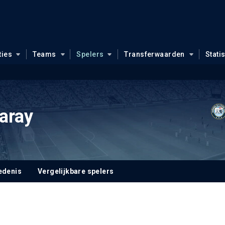
ties
Teams
Spelers
Transferwaarden
Stati
aray
edenis
Vergelijkbare spelers