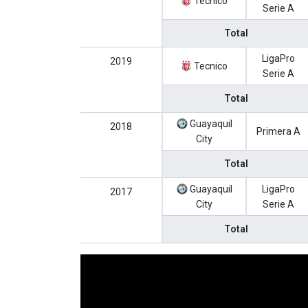
Tecnico
Serie A
Total
LigaPro
2019
Tecnico
Serie A
Total
Guayaquil
2018
Primera A
City
Total
Guayaquil
LigaPro
2017
City
Serie A
Total