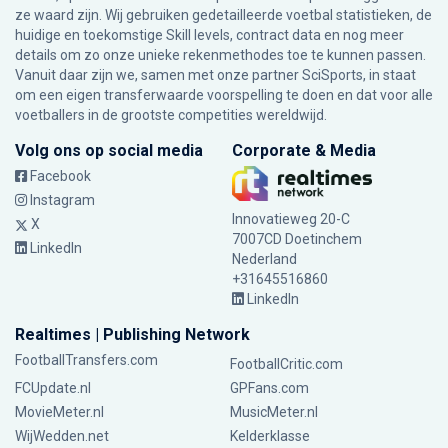
ze waard zijn. Wij gebruiken gedetailleerde voetbal statistieken, de
huidige en toekomstige Skill levels, contract data en nog meer
details om zo onze unieke rekenmethodes toe te kunnen passen.
Vanuit daar zijn we, samen met onze partner SciSports, in staat
om een eigen transferwaarde voorspelling te doen en dat voor alle
voetballers in de grootste competities wereldwijd.
Volg ons op social media
Corporate & Media
Facebook
Instagram
Innovatieweg 20-C
X
7007CD Doetinchem
LinkedIn
Nederland
+31645516860
LinkedIn
Realtimes | Publishing Network
FootballTransfers.com
FootballCritic.com
FCUpdate.nl
GPFans.com
MovieMeter.nl
MusicMeter.nl
WijWedden.net
Kelderklasse