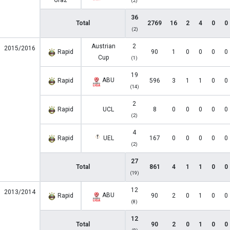
Graz
(2)
36
Total
2769
16
2
4
0
0
(2)
Austrian
2
2015/2016
Rapid
90
1
0
0
0
0
Cup
(1)
19
ABU
Rapid
596
3
1
1
0
0
(14)
2
Rapid
UCL
8
0
0
0
0
0
(2)
4
Rapid
UEL
167
0
0
0
0
0
(2)
27
Total
861
4
1
1
0
0
(19)
12
2013/2014
ABU
Rapid
90
2
0
1
0
0
(8)
12
Total
90
2
0
1
0
0