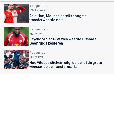
5 augustus
13K+ views
Anis Hadj Moussa bereikt hoogste
transferwaarde ooit
6 augustus
7K+ views
Feyenoord en PSV zien waarde Lutsharel
Geertruida kelderen
4 augustus
5K+ views
Hoe Vitesse stiekem uitgroeide tot de grote
winnaar op de transfermarkt