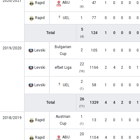
2020/2021
ABU
Rapid
47
1
0
0
0
0
(4)
Rapid
UEL
1
77
0
0
0
0
0
5
Total
124
1
0
0
0
0
(4)
Bulgarian
2019/2020
2
Levski
105
1
0
0
0
0
Cup
22
Levski
efbet Liga
1166
2
4
2
0
1
(10)
2
Levski
UEL
58
1
0
0
0
0
(1)
26
Total
1329
4
4
2
0
1
(11)
Austrian
1
2018/2019
Rapid
13
2
0
1
0
0
Cup
(1)
20
ABU
Rapid
1104
4
0
0
0
0