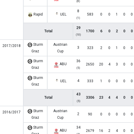
(8)
8
Rapid
UEL
583
0
0
1
0
0
(1)
29
Total
1700
6
0
2
0
0
(10)
Sturm
Austrian
2017/2018
3
323
2
0
1
0
0
Graz
Cup
Sturm
36
ABU
2650
20
4
3
0
0
Graz
(5)
Sturm
4
UEL
333
1
0
0
0
0
Graz
43
Total
3306
23
4
4
0
0
(5)
Sturm
Austrian
2016/2017
2
90
0
0
0
0
0
Graz
Cup
Sturm
34
ABU
2679
16
2
4
0
0