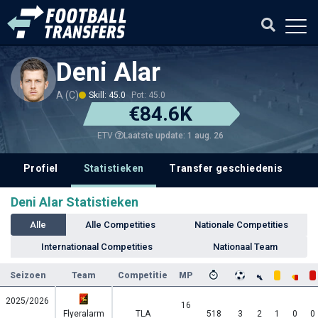
Deni Alar
A (C)
Skill: 45.0
Pot: 45.0
€84.6K
Laatste update: 1 aug. 26
ETV
Profiel
Statistieken
Transfer geschiedenis
T
Deni Alar Statistieken
Alle
Alle Competities
Nationale Competities
Internationaal Competities
Nationaal Team
Seizoen
Team
Competitie
MP
2025/2026
16
Flyeralarm
TLA
518
3
2
1
0
0