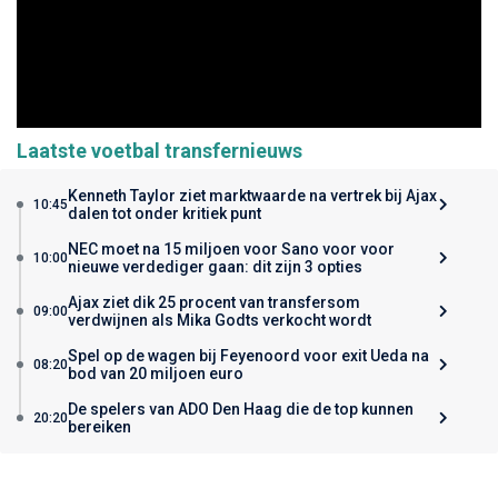
Laatste voetbal transfernieuws
Kenneth Taylor ziet marktwaarde na vertrek bij Ajax
10:45
dalen tot onder kritiek punt
NEC moet na 15 miljoen voor Sano voor voor
10:00
nieuwe verdediger gaan: dit zijn 3 opties
Ajax ziet dik 25 procent van transfersom
09:00
verdwijnen als Mika Godts verkocht wordt
Spel op de wagen bij Feyenoord voor exit Ueda na
08:20
bod van 20 miljoen euro
De spelers van ADO Den Haag die de top kunnen
20:20
bereiken