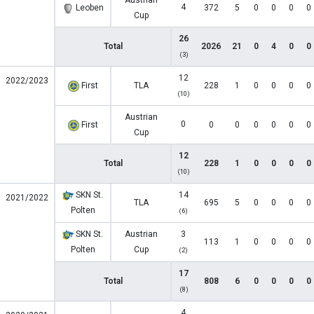
Austrian
4
Leoben
372
5
0
0
0
0
Cup
26
Total
2026
21
0
4
0
0
(3)
12
2022/2023
First
TLA
228
1
0
0
0
0
(10)
Austrian
0
First
0
0
0
0
0
0
Cup
12
Total
228
1
0
0
0
0
(10)
SKN St.
14
2021/2022
TLA
695
5
0
0
0
0
Polten
(6)
SKN St.
Austrian
3
113
1
0
0
0
0
Polten
Cup
(2)
17
Total
808
6
0
0
0
0
(8)
4