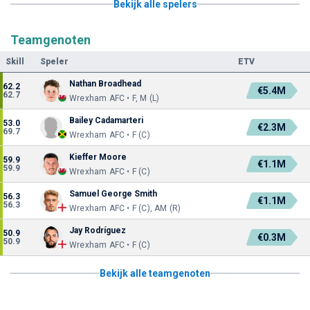
Bekijk alle spelers
Teamgenoten
Skill
Speler
ETV
Nathan Broadhead
62.2
€5.4M
62.7
Wrexham AFC • F, M (L)
Bailey Cadamarteri
53.0
€2.3M
69.7
Wrexham AFC • F (C)
Kieffer Moore
59.9
€1.1M
59.9
Wrexham AFC • F (C)
Samuel George Smith
56.3
€1.1M
56.3
Wrexham AFC • F (C), AM (R)
Jay Rodríguez
50.9
€0.3M
50.9
Wrexham AFC • F (C)
Bekijk alle teamgenoten