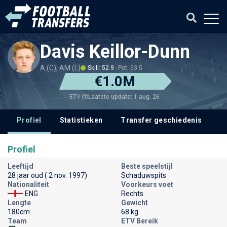
Davis Keillor-Dunn
A (C), AM (L)
Skill: 52.9
Pot: 53.5
€1.0M
Laatste update: 1 aug. 26
ETV
Profiel
Statistieken
Transfer geschiedenis
V
Profiel
Leeftijd
Beste speelstijl
28 jaar oud ( 2 nov. 1997)
Schaduwspits
Nationaliteit
Voorkeurs voet
ENG
Rechts
Lengte
Gewicht
180cm
68 kg
Team
ETV Bereik