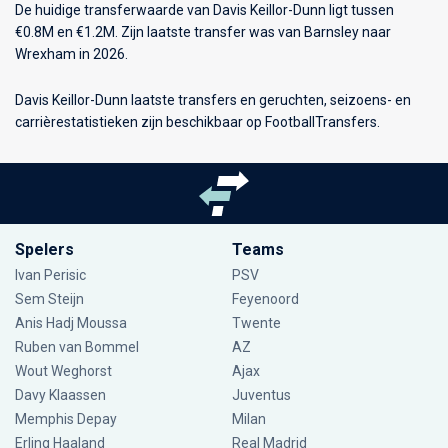
De huidige transferwaarde van Davis Keillor-Dunn ligt tussen
€0.8M en €1.2M. Zijn laatste transfer was van Barnsley naar
Wrexham in 2026.
Davis Keillor-Dunn laatste transfers en geruchten, seizoens- en
carrièrestatistieken zijn beschikbaar op FootballTransfers.
Spelers
Teams
Ivan Perisic
PSV
Sem Steijn
Feyenoord
Anis Hadj Moussa
Twente
Ruben van Bommel
AZ
Wout Weghorst
Ajax
Davy Klaassen
Juventus
Memphis Depay
Milan
Erling Haaland
Real Madrid