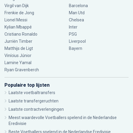
Virgil van Dijk
Barcelona
Frenkie de Jong
Man Utd
Lionel Messi
Chelsea
Kylian Mbappé
Inter
Cristiano Ronaldo
PSG
Jurriën Timber
Liverpool
Matthijs de Ligt
Bayern
Vinícius Júnior
Lamine Yamal
Ryan Gravenberch
Populaire top lijsten
Laatste voetbaltransfers
Laatste transfergeruchten
Laatste contractverlengingen
Meest waardevolle Voetballers spelend in de Nederlandse
Eredivisie
Beste Voetballers spelend in de Nederlandse Eredivisie