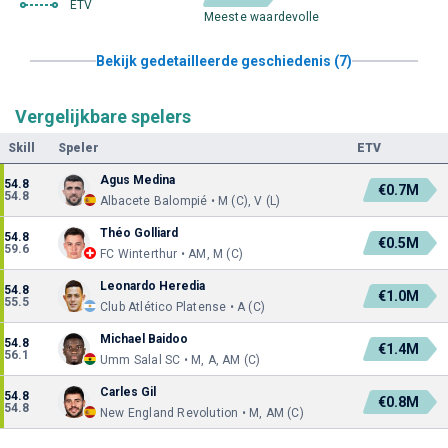
ETV
Meeste waardevolle
Bekijk gedetailleerde geschiedenis (7)
Vergelijkbare spelers
Skill
Speler
ETV
Agus Medina
54.8
€0.7M
54.8
Albacete Balompié • M (C), V (L)
Théo Golliard
54.8
€0.5M
59.6
FC Winterthur • AM, M (C)
Leonardo Heredia
54.8
€1.0M
55.5
Club Atlético Platense • A (C)
Michael Baidoo
54.8
€1.4M
56.1
Umm Salal SC • M, A, AM (C)
Carles Gil
54.8
€0.8M
54.8
New England Revolution • M, AM (C)