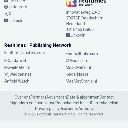
Facebook
Instagram
Innovatieweg 20-C
X
7007CD Doetinchem
LinkedIn
Nederland
+31645516860
LinkedIn
Realtimes | Publishing Network
FootballTransfers.com
FootballCritic.com
FCUpdate.nl
GPFans.com
MovieMeter.nl
MusicMeter.nl
WijWedden.net
Kelderklasse
Anfield Watch
MeeMetOranje.nl
Over ons
Partners
Adverteren
Data & algoritmen
Contact
Eigendom en financiering
Redactioneel beleid
Correctiebeleid
Privacy policy
Disclaimer
Auteurs
© 2026 FootballTransfers Inc.
All rights reserved.