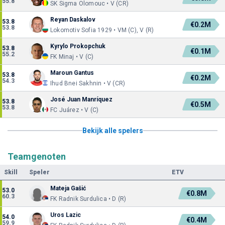
55.8
SK Sigma Olomouc • V (CR)
Reyan Daskalov
53.8
€0.2M
53.8
Lokomotiv Sofia 1929 • VM (C), V (R)
Kyrylo Prokopchuk
53.8
€0.1M
55.2
FK Minaj • V (C)
Maroun Gantus
53.8
€0.2M
54.3
Ihud Bnei Sakhnin • V (CR)
José Juan Manríquez
53.8
€0.5M
53.8
FC Juárez • V (C)
Bekijk alle spelers
Teamgenoten
Skill
Speler
ETV
Mateja Gašić
53.0
€0.8M
60.3
FK Radnik Surdulica • D (R)
Uros Lazic
54.0
€0.4M
59.9