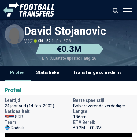
David Stojanovic
V (C)
Skill: 52.1
Pot: 57.8
€0.3M
Laatste update: 1 aug. 26
ETV
Profiel
Statistieken
Transfer geschiedenis
V
Profiel
Leeftijd
Beste speelstijl
24 jaar oud (14 feb. 2002)
Balveroverende verdediger
Nationaliteit
Lengte
SRB
186cm
Team
ETV Bereik
Radnik
€0.2M – €0.3M