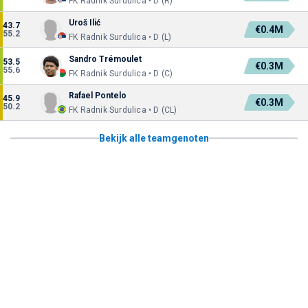
FK Radnik Surdulica • D (R)
Uroš Ilić
43.7
€0.4M
55.2
FK Radnik Surdulica • D (L)
Sandro Trémoulet
53.5
€0.3M
55.6
FK Radnik Surdulica • D (C)
Rafael Pontelo
45.9
€0.3M
50.2
FK Radnik Surdulica • D (CL)
Bekijk alle teamgenoten