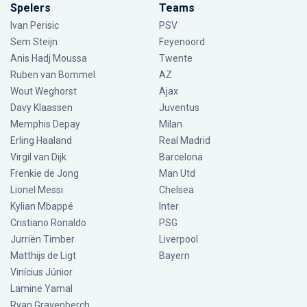
Spelers
Teams
Ivan Perisic
PSV
Sem Steijn
Feyenoord
Anis Hadj Moussa
Twente
Ruben van Bommel
AZ
Wout Weghorst
Ajax
Davy Klaassen
Juventus
Memphis Depay
Milan
Erling Haaland
Real Madrid
Virgil van Dijk
Barcelona
Frenkie de Jong
Man Utd
Lionel Messi
Chelsea
Kylian Mbappé
Inter
Cristiano Ronaldo
PSG
Jurriën Timber
Liverpool
Matthijs de Ligt
Bayern
Vinícius Júnior
Lamine Yamal
Ryan Gravenberch