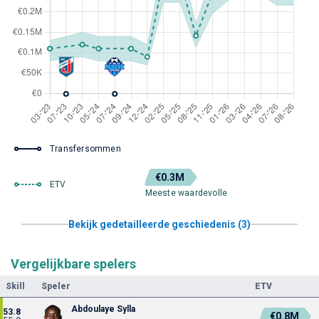
Transfersommen
€0.3M
ETV
Meeste waardevolle
Bekijk gedetailleerde geschiedenis (3)
Vergelijkbare spelers
Skill
Speler
ETV
Abdoulaye Sylla
53.8
€0.8M