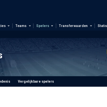
ties
Teams
Spelers
Transferwaarden
Stati
s
edenis
Vergelijkbare spelers