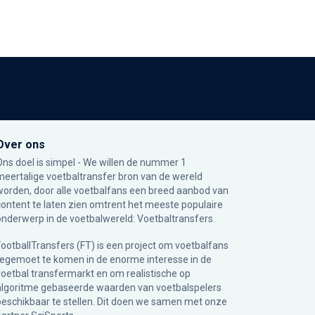
Over ons
Ons doel is simpel - We willen de nummer 1
meertalige voetbaltransfer bron van de wereld
worden, door alle voetbalfans een breed aanbod van
content te laten zien omtrent het meeste populaire
onderwerp in de voetbalwereld: Voetbaltransfers.
FootballTransfers (FT) is een project om voetbalfans
tegemoet te komen in de enorme interesse in de
voetbal transfermarkt en om realistische op
algoritme gebaseerde waarden van voetbalspelers
beschikbaar te stellen. Dit doen we samen met onze