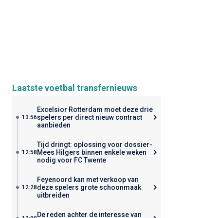
Laatste voetbal transfernieuws
Excelsior Rotterdam moet deze drie
spelers per direct nieuw contract
13:56
aanbieden
Tijd dringt: oplossing voor dossier-
Mees Hilgers binnen enkele weken
12:58
nodig voor FC Twente
Feyenoord kan met verkoop van
deze spelers grote schoonmaak
12:28
uitbreiden
De reden achter de interesse van