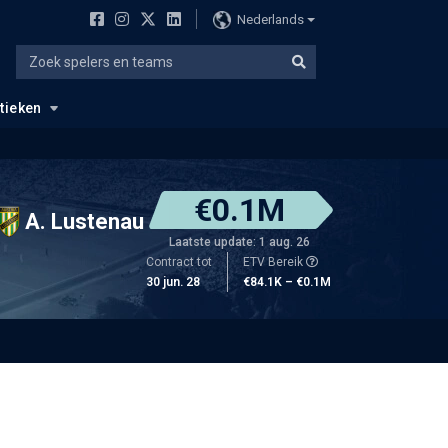
Nederlands
stieken
€0.1M
A. Lustenau
Laatste update: 1 aug. 26
Contract tot
ETV Bereik
30 jun. 28
€84.1K – €0.1M