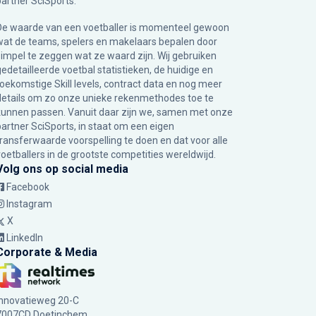
partner
SciSports
.
De waarde van een voetballer is momenteel gewoon
wat de teams, spelers en makelaars bepalen door
simpel te zeggen wat ze waard zijn. Wij gebruiken
gedetailleerde voetbal statistieken, de huidige en
toekomstige Skill levels, contract data en nog meer
details om zo onze unieke rekenmethodes toe te
kunnen passen. Vanuit daar zijn we, samen met onze
partner SciSports, in staat om een eigen
transferwaarde voorspelling te doen en dat voor alle
voetballers in de grootste competities wereldwijd.
Volg ons op social media
Facebook
Instagram
X
LinkedIn
Corporate & Media
Innovatieweg 20-C
7007CD Doetinchem