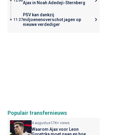
12:00
Ajax in Noah Adedeji-Sternberg
PSV kan dankzij
miljoenenoverschot jagen op
11:27
nieuwe verdediger
Populair transfernieuws
4 augustus
17K+ views
Waarom Ajax voor Leon
Goretzka moet gaan en hoe