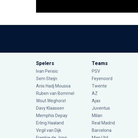
Spelers
Teams
Ivan Perisic
PSV
Sem Steijn
Feyenoord
Anis Hadj Moussa
Twente
Ruben van Bommel
AZ
Wout Weghorst
Ajax
Davy Klaassen
Juventus
Memphis Depay
Milan
Erling Haaland
Real Madrid
Virgil van Dijk
Barcelona
Frenkie de Jong
Man Utd