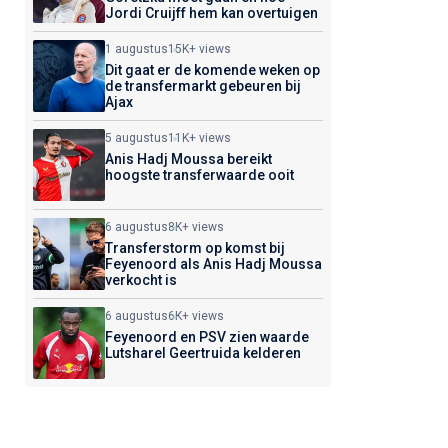
Jordi Cruijff hem kan overtuigen
1 augustus
15K+ views
Dit gaat er de komende weken op
de transfermarkt gebeuren bij
Ajax
5 augustus
11K+ views
Anis Hadj Moussa bereikt
hoogste transferwaarde ooit
6 augustus
8K+ views
Transferstorm op komst bij
Feyenoord als Anis Hadj Moussa
verkocht is
6 augustus
6K+ views
Feyenoord en PSV zien waarde
Lutsharel Geertruida kelderen