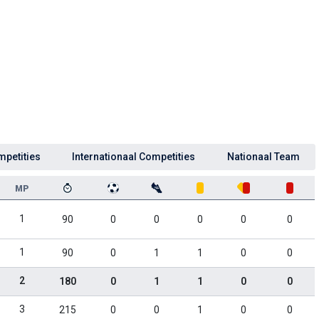
mpetities
Internationaal Competities
Nationaal Team
MP
1
90
0
0
0
0
0
1
90
0
1
1
0
0
2
180
0
1
1
0
0
3
215
0
0
1
0
0