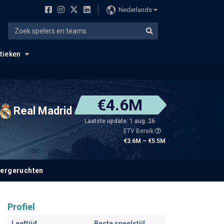
Nederlands
stieken
€4.6M
Real Madrid
Laatste update: 1 aug. 26
ETV Bereik
€3.6M – €5.5M
fergeruchten
Profiel
Leeftijd
Beste speelstijl