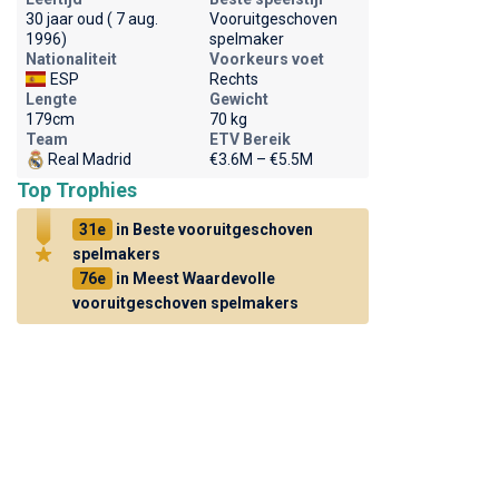
30 jaar oud ( 7 aug.
Vooruitgeschoven
1996)
spelmaker
Nationaliteit
Voorkeurs voet
ESP
Rechts
Lengte
Gewicht
179cm
70 kg
Team
ETV Bereik
Real Madrid
€3.6M – €5.5M
Top Trophies
31e
in Beste vooruitgeschoven
spelmakers
76e
in Meest Waardevolle
vooruitgeschoven spelmakers