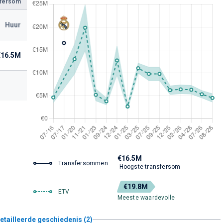
sfersom
Huur
€16.5M
€16.5M
Transfersommen
Hoogste transfersom
€19.8M
ETV
Meeste waardevolle
etailleerde geschiedenis (2)