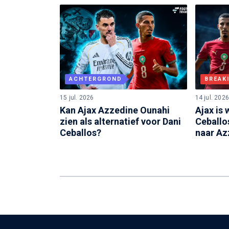
ACHTERGROND
BREAK
15 jul. 2026
14 jul. 2026
Kan Ajax Azzedine Ounahi
Ajax is
zien als alternatief voor Dani
Ceballo
Ceballos?
naar Az