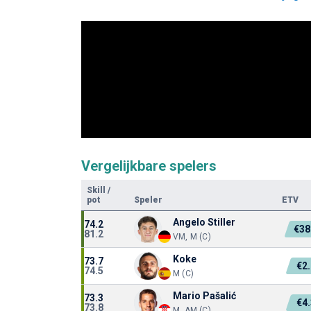
Vergelijkbare spelers
Skill
/
pot
Speler
ETV
Angelo Stiller
74.2
€38
81.2
VM, M (C)
Koke
73.7
€2
74.5
M (C)
Mario Pašalić
73.3
€4
73.8
M, AM (C)