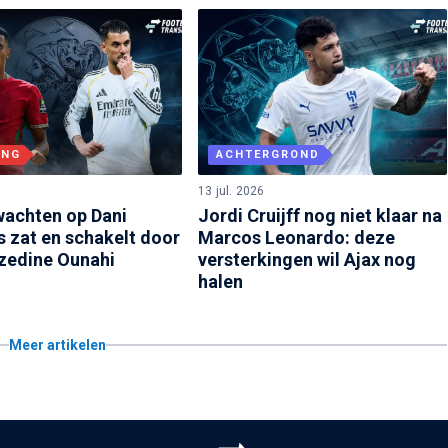
ING
ACHTERGROND
13 jul. 2026
 wachten op Dani
Jordi Cruijff nog niet klaar na
s zat en schakelt door
Marcos Leonardo: deze
zedine Ounahi
versterkingen wil Ajax nog
halen
Meer artikelen