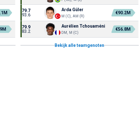
Arda Güler
79.7
.1M
€90.2M
93.6
M (C), AM (R)
Aurélien Tchouaméni
79.9
.9M
€56.8M
83.2
DM, M (C)
Bekijk alle teamgenoten