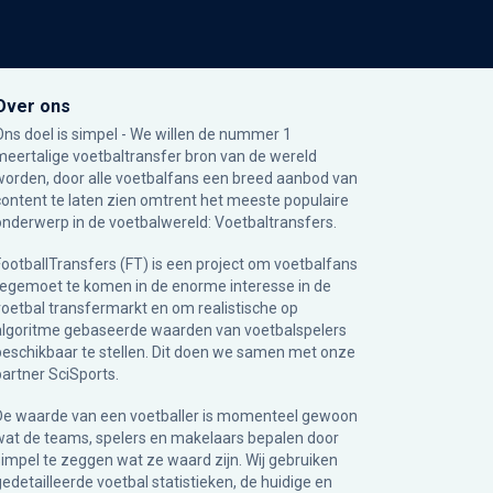
Over ons
Ons doel is simpel - We willen de nummer 1
meertalige voetbaltransfer bron van de wereld
worden, door alle voetbalfans een breed aanbod van
content te laten zien omtrent het meeste populaire
onderwerp in de voetbalwereld: Voetbaltransfers.
FootballTransfers (FT) is een project om voetbalfans
tegemoet te komen in de enorme interesse in de
voetbal transfermarkt en om realistische op
algoritme gebaseerde waarden van voetbalspelers
beschikbaar te stellen. Dit doen we samen met onze
partner
SciSports
.
De waarde van een voetballer is momenteel gewoon
wat de teams, spelers en makelaars bepalen door
simpel te zeggen wat ze waard zijn. Wij gebruiken
gedetailleerde voetbal statistieken, de huidige en