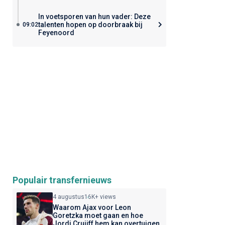
In voetsporen van hun vader: Deze
talenten hopen op doorbraak bij
09:02
Feyenoord
Populair transfernieuws
4 augustus
16K+ views
Waarom Ajax voor Leon
Goretzka moet gaan en hoe
Jordi Cruijff hem kan overtuigen