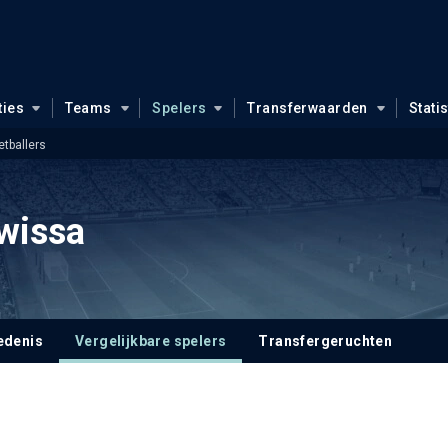
ties
Teams
Spelers
Transferwaarden
Stati
etballers
wissa
edenis
Vergelijkbare spelers
Transfergeruchten