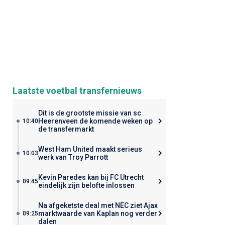
Laatste voetbal transfernieuws
Dit is de grootste missie van sc
Heerenveen de komende weken op
10:40
de transfermarkt
West Ham United maakt serieus
10:03
werk van Troy Parrott
Kevin Paredes kan bij FC Utrecht
09:45
eindelijk zijn belofte inlossen
Na afgeketste deal met NEC ziet Ajax
marktwaarde van Kaplan nog verder
09:25
dalen