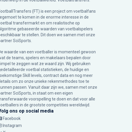
onderwerp in de voetbalwereld: Voetbaltransfers.
FootballTransfers (FT) is een project om voetbalfans
tegemoet te komen in de enorme interesse in de
voetbal transfermarkt en om realistische op
algoritme gebaseerde waarden van voetbalspelers
beschikbaar te stellen. Dit doen we samen met onze
partner
SciSports
.
De waarde van een voetballer is momenteel gewoon
wat de teams, spelers en makelaars bepalen door
simpel te zeggen wat ze waard zijn. Wij gebruiken
gedetailleerde voetbal statistieken, de huidige en
toekomstige Skill levels, contract data en nog meer
details om zo onze unieke rekenmethodes toe te
kunnen passen. Vanuit daar zijn we, samen met onze
partner SciSports, in staat om een eigen
transferwaarde voorspelling te doen en dat voor alle
voetballers in de grootste competities wereldwijd.
Volg ons op social media
Facebook
Instagram