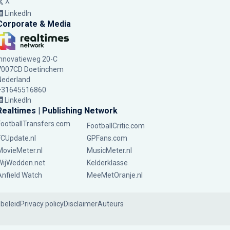
X
LinkedIn
Corporate & Media
Innovatieweg 20-C
7007CD Doetinchem
Nederland
+31645516860
LinkedIn
Realtimes | Publishing Network
FootballTransfers.com
FootballCritic.com
FCUpdate.nl
GPFans.com
MovieMeter.nl
MusicMeter.nl
WijWedden.net
Kelderklasse
Anfield Watch
MeeMetOranje.nl
ebeleid
Privacy policy
Disclaimer
Auteurs