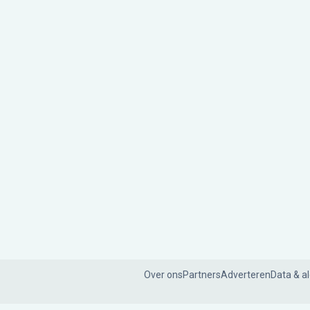
Over ons
Partners
Adverteren
Data & a