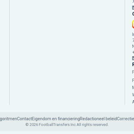
lgoritmen
Contact
Eigendom en financiering
Redactioneel beleid
Correcti
© 2026 FootballTransfers Inc.
All rights reserved.