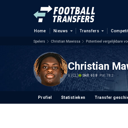
Home
Nieuws
Transfers
Competi
Spelers
Christian Mawissa
Potentieel vergelijkbare vo
Christian Ma
V (CL)
Skill: 63.8
Pot: 78.2
Profiel
Statistieken
Transfer geschi