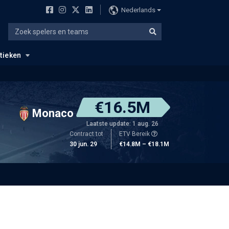
Nederlands
stieken
€16.5M
Monaco
Laatste update: 1 aug. 26
Contract tot
ETV Bereik
30 jun. 29
€14.8M – €18.1M