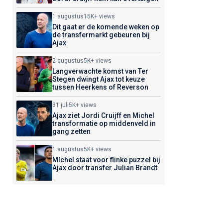
1 augustus
15K+ views
Dit gaat er de komende weken op
de transfermarkt gebeuren bij
Ajax
2 augustus
5K+ views
Langverwachte komst van Ter
Stegen dwingt Ajax tot keuze
tussen Heerkens of Reverson
31 juli
5K+ views
Ajax ziet Jordi Cruijff en Michel
transformatie op middenveld in
gang zetten
1 augustus
5K+ views
Míchel staat voor flinke puzzel bij
Ajax door transfer Julian Brandt