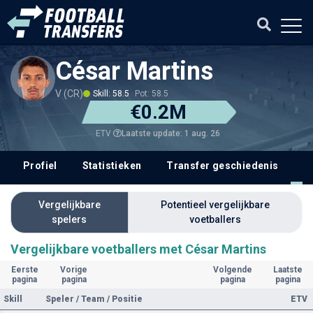
César Martins
V (CR)
Skill: 58.5
Pot: 58.5
€0.2M
Laatste update: 1 aug. 26
ETV
Profiel
Statistieken
Transfer geschiedenis
V
Vergelijkbare
Potentieel vergelijkbare
spelers
voetballers
Vergelijkbare voetballers met César Martins
Eerste
Vorige
Volgende
Laatste
pagina
pagina
pagina
pagina
Skill
Speler / Team / Positie
ETV