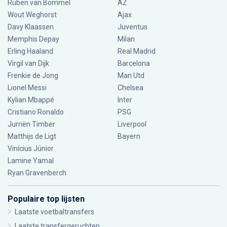
Ruben van Bommel
AZ
Wout Weghorst
Ajax
Davy Klaassen
Juventus
Memphis Depay
Milan
Erling Haaland
Real Madrid
Virgil van Dijk
Barcelona
Frenkie de Jong
Man Utd
Lionel Messi
Chelsea
Kylian Mbappé
Inter
Cristiano Ronaldo
PSG
Jurriën Timber
Liverpool
Matthijs de Ligt
Bayern
Vinícius Júnior
Lamine Yamal
Ryan Gravenberch
Populaire top lijsten
Laatste voetbaltransfers
Laatste transfergeruchten