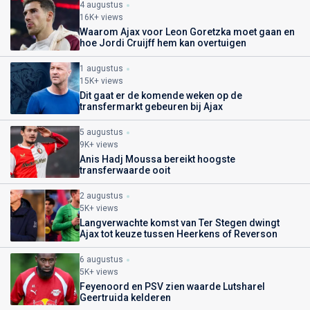
4 augustus
16K+ views
Waarom Ajax voor Leon Goretzka moet gaan en
hoe Jordi Cruijff hem kan overtuigen
1 augustus
15K+ views
Dit gaat er de komende weken op de
transfermarkt gebeuren bij Ajax
5 augustus
9K+ views
Anis Hadj Moussa bereikt hoogste
transferwaarde ooit
2 augustus
5K+ views
Langverwachte komst van Ter Stegen dwingt
Ajax tot keuze tussen Heerkens of Reverson
6 augustus
5K+ views
Feyenoord en PSV zien waarde Lutsharel
Geertruida kelderen