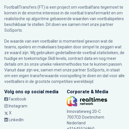
FootballTransfers (FT) is een project om voetbalfans tegemoet te
komen in de enorme interesse in de voetbal transfermarkt en om
realistische op algoritme gebaseerde waarden van voetbalspelers
beschikbaar te stellen. Dit doen we samen met onze partner
SciSports
.
De waarde van een voetballer is momenteel gewoon wat de
teams, spelers en makelaars bepalen door simpel te zeggen wat
ze waard zijn. Wij gebruiken gedetailleerde voetbal statistieken, de
huidige en toekomstige Skill levels, contract data en nog meer
details om zo onze unieke rekenmethodes toe te kunnen passen.
Vanuit daar zijn we, samen met onze partner SciSports, in staat
om een eigen transferwaarde voorspelling te doen en dat voor alle
voetballers in de grootste competities wereldwijd.
Volg ons op social media
Corporate & Media
Facebook
Instagram
Innovatieweg 20-C
X
7007CD Doetinchem
LinkedIn
Nederland
+31645516860