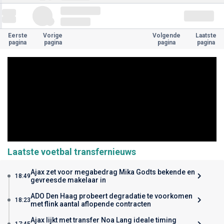
Eerste
Vorige
Volgende
Laatste
pagina
pagina
pagina
pagina
Laatste voetbal transfernieuws
Ajax zet voor megabedrag Mika Godts bekende en
18:49
gevreesde makelaar in
ADO Den Haag probeert degradatie te voorkomen
18:23
met flink aantal aflopende contracten
Ajax lijkt met transfer Noa Lang ideale timing
17:45