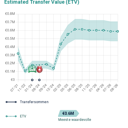
Estimated Transfer Value (ETV)
Transfersommen
€0.6M
ETV
Meeste waardevolle