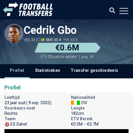
Cedrik Gbo
VM, M (C)
Skill: 55.8
Pot: 63.5
€0.6M
Laatste update: 1 aug. 26
ETV
Profiel
Statistieken
Transfer geschiedenis
Profiel
Leeftijd
Nationaliteit
23 jaar oud ( 9 sep. 2002)
CIV
Voorkeurs voet
Lengte
Rechts
182cm
Team
ETV Bereik
ES Sahel
€0.5M – €0.7M