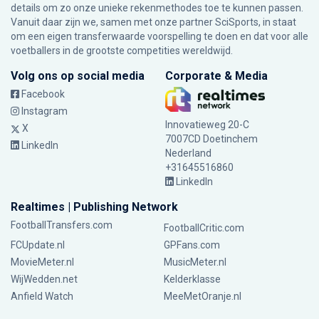
details om zo onze unieke rekenmethodes toe te kunnen passen.
Vanuit daar zijn we, samen met onze partner SciSports, in staat
om een eigen transferwaarde voorspelling te doen en dat voor alle
voetballers in de grootste competities wereldwijd.
Volg ons op social media
Corporate & Media
Facebook
Instagram
Innovatieweg 20-C
X
7007CD Doetinchem
LinkedIn
Nederland
+31645516860
LinkedIn
Realtimes | Publishing Network
FootballTransfers.com
FootballCritic.com
FCUpdate.nl
GPFans.com
MovieMeter.nl
MusicMeter.nl
WijWedden.net
Kelderklasse
Anfield Watch
MeeMetOranje.nl