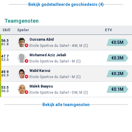
Bekijk gedetailleerde geschiedenis (4)
Teamgenoten
Skill
Speler
ETV
Oussama Abid
56.5
€0.5M
61.8
Etoile Sportive du Sahel • AM, M (C)
Mohamed Aziz Jebali
47.7
€0.3M
53.0
Etoile Sportive du Sahel • M (C)
Walid Karoui
49.9
€0.2M
49.9
Etoile Sportive du Sahel • M (C)
Malek Baayou
53.5
€0.1M
56.0
Etoile Sportive du Sahel • DM, M (C)
Bekijk alle teamgenoten