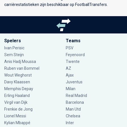
carrièrestatistieken zijn beschikbaar op FootballTransfers.
Spelers
Teams
Ivan Perisic
PSV
Sem Steijn
Feyenoord
Anis Hadj Moussa
Twente
Ruben van Bommel
AZ
Wout Weghorst
Ajax
Davy Klaassen
Juventus
Memphis Depay
Milan
Erling Haaland
Real Madrid
Virgil van Dijk
Barcelona
Frenkie de Jong
Man Utd
Lionel Messi
Chelsea
Kylian Mbappé
Inter