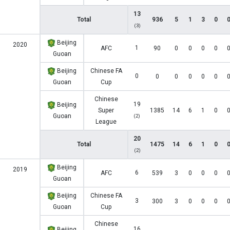
13
Total
936
5
1
3
0
(3)
Beijing
2020
1
AFC
90
0
0
0
0
Guoan
Beijing
Chinese FA
0
0
0
0
0
0
Guoan
Cup
Chinese
19
Beijing
Super
1385
14
6
1
0
Guoan
(2)
League
20
Total
1475
14
6
1
0
(2)
Beijing
2019
6
AFC
539
3
0
0
0
Guoan
Beijing
Chinese FA
3
300
3
0
0
0
Guoan
Cup
Chinese
16
Beijing