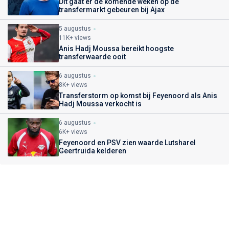
Dit gaat er de komende weken op de
transfermarkt gebeuren bij Ajax
5 augustus
11K+ views
Anis Hadj Moussa bereikt hoogste
transferwaarde ooit
6 augustus
8K+ views
Transferstorm op komst bij Feyenoord als Anis
Hadj Moussa verkocht is
6 augustus
6K+ views
Feyenoord en PSV zien waarde Lutsharel
Geertruida kelderen