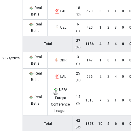
Real
18
LAL
573
3
1
1
0
Betis
(13)
Real
6
UEL
420
1
2
3
0
Betis
(1)
27
Total
1186
4
3
4
0
(14)
Real
3
2024/2025
CDR
147
1
0
1
0
Betis
(1)
Real
25
LAL
696
2
2
4
0
Betis
(19)
UEFA
14
Real
Europa
1015
7
2
1
0
Betis
(2)
Conference
League
42
Total
1858
10
4
6
0
(22)