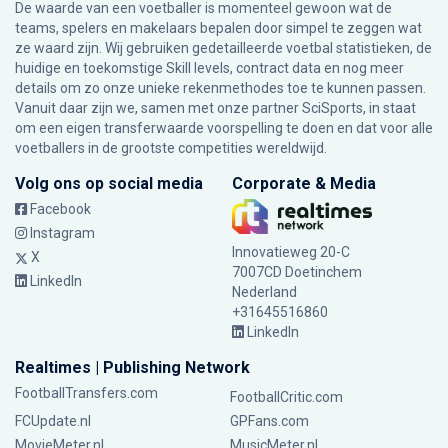
De waarde van een voetballer is momenteel gewoon wat de
teams, spelers en makelaars bepalen door simpel te zeggen wat
ze waard zijn. Wij gebruiken gedetailleerde voetbal statistieken, de
huidige en toekomstige Skill levels, contract data en nog meer
details om zo onze unieke rekenmethodes toe te kunnen passen.
Vanuit daar zijn we, samen met onze partner SciSports, in staat
om een eigen transferwaarde voorspelling te doen en dat voor alle
voetballers in de grootste competities wereldwijd.
Volg ons op social media
Corporate & Media
Facebook
Instagram
Innovatieweg 20-C
X
7007CD Doetinchem
LinkedIn
Nederland
+31645516860
LinkedIn
Realtimes | Publishing Network
FootballTransfers.com
FootballCritic.com
FCUpdate.nl
GPFans.com
MovieMeter.nl
MusicMeter.nl