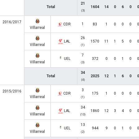
21
Total
1604
14
0
6
0
(3)
2016/2017
1
CDR
83
1
0
0
0
Villarreal
26
LAL
1570
11
1
5
0
Villarreal
(1)
7
UEL
372
0
0
1
0
Villarreal
(3)
34
Total
2025
12
1
6
0
(4)
3
2015/2016
CDR
175
1
0
0
0
Villarreal
(1)
34
LAL
1860
12
3
4
0
Villarreal
(13)
13
UEL
944
9
0
1
0
Villarreal
(2)