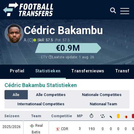
Cédric Bakambu
A (C)
Skill: 57.5
Pot: 57.5
€0.9M
Laatste update: 1 aug. 26
ETV
Profiel
Statistieken
Transfernieuws
Transfer
Cédric Bakambu Statistieken
Alle
Alle Competities
Nationale Competities
Internationaal Competities
Nationaal Team
Seizoen
Team
Competitie
MP
Real
2025/2026
3
CDR
193
0
0
0
0
Betis