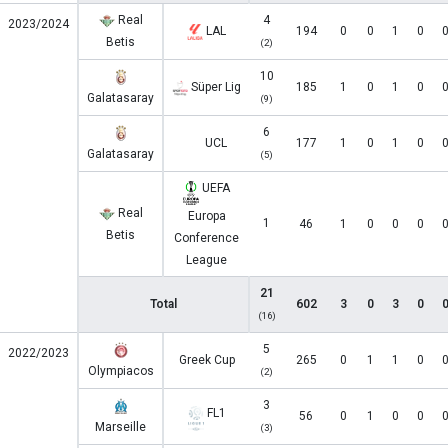
Real
4
2023/2024
LAL
194
0
0
1
0
Betis
(2)
10
Süper Lig
185
1
0
1
0
Galatasaray
(9)
6
UCL
177
1
0
1
0
Galatasaray
(5)
UEFA
Real
Europa
1
46
1
0
0
0
Betis
Conference
League
21
Total
602
3
0
3
0
(16)
5
2022/2023
Greek Cup
265
0
1
1
0
Olympiacos
(2)
3
FL1
56
0
1
0
0
Marseille
(3)