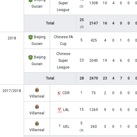
Super
1308
10
4
0
0
Guoan
(2)
League
25
Total
2147
16
4
0
0
(2)
Beijing
Chinese FA
2018
5
425
4
0
1
0
Guoan
Cup
Chinese
Beijing
23
Super
2045
19
4
6
0
Guoan
League
Total
28
2470
23
4
7
0
2017/2018
1
CDR
75
2
0
0
0
Villarreal
15
LAL
1269
9
0
5
0
Villarreal
5
UEL
260
3
0
1
0
Villarreal
(3)