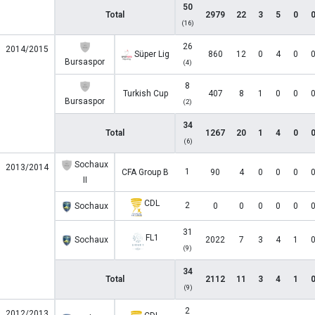
50
Total
2979
22
3
5
0
(16)
26
2014/2015
Süper Lig
860
12
0
4
0
Bursaspor
(4)
8
Turkish Cup
407
8
1
0
0
Bursaspor
(2)
34
Total
1267
20
1
4
0
(6)
Sochaux
2013/2014
1
CFA Group B
90
4
0
0
0
II
CDL
2
Sochaux
0
0
0
0
0
31
FL1
Sochaux
2022
7
3
4
1
(9)
34
Total
2112
11
3
4
1
(9)
2
2012/2013