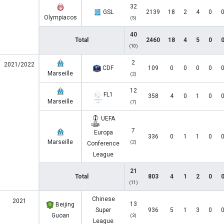
32
GSL
2139
18
2
4
0
Olympiacos
(5)
40
Total
2460
18
4
5
0
(10)
2
2021/2022
CDF
109
0
0
0
0
Marseille
(2)
12
FL1
358
4
0
1
0
Marseille
(7)
UEFA
7
Europa
336
0
1
1
0
Marseille
(2)
Conference
League
21
Total
803
4
1
2
0
(11)
Chinese
2021
13
Beijing
Super
936
5
1
3
0
Guoan
(3)
League