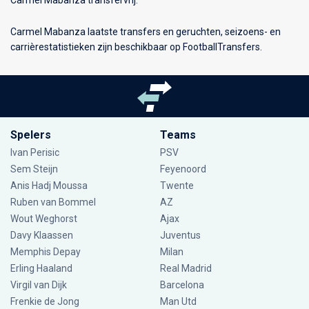
Carmel Mabanza laatste transfers en geruchten, seizoens- en
carrièrestatistieken zijn beschikbaar op FootballTransfers.
Spelers
Teams
Ivan Perisic
PSV
Sem Steijn
Feyenoord
Anis Hadj Moussa
Twente
Ruben van Bommel
AZ
Wout Weghorst
Ajax
Davy Klaassen
Juventus
Memphis Depay
Milan
Erling Haaland
Real Madrid
Virgil van Dijk
Barcelona
Frenkie de Jong
Man Utd