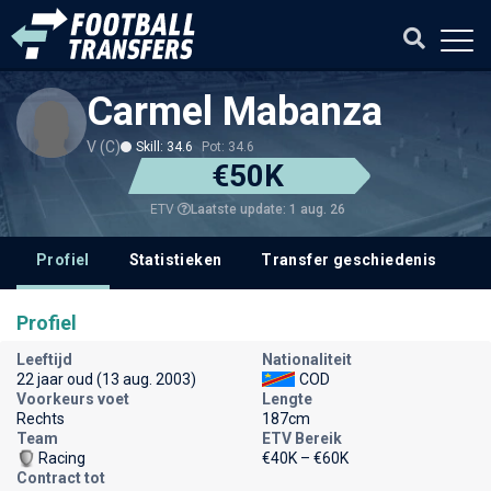
Carmel Mabanza
V (C)
Skill: 34.6
Pot: 34.6
€50K
Laatste update: 1 aug. 26
ETV
Profiel
Statistieken
Transfer geschiedenis
Profiel
Leeftijd
Nationaliteit
22 jaar oud (13 aug. 2003)
COD
Voorkeurs voet
Lengte
Rechts
187cm
Team
ETV Bereik
Racing
€40K – €60K
Contract tot