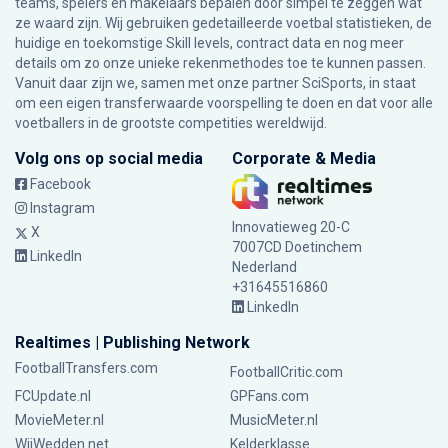
teams, spelers en makelaars bepalen door simpel te zeggen wat
ze waard zijn. Wij gebruiken gedetailleerde voetbal statistieken, de
huidige en toekomstige Skill levels, contract data en nog meer
details om zo onze unieke rekenmethodes toe te kunnen passen.
Vanuit daar zijn we, samen met onze partner SciSports, in staat
om een eigen transferwaarde voorspelling te doen en dat voor alle
voetballers in de grootste competities wereldwijd.
Volg ons op social media
Corporate & Media
Facebook
Instagram
Innovatieweg 20-C
X
7007CD Doetinchem
LinkedIn
Nederland
+31645516860
LinkedIn
Realtimes | Publishing Network
FootballTransfers.com
FootballCritic.com
FCUpdate.nl
GPFans.com
MovieMeter.nl
MusicMeter.nl
WijWedden.net
Kelderklasse