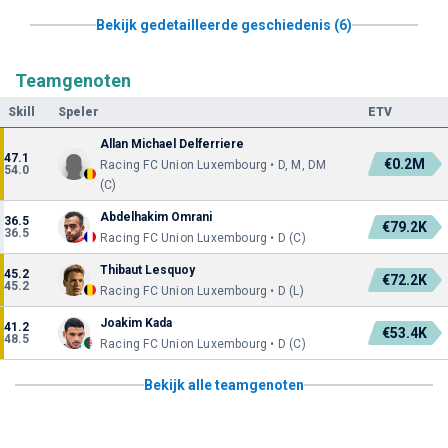
Bekijk gedetailleerde geschiedenis (6)
Teamgenoten
Skill
Speler
ETV
Allan Michael Delferriere
47.1
€0.2M
Racing FC Union Luxembourg • D, M, DM
54.0
(C)
Abdelhakim Omrani
36.5
€79.2K
36.5
Racing FC Union Luxembourg • D (C)
Thibaut Lesquoy
45.2
€72.2K
45.2
Racing FC Union Luxembourg • D (L)
Joakim Kada
41.2
€53.4K
48.5
Racing FC Union Luxembourg • D (C)
Bekijk alle teamgenoten